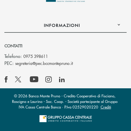
INFORMAZIONI
CONTATTI
Telefono:
0975 398611
(si apre l’app di posta elettro
PEC:
segreteria@pec.bccmontepruno.it
© 2026 Banca Monte Pruno - Credito Cooperativo di Fisciano,
Roscigno e Laurino - Soc. Coop. - Società partecipante al Gruppo
IVA Cassa Centrale Banca · P.Iva 02529020220
Crediti