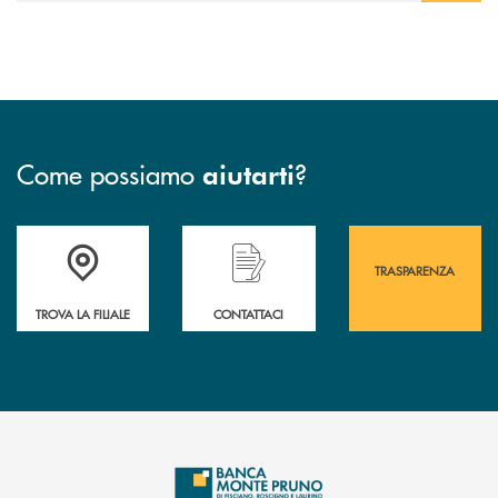
Come possiamo
?
aiutarti
Accedi all' elenco completo&nbsp; delle&nbsp; filiali&nbsp; di Banca 
Hai bisogno di assistenza immediata? Contatta
Hai bisogno di alcuni
TRASPARENZA
TROVA LA FILIALE
CONTATTACI