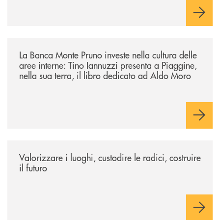
/eventi/la-banca-monte-pruno-investe-nella-cultura-delle-aree-interne-t
La Banca Monte Pruno investe nella cultura delle
aree interne: Tino Iannuzzi presenta a Piaggine,
nella sua terra, il libro dedicato ad Aldo Moro
/eventi/valorizzare-i-luoghi-custodire-le-radici-costruire-il-futuro/
Valorizzare i luoghi, custodire le radici, costruire
il futuro