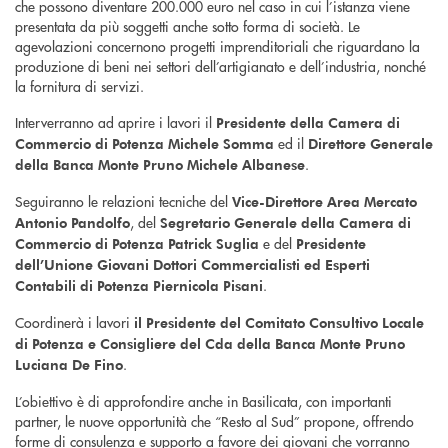
che possono diventare 200.000 euro nel caso in cui l’istanza viene
presentata da più soggetti anche sotto forma di società. Le
agevolazioni concernono progetti imprenditoriali che riguardano la
produzione di beni nei settori dell’artigianato e dell’industria, nonché
la fornitura di servizi.
Interverranno ad aprire i lavori il
Presidente della Camera di
ed il
Commercio di Potenza Michele Somma
Direttore Generale
.
della Banca Monte Pruno Michele Albanese
Seguiranno le relazioni tecniche del
Vice-Direttore Area Mercato
, del
Antonio Pandolfo
Segretario Generale della Camera di
e del
Commercio di Potenza Patrick Suglia
Presidente
dell’Unione Giovani Dottori Commercialisti ed Esperti
.
Contabili di Potenza Piernicola Pisani
Coordinerà i lavori
il Presidente del Comitato Consultivo Locale
di Potenza e Consigliere del Cda della Banca Monte Pruno
.
Luciana De Fino
L’obiettivo è di approfondire anche in Basilicata, con importanti
partner, le nuove opportunità che “Resto al Sud” propone, offrendo
forme di consulenza e supporto a favore dei giovani che vorranno