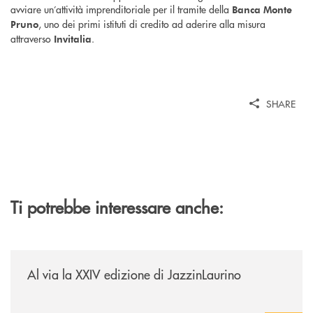
avviare un’attività imprenditoriale per il tramite della
Banca Monte
, uno dei primi istituti di credito ad aderire alla misura
Pruno
attraverso
.
Invitalia
SHARE
Ti potrebbe interessare anche:
/eventi/al-via-la-xxiv-edizione-di-jazzinlaurino/
Al via la XXIV edizione di JazzinLaurino