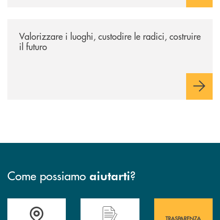
/eventi/valorizzare-i-luoghi-custodire-le-radici-costruire-il-futuro/
Valorizzare i luoghi, custodire le radici, costruire
il futuro
Come possiamo
?
aiutarti
Accedi all' elenco completo&nbsp; delle&nbsp; filiali&nbsp; di Banca 
Hai bisogno di assistenza immediata? Contatta
Hai bisogno di alcuni
TRASPARENZA