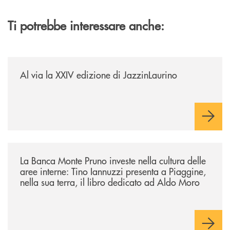
Ti potrebbe interessare anche:
/eventi/al-via-la-xxiv-edizione-di-jazzinlaurino/
Al via la XXIV edizione di JazzinLaurino
/eventi/la-banca-monte-pruno-investe-nella-cultura-delle-aree-interne-t
La Banca Monte Pruno investe nella cultura delle
aree interne: Tino Iannuzzi presenta a Piaggine,
nella sua terra, il libro dedicato ad Aldo Moro