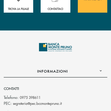
TROVA LA FILIALE
CONTATTACI
INFORMAZIONI
CONTATTI
Telefono:
0975 398611
(si apre l’app di posta elettro
PEC:
segreteria@pec.bccmontepruno.it