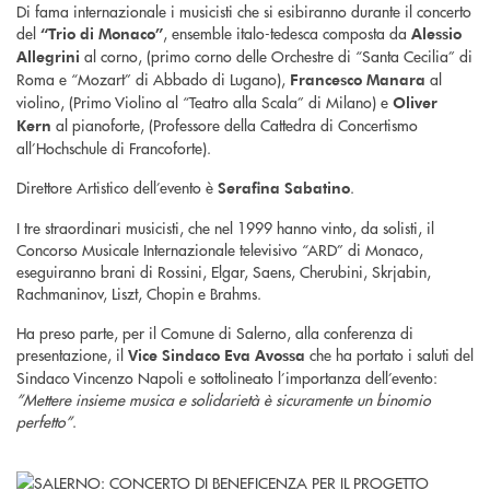
Di fama internazionale i musicisti che si esibiranno durante il concerto
del
, ensemble italo-tedesca composta da
“Trio di Monaco”
Alessio
al corno, (primo corno delle Orchestre di “Santa Cecilia” di
Allegrini
Roma e “Mozart” di Abbado di Lugano),
al
Francesco Manara
violino, (Primo Violino al “Teatro alla Scala” di Milano) e
Oliver
al pianoforte, (Professore della Cattedra di Concertismo
Kern
all’Hochschule di Francoforte).
Direttore Artistico dell’evento è
.
Serafina Sabatino
I tre straordinari musicisti, che nel 1999 hanno vinto, da solisti, il
Concorso Musicale Internazionale televisivo “ARD” di Monaco,
eseguiranno brani di Rossini, Elgar, Saens, Cherubini, Skrjabin,
Rachmaninov, Liszt, Chopin e Brahms.
Ha preso parte, per il Comune di Salerno, alla conferenza di
presentazione, il
che ha portato i saluti del
Vice Sindaco Eva Avossa
Sindaco Vincenzo Napoli e sottolineato l’importanza dell’evento:
”Mettere insieme musica e solidarietà è sicuramente un binomio
perfetto”
.