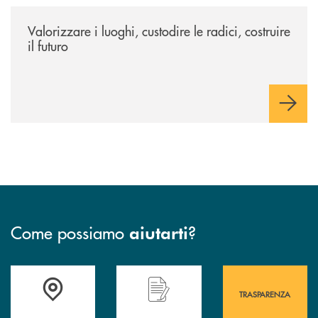
/eventi/valorizzare-i-luoghi-custodire-le-radici-costruire-il-futuro/
Valorizzare i luoghi, custodire le radici, costruire
il futuro
Come possiamo
?
aiutarti
Accedi all' elenco completo&nbsp; delle&nbsp; filiali&nbsp; di Banca 
Hai bisogno di assistenza immediata? Contatta
Hai bisogno di alcuni
TRASPARENZA