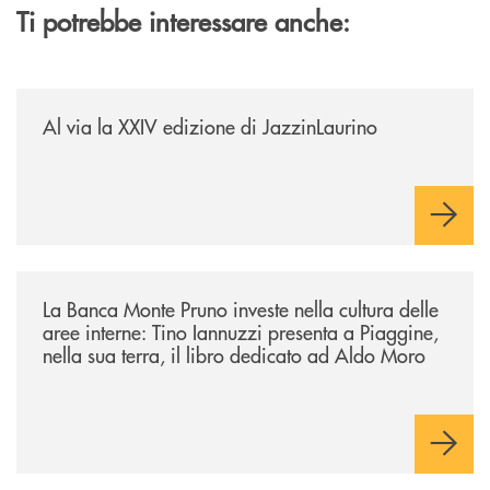
Ti potrebbe interessare anche:
/eventi/al-via-la-xxiv-edizione-di-jazzinlaurino/
Al via la XXIV edizione di JazzinLaurino
/eventi/la-banca-monte-pruno-investe-nella-cultura-delle-aree-interne-t
La Banca Monte Pruno investe nella cultura delle
aree interne: Tino Iannuzzi presenta a Piaggine,
nella sua terra, il libro dedicato ad Aldo Moro