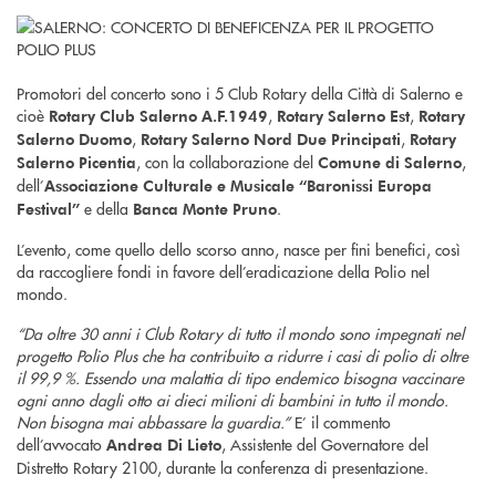
Promotori del concerto sono i 5 Club Rotary della Città di Salerno e
cioè
,
,
Rotary Club Salerno A.F.1949
Rotary Salerno Est
Rotary
,
,
Salerno Duomo
Rotary Salerno Nord Due Principati
Rotary
, con la collaborazione del
,
Salerno Picentia
Comune di Salerno
dell’
Associazione Culturale e Musicale “Baronissi Europa
e della
.
Festival”
Banca Monte Pruno
L’evento, come quello dello scorso anno, nasce per fini benefici, così
da raccogliere fondi in favore dell’eradicazione della Polio nel
mondo.
“Da oltre 30 anni i Club Rotary di tutto il mondo sono impegnati nel
progetto Polio Plus che ha contribuito a ridurre i casi di polio di oltre
il 99,9 %. Essendo una malattia di tipo endemico bisogna vaccinare
ogni anno dagli otto ai dieci milioni di bambini in tutto il mondo.
Non bisogna mai abbassare la guardia.”
E’ il commento
dell’avvocato
, Assistente del Governatore del
Andrea Di Lieto
Distretto Rotary 2100, durante la conferenza di presentazione.