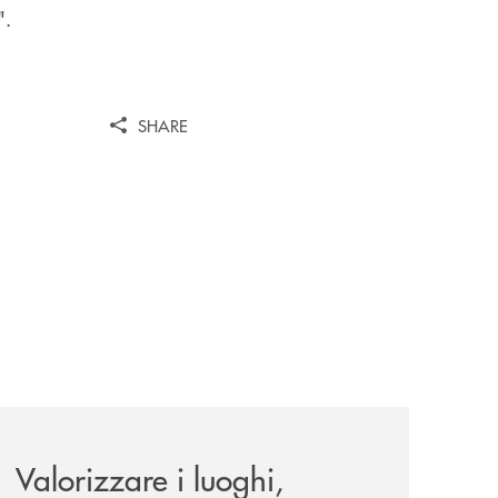
".
SHARE
le-aree-interne-tino-iannuzzi-presenta-a-piaggine-nella-sua
eventi/valorizzare-i-luoghi-custodire-le-radici-costruire-il-f
Valorizzare i luoghi,