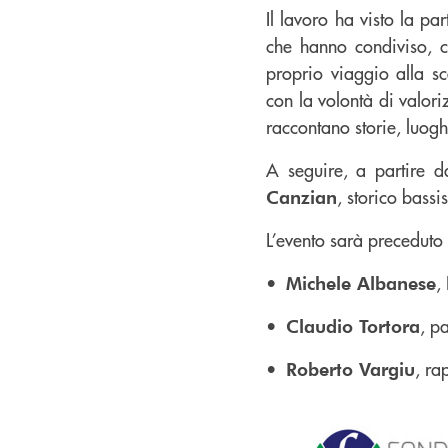
Il lavoro ha visto la pa
che hanno condiviso, c
proprio viaggio alla sc
con la volontà di valori
raccontano storie, luoghi
A seguire, a partire d
, storico bassi
Canzian
L’evento sarà preceduto d
•⁠ ⁠
,
Michele Albanese
•⁠ ⁠
, pa
Claudio Tortora
•⁠ ⁠
, ra
Roberto Vargiu