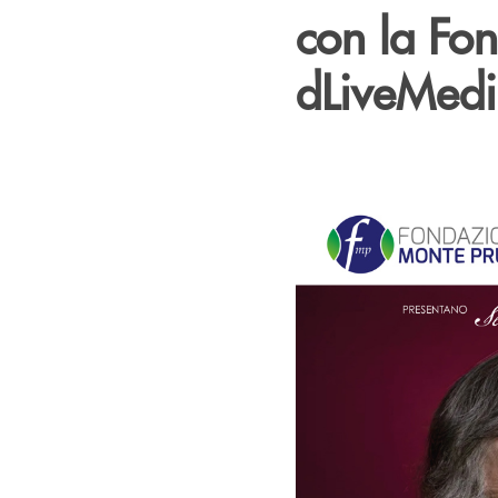
con la Fo
dLiveMed