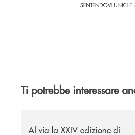
SENTENDOVI UNICI E 
Ti potrebbe interessare an
/eventi/al-via-la-xxiv-edizione-di-jazzinlaurino/
Al via la XXIV edizione di