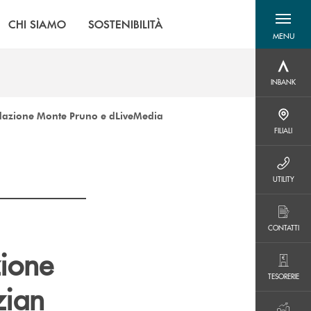
CHI SIAMO
SOSTENIBILITÀ
MENU
menu destra
INBANK
INBANK
ondazione Monte Pruno e dLiveMedia
FILIALI
FILIALI
UTILITY
UTILITY
CONTATTI
CONTATTI
zione
TESORERIE
TESORERIE
zian