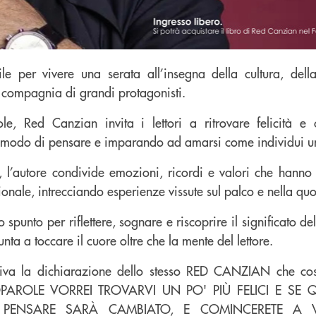
le per vivere una serata all’insegna della cultura, dell
n compagnia di grandi protagonisti.
le, Red Canzian invita i lettori a ritrovare felicità e
 modo di pensare e imparando ad amarsi come individui uni
, l’autore condivide emozioni, ricordi e valori che hanno
ionale, intrecciando esperienze vissute sul palco e nella quo
spunto per riflettere, sognare e riscoprire il significato de
ta a toccare il cuore oltre che la mente del lettore.
ativa la dichiarazione dello stesso RED CANZIAN che cos
OPAROLE VORREI TROVARVI UN PO' PIÙ FELICI E SE
ENSARE SARÀ CAMBIATO, E COMINCERETE A V