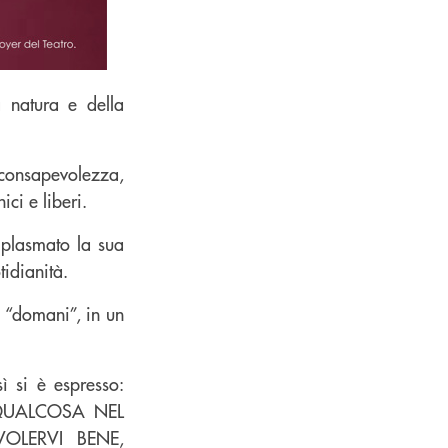
a natura e della
 consapevolezza,
ci e liberi.
 plasmato la sua
tidianità.
l “domani”, in un
ì si è espresso:
 QUALCOSA NEL
OLERVI BENE,