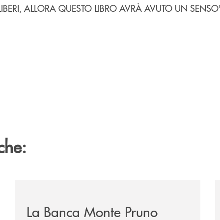
LIBERI, ALLORA QUESTO LIBRO AVRÀ AVUTO UN SENSO
che:
/eventi/la-banca-monte-pruno-investe-nella-cultura-del
/
La Banca Monte Pruno