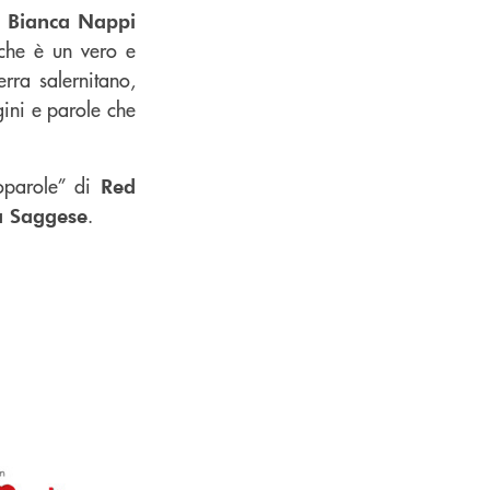
e
Bianca Nappi
 che è un vero e
erra salernitano,
gini e parole che
toparole” di
Red
.
a Saggese