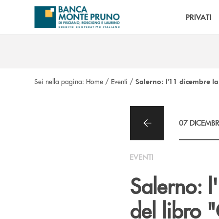
Salta al contenuto principale
PRIVATI
Sei nella pagina:
Home
/
Eventi
/
Salerno: l'11 dicembre l
07 DICEMBR
EVENTI
Salerno: l
del libro