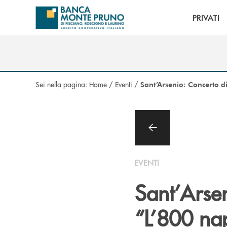
Salta al contenuto principale
PRIVATI
Sei nella pagina:
Home
/
Eventi
/
Sant’Arsenio: Concerto d
EVENTI
Sant’Arse
“L’800 na