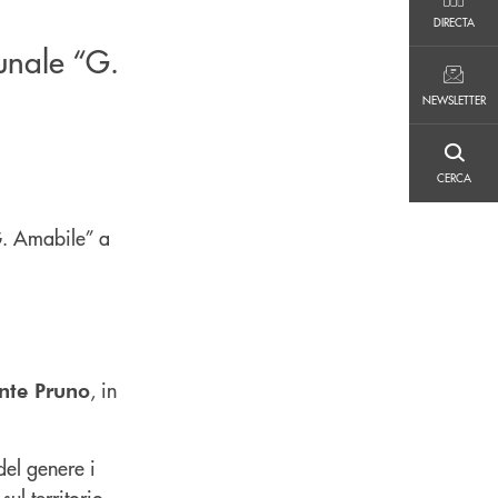
DIRECTA
DIRECTA
unale “G.
NEWSLETTER
NEWSLETTER
CERCA
CERCA
G. Amabile” a
, in
nte Pruno
del genere i
ul territorio,