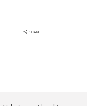
SHARE
le-aree-interne-tino-iannuzzi-presenta-a-piaggine-nella-sua
eventi/valorizzare-i-luoghi-custodire-le-radici-costruire-il-f