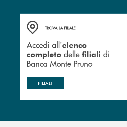
Accedi all' elenco completo&nbsp; delle&nbsp;
TROVA LA FILIALE
Accedi all'
elenco
delle
di
completo
filiali
Banca Monte Pruno
FILIALI