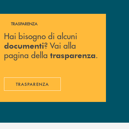
Hai bisogno di alcuni documenti ? Vai alla pagina della 
TRASPARENZA
Hai bisogno di alcuni
? Vai alla
documenti
pagina della
.
trasparenza
TRASPARENZA