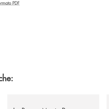
ormato PDF
che:
/eventi/la-banca-monte-pruno-investe-nella-cultura-del
/