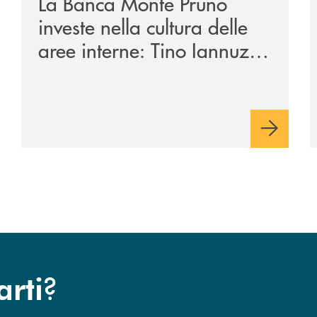
La Banca Monte Pruno
investe nella cultura delle
aree interne: Tino Iannuzzi
presenta a Piaggine, nella
sua terra, il libro dedicato
ad Aldo Moro
?
arti