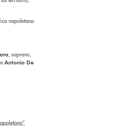
sica napoletana
, soprano,
rara
, e
Antonio De