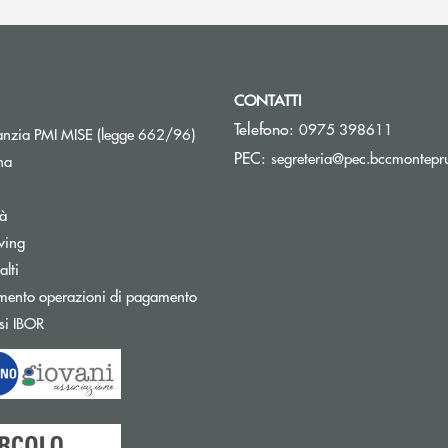
CONTATTI
Telefono:
0975 398611
Apre una nuova finestra
nzia PMI MISE (legge 662/96)
PEC:
segreteria@pec.bccmontepru
na
tà
wing
Apre una nuova finestra
lti
mento operazioni di pagamento
Apre una nuova finestra
si IBOR