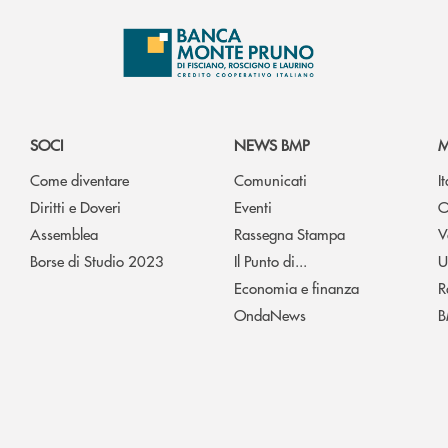
SOCI
NEWS BMP
M
Come diventare
Comunicati
I
Diritti e Doveri
Eventi
O
Assemblea
Rassegna Stampa
V
Borse di Studio 2023
Il Punto di...
U
Economia e finanza
R
OndaNews
B