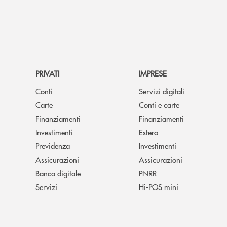
PRIVATI
IMPRESE
Conti
Servizi digitali
Carte
Conti e carte
Finanziamenti
Finanziamenti
Investimenti
Estero
Previdenza
Investimenti
Assicurazioni
Assicurazioni
Banca digitale
PNRR
Servizi
Hi-POS mini