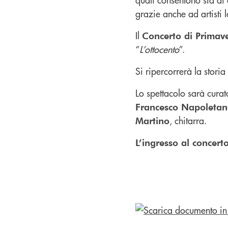
grazie anche ad artisti l
Il
Concerto di Primav
“
L’ottocento
”.
Si ripercorrerà la stori
Lo spettacolo sarà cura
Francesco Napoleta
, chitarra.
Martino
L’ingresso al concerto