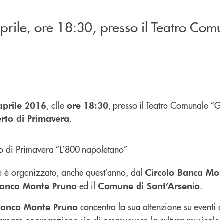
rile, ore 18:30, presso il Teatro Com
, alle
, presso il Teatro Comunale “
aprile 2016
ore 18:30
.
rto di Primavera
e è organizzato, anche quest’anno, dal
Circolo Banca Mo
ed il
.
anca Monte Pruno
Comune di Sant’Arsenio
concentra la sua attenzione su eventi 
Banca Monte Pruno
creare aggregazione sia di promuovere la cultura musicale s