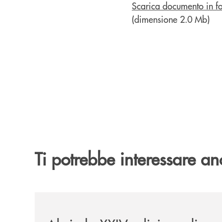
Scarica documento in f
(dimensione 2.0 Mb)
Ti potrebbe interessare an
/eventi/al-via-la-xxiv-edizione-di-jazzinlaurino/