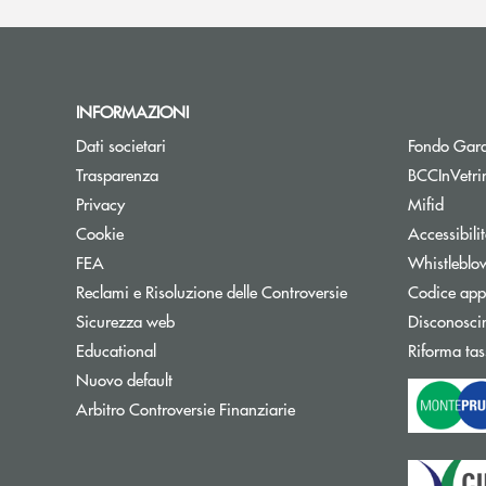
INFORMAZIONI
Dati societari
Fondo Gara
Trasparenza
BCCInVetri
Privacy
Mifid
Cookie
Accessibili
FEA
Whistleblo
Reclami e Risoluzione delle Controversie
Codice appa
Sicurezza web
Disconosci
Educational
Riforma tas
Nuovo default
Apre una nuova finestra
Arbitro Controversie Finanziarie