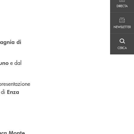
DIRECTA
DIRECTA
NEWSLETTER
NEWSLETTER
agnia di
CERCA
CERCA
e dal
uno
appresentazione
 di
Enza
nca Monte