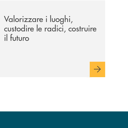
le-aree-interne-tino-iannuzzi-presenta-a-piaggine-nella-sua
eventi/valorizzare-i-luoghi-custodire-le-radici-costruire-il-f
Valorizzare i luoghi,
custodire le radici, costruire
il futuro