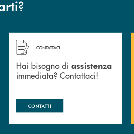
?
arti
 filiali&nbsp; di Banca Monte Pruno
Hai bisogno di assistenza immediata? Contattaci!
CONTATTACI
Hai bisogno di
assistenza
immediata? Contattaci!
CONTATTI