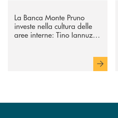
/eventi/la-banca-monte-pruno-investe-nella-cultura-del
/
La Banca Monte Pruno
investe nella cultura delle
aree interne: Tino Iannuzzi
presenta a Piaggine, nella
sua terra, il libro dedicato
ad Aldo Moro