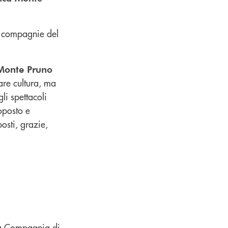
e compagnie del
 Monte Pruno
are cultura, ma
li spettacoli
oposto e
osti, grazie,