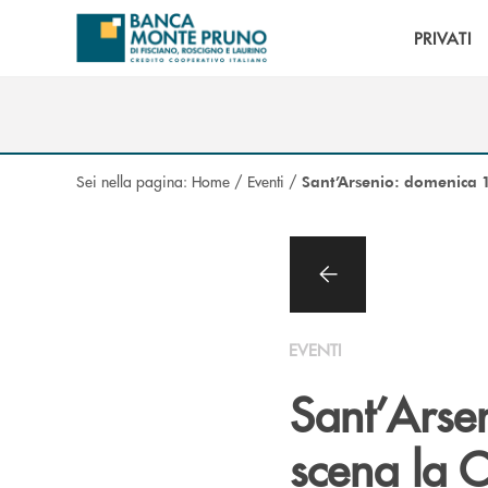
Salta al contenuto principale
PRIVATI
Sei nella pagina:
Home
/
Eventi
/
Sant’Arsenio: domenica 
EVENTI
Sant’Arse
scena la 