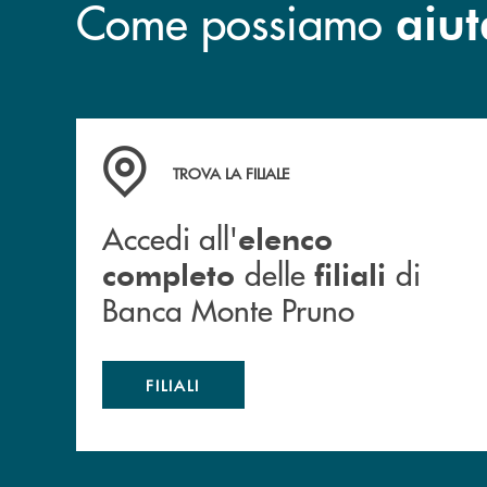
Come possiamo
aiut
Accedi all' elenco completo&nbsp; delle&nbsp;
TROVA LA FILIALE
Accedi all'
elenco
delle
di
completo
filiali
Banca Monte Pruno
FILIALI