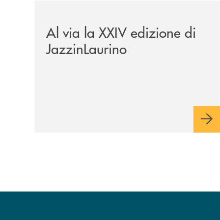
/eventi/al-via-la-xxiv-edizione-di-jazzinlaurino/
Al via la XXIV edizione di
JazzinLaurino