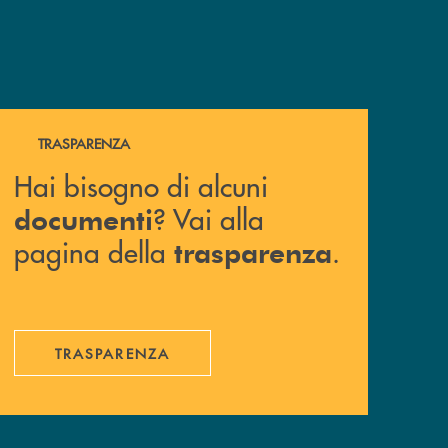
Hai bisogno di alcuni documenti ? Vai alla pagina della 
TRASPARENZA
Hai bisogno di alcuni
? Vai alla
documenti
pagina della
.
trasparenza
TRASPARENZA