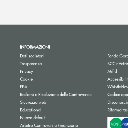
INFORMAZIONI
Dati societari
Fondo Gara
Trasparenza
BCCInVetri
Privacy
Mifid
Cookie
Accessibili
FEA
Whistleblo
Reclami e Risoluzione delle Controversie
Codice appa
Sicurezza web
Disconosci
Educational
Riforma tas
Nuovo default
Apre una nuova finestra
Arbitro Controversie Finanziarie