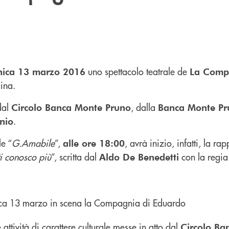
uno spettacolo teatrale de
ica 13 marzo 2016
La Comp
ina.
dal
, dalla
Circolo Banca Monte Pruno
Banca Monte Pr
.
nio
le “
G.Amabile
”,
, avrà inizio, infatti, la r
alle ore 18:00
i conosco più
”, scritta dal
con la regia
Aldo De Benedetti
attività di carattere culturale messe in atto dal
Circolo Ba