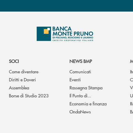
SOCI
NEWS BMP
M
Come diventare
Comunicati
I
Diritti e Doveri
Eventi
O
Assemblea
Rassegna Stampa
V
Borse di Studio 2023
Il Punto di...
U
Economia e finanza
R
OndaNews
B