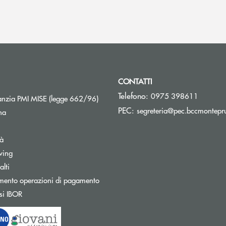
CONTATTI
Telefono:
0975 398611
Apre una nuova finestra
nzia PMI MISE (legge 662/96)
PEC:
segreteria@pec.bccmontepru
na
tà
wing
Apre una nuova finestra
lti
mento operazioni di pagamento
Apre una nuova finestra
si IBOR