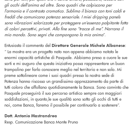
gli occhi dell’anima ed oltre. Sono quadri che colpiscono per
l’armonia e il contrasto cromatico. Sublimo il bianco con toni caldi e
freddi che comunicano potenza sensoriale. I miei dripping panels
sono vibrazioni solarizzate per proteggere un’essenza palpitante fatta
di colori percettivi, privati. Alla fine sono “tracce di me”. Narrano il
mio mondo. Sono segni che compongono la mia anima
”.
Entusiasta il commento del
:
Direttore Generale Michele Albanese
“ La mostra era un progetto nato non appena abbiamo notato le
enormi capacità artistiche di Pasquale. Abbiamo preso a cuore le sue
sorti e mi auguro che questa iniziativa possa rappresentare un buon
trampolino per farlo conoscere meglio nel territorio e non solo. Mi
preme sottolineare come i suoi quadri presso la nostra sede di
Potenza hanno riscosso un grandissimo apprezzamento da parte di
tutti coloro che affollano quotidianamente la Banca. Sono convinto che
Pasquale proseguirà il suo percorso artistico sempre con maggiori
soddisfazioni, in quanto,le sue qualità sono sotto gli occhi di tutti e
noi, come Banca, faremo il possibile per continuarlo a sostenere”.
Dott. Antonio Mastrandrea
Resp. Comunicazione Banca Monte Pruno