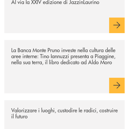
Al via la XXIV edizione di JazzinLaurino
/eventi/la-banca-monte-pruno-investe-nella-cultura-delle-aree-interne-t
La Banca Monte Pruno investe nella cultura delle
aree interne: Tino Iannuzzi presenta a Piaggine,
nella sua terra, il libro dedicato ad Aldo Moro
/eventi/valorizzare-i-luoghi-custodire-le-radici-costruire-il-futuro/
Valorizzare i luoghi, custodire le radici, costruire
il futuro