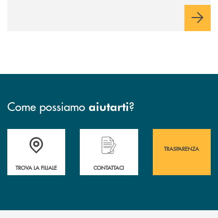
Come possiamo
?
aiutarti
Accedi all' elenco completo&nbsp; delle&nbsp; filiali&nbsp; di Banca 
Hai bisogno di assistenza immediata? Contatta
Hai bisogno di alcuni
TRASPARENZA
TROVA LA FILIALE
CONTATTACI