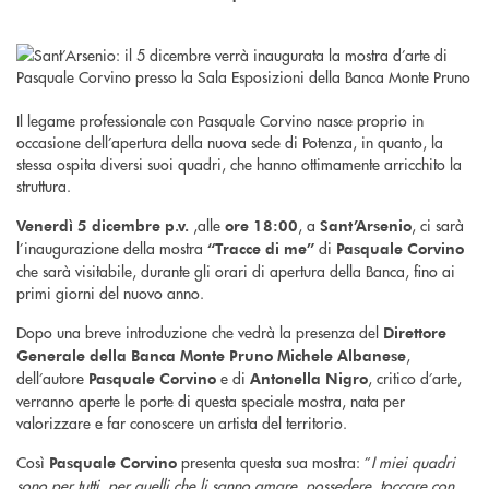
Il legame professionale con Pasquale Corvino nasce proprio in
occasione dell’apertura della nuova sede di Potenza, in quanto, la
stessa ospita diversi suoi quadri, che hanno ottimamente arricchito la
struttura.
,alle
, a
, ci sarà
Venerdì 5 dicembre p.v.
ore 18:00
Sant’Arsenio
l’inaugurazione della mostra
di
“Tracce di me”
Pasquale Corvino
che sarà visitabile, durante gli orari di apertura della Banca, fino ai
primi giorni del nuovo anno.
Dopo una breve introduzione che vedrà la presenza del
Direttore
,
Generale della Banca Monte Pruno Michele Albanese
dell’autore
e di
, critico d’arte,
Pasquale Corvino
Antonella Nigro
verranno aperte le porte di questa speciale mostra, nata per
valorizzare e far conoscere un artista del territorio.
Così
presenta questa sua mostra: ”
I miei quadri
Pasquale Corvino
sono per tutti, per quelli che li sanno amare, possedere, toccare con