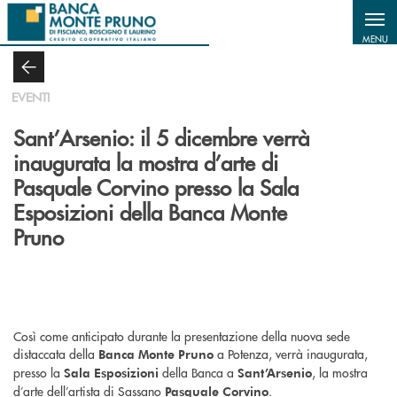
Salta al contenuto principale
MENU
EVENTI
Sant’Arsenio: il 5 dicembre verrà
inaugurata la mostra d’arte di
Pasquale Corvino presso la Sala
Esposizioni della Banca Monte
Pruno
Così come anticipato durante la presentazione della nuova sede
distaccata della
a Potenza, verrà inaugurata,
Banca Monte Pruno
presso la
della Banca a
, la mostra
Sala Esposizioni
Sant’Arsenio
d’arte dell’artista di Sassano
.
Pasquale Corvino