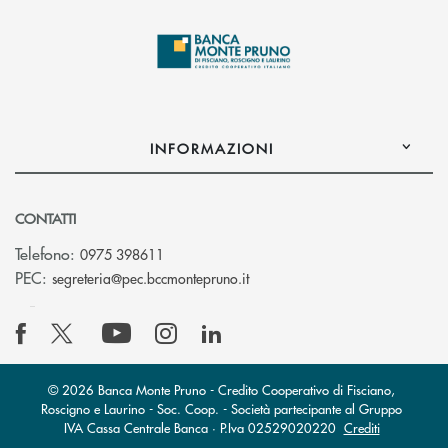
INFORMAZIONI
CONTATTI
Telefono:
0975 398611
(si apre l’app di posta elettro
PEC:
segreteria@pec.bccmontepruno.it
© 2026 Banca Monte Pruno - Credito Cooperativo di Fisciano,
Roscigno e Laurino - Soc. Coop. - Società partecipante al Gruppo
IVA Cassa Centrale Banca · P.Iva 02529020220
Crediti