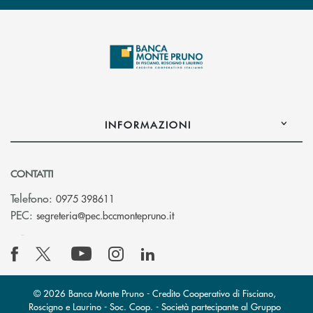
INFORMAZIONI
CONTATTI
Telefono:
0975 398611
(si apre l’app di posta elettro
PEC:
segreteria@pec.bccmontepruno.it
© 2026 Banca Monte Pruno - Credito Cooperativo di Fisciano,
Roscigno e Laurino - Soc. Coop. - Società partecipante al Gruppo