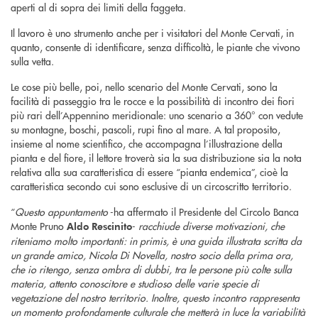
aperti al di sopra dei limiti della faggeta.
Il lavoro è uno strumento anche per i visitatori del Monte Cervati, in
quanto, consente di identificare, senza difficoltà, le piante che vivono
sulla vetta.
Le cose più belle, poi, nello scenario del Monte Cervati, sono la
facilità di passeggio tra le rocce e la possibilità di incontro dei fiori
più rari dell’Appennino meridionale: uno scenario a 360° con vedute
su montagne, boschi, pascoli, rupi fino al mare. A tal proposito,
insieme al nome scientifico, che accompagna l’illustrazione della
pianta e del fiore, il lettore troverà sia la sua distribuzione sia la nota
relativa alla sua caratteristica di essere “pianta endemica”, cioè la
caratteristica secondo cui sono esclusive di un circoscritto territorio.
“
Questo appuntamento
-ha affermato il Presidente del Circolo Banca
Monte Pruno
-
racchiude diverse motivazioni, che
Aldo Rescinito
riteniamo molto importanti: in primis, è una guida illustrata scritta da
un grande amico, Nicola Di Novella, nostro socio della prima ora,
che io ritengo, senza ombra di dubbi, tra le persone più colte sulla
materia, attento conoscitore e studioso delle varie specie di
vegetazione del nostro territorio. Inoltre, questo incontro rappresenta
un momento profondamente culturale che metterà in luce la variabilità