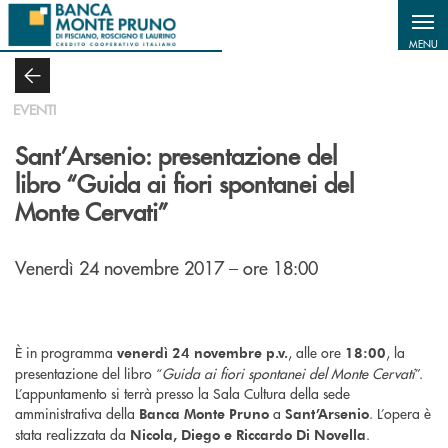
Salta al contenuto principale
MENU
EVENTI
Sant’Arsenio: presentazione del
libro “Guida ai fiori spontanei del
Monte Cervati”
Venerdì 24 novembre 2017 – ore 18:00
È in programma
, alle ore
, la
venerdì 24 novembre p.v.
18:00
presentazione del libro “
Guida ai fiori spontanei del Monte Cervati
”.
L’appuntamento si terrà presso la Sala Cultura della sede
amministrativa della
a
. L’opera è
Banca Monte Pruno
Sant’Arsenio
stata realizzata da
.
Nicola, Diego e Riccardo Di Novella