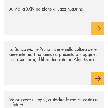
/eventi/al-via-la-xxiv-edizione-di-jazzinlaurino/
Al via la XXIV edizione di JazzinLaurino
/eventi/la-banca-monte-pruno-investe-nella-cultura-delle-aree-interne-t
La Banca Monte Pruno investe nella cultura delle
aree interne: Tino Iannuzzi presenta a Piaggine,
nella sua terra, il libro dedicato ad Aldo Moro
/eventi/valorizzare-i-luoghi-custodire-le-radici-costruire-il-futuro/
Valorizzare i luoghi, custodire le radici, costruire
il futuro