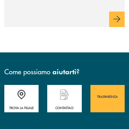
Come possiamo
?
aiutarti
Accedi all' elenco completo&nbsp; delle&nbsp; filiali&nbsp; di Banca 
Hai bisogno di assistenza immediata? Contatta
Hai bisogno di alcuni
TRASPARENZA
TROVA LA FILIALE
CONTATTACI