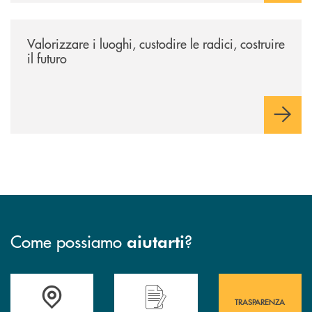
/eventi/valorizzare-i-luoghi-custodire-le-radici-costruire-il-futuro/
Valorizzare i luoghi, custodire le radici, costruire
il futuro
Come possiamo
?
aiutarti
Accedi all' elenco completo&nbsp; delle&nbsp; filiali&nbsp; di Banca 
Hai bisogno di assistenza immediata? Contatta
Hai bisogno di alcuni
TRASPARENZA