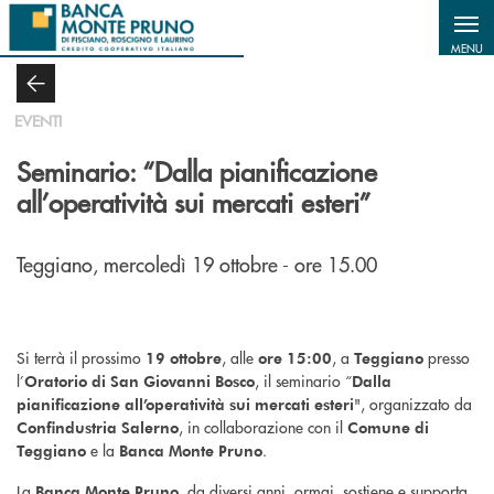
Salta al contenuto principale
MENU
EVENTI
Seminario: “Dalla pianificazione
all’operatività sui mercati esteri”
Teggiano, mercoledì 19 ottobre - ore 15.00
Si terrà il prossimo
, alle
, a
presso
19 ottobre
ore 15:00
Teggiano
l’
, il seminario “
Oratorio di San Giovanni Bosco
Dalla
", organizzato da
pianificazione all’operatività sui mercati esteri
, in collaborazione con il
Confindustria Salerno
Comune di
e la
.
Teggiano
Banca Monte Pruno
La
, da diversi anni, ormai, sostiene e supporta
Banca Monte Pruno