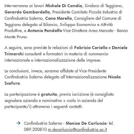
Interverranno ai lavori
, Sindaco di Teggiano,
Michele Di Candia
, Presidente Comitato Piccola Industria di
Gerardo Gambardella
Confindustria Salerno,
, Consigliere del Comune di
Cono Morello
Teggiano delegato al Bilancio, Sviluppo Economico e Attività
Produttive, e
Vice-Direttore Area Mercato - Banca
Antonio Pandolfo
Monte Pruno.
A seguire, sono previste le relazioni di
e
Fabrizio Ceriello
Daniele
consulenti e formatori in materia di commercio
Trimarchi
internazionale e internazionalizzazione delle imprese.
Le conclusioni, invece, saranno affidate al Vice-Presidente
Confindustria Salerno delegato all’Internazionalizzazione
Nicola
.
Scafuro
La partecipazione è
, previa iscrizione (è consigliato
gratuita
segnalare azienda e nominativo + ruolo in azienda del
partecipante/i) attraverso i seguenti contatti:
Confindustria Salerno -
: tel.
Monica De Carluccio
089.200810
m.decarluccio@confindustria.sa.it