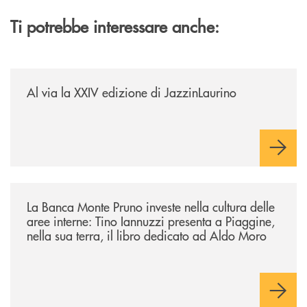
Ti potrebbe interessare anche:
/eventi/al-via-la-xxiv-edizione-di-jazzinlaurino/
Al via la XXIV edizione di JazzinLaurino
/eventi/la-banca-monte-pruno-investe-nella-cultura-delle-aree-interne-t
La Banca Monte Pruno investe nella cultura delle
aree interne: Tino Iannuzzi presenta a Piaggine,
nella sua terra, il libro dedicato ad Aldo Moro