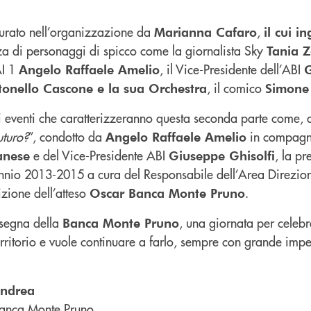
curato nell’organizzazione da
,
Marianna Cafaro
il cui i
za di personaggi di spicco come la giornalista Sky
Tania 
AI 1
, il Vice-Presidente dell’ABI
Angelo Raffaele Amelio
, il comico
tonello Cascone e la sua Orchestra
Simone 
ti eventi che caratterizzeranno questa seconda parte come, 
uturo?
”, condotto da
in compagni
Angelo Raffaele Amelio
e del Vice-Presidente ABI
, la pr
anese
Giuseppe Ghisolfi
iennio 2013-2015 a cura del Responsabile dell’Area Direzi
zione dell’atteso
.
Oscar Banca Monte Pruno
nsegna della
, una giornata per celebr
Banca Monte Pruno
erritorio e vuole continuare a farlo, sempre con grande imp
andrea
anca Monte Pruno