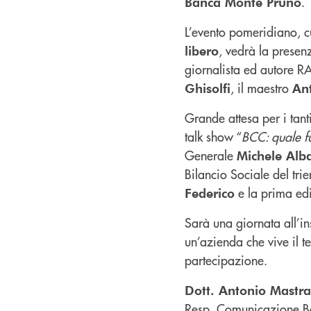
.
Banca Monte Pruno
L’evento pomeridiano, 
, vedrà la presen
libero
giornalista ed autore R
, il maestro
Ghisolfi
An
Grande attesa per i tan
talk show “
BCC: quale f
Generale
Michele Alb
Bilancio Sociale del tr
e la prima edi
Federico
Sarà una giornata all’i
un’azienda che vive il t
partecipazione.
Dott. Antonio Mastr
Resp. Comunicazione B