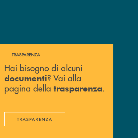
Hai bisogno di alcuni documenti ? Vai alla pagina della 
TRASPARENZA
Hai bisogno di alcuni
? Vai alla
documenti
pagina della
.
trasparenza
TRASPARENZA