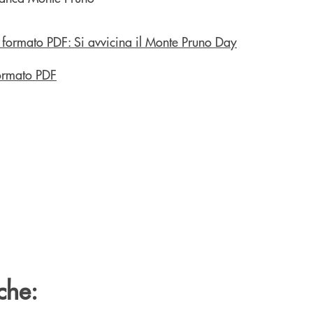
ormato PDF
che: