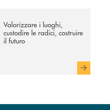
le-aree-interne-tino-iannuzzi-presenta-a-piaggine-nella-sua
eventi/valorizzare-i-luoghi-custodire-le-radici-costruire-il-f
Valorizzare i luoghi,
custodire le radici, costruire
il futuro