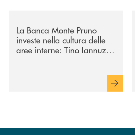
/eventi/la-banca-monte-pruno-investe-nella-cultura-del
/
La Banca Monte Pruno
investe nella cultura delle
aree interne: Tino Iannuzzi
presenta a Piaggine, nella
sua terra, il libro dedicato
ad Aldo Moro