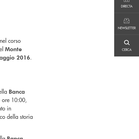
DIRECTA
DIRECTA
NEWSLETTER
NEWSLETTER
 nel corso
CERCA
del
Monte
CERCA
.
aggio 2016
ella
Banca
e ore 10:00,
ato in
co della storia
ella
Banca