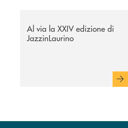
/eventi/al-via-la-xxiv-edizione-di-jazzinlaurino/
Al via la XXIV edizione di
JazzinLaurino