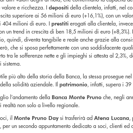
 valore e ricchezza. I
della clientela, infatti, nel 
depositi
scita superiore ai 56 milioni di euro (+16,1%), con un valor
i 404 milioni di euro. I
erogati alla clientela, invec
prestiti
on un trend in crescita di ben 18,5 milioni di euro (+8,3%). 
io, quindi, diventa tangibile e reale anche grazie alla consi
erò, che si sposa perfettamente con una soddisfacente quali
orto tra le sofferenze nette e gli impieghi si attesta al 2,3%,
i sistema.
tile più alto della storia della Banca, la stessa prosegue ne
della solidità aziendale. Il
, infatti, supera i 39
patrimonio
glio l’andamento della
che, negli ann
Banca Monte Pruno
i realtà non solo a livello regionale.
ci, il
si trasferirà ad
,
Monte Pruno Day
Atena Lucana
0, per un secondo appuntamento dedicato a soci, clienti ed 