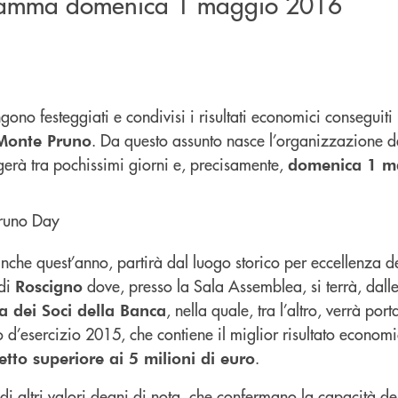
gramma domenica 1 maggio 2016
gono festeggiati e condivisi i risultati economici conseguiti
. Da questo assunto nasce l’organizzazione 
Monte Pruno
lgerà tra pochissimi giorni e, precisamente,
domenica 1 m
anche quest’anno, partirà dal luogo storico per eccellenza d
 di
dove, presso la Sala Assemblea, si terrà, dall
Roscigno
, nella quale, tra l’altro, verrà port
 dei Soci della Banca
 d’esercizio 2015, che contiene il miglior risultato economi
.
etto superiore ai 5 milioni di euro
e di altri valori degni di nota, che confermano la capacità d