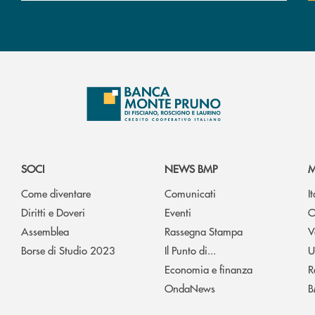
SOCI
NEWS BMP
M
Come diventare
Comunicati
I
Diritti e Doveri
Eventi
O
Assemblea
Rassegna Stampa
V
Borse di Studio 2023
Il Punto di...
U
Economia e finanza
R
OndaNews
B