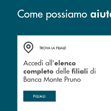
Come possiamo
aiut
Accedi all' elenco completo&nbsp; delle&nbsp;
TROVA LA FILIALE
Accedi all'
elenco
delle
di
completo
filiali
Banca Monte Pruno
FILIALI