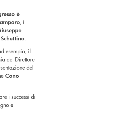
ngresso è
, il
Zamparo
Giuseppe
.
Schettino
ad esempio, il
a del Direttore
esentazione del
one
Cono
are i successi di
egno e