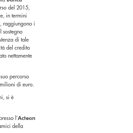
corso del 2015,
e, in termini
e, raggiungono i
Il sostegno
stenza di tale
tà del credito
 dato nettamente
l suo percorso
 milioni di euro.
i, si è
 presso l’
Acteon
amici della