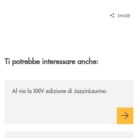
SHARE
Ti potrebbe interessare anche:
/eventi/al-via-la-xxiv-edizione-di-jazzinlaurino/
Al via la XXIV edizione di JazzinLaurino
/eventi/la-banca-monte-pruno-investe-nella-cultura-delle-aree-interne-t