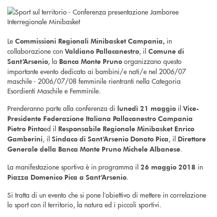
Le
in
Commissioni Regionali Minibasket Campania,
collaborazione con
, il
Valdiano Pallacanestro
Comune di
, la
organizzano questo
Sant’Arsenio
Banca Monte Pruno
importante evento dedicato ai bambini/e nati/e nel 2006/07
maschile - 2006/07/08 femminile rientranti nella Categoria
Esordienti Maschile e Femminile.
Prenderanno parte alla conferenza di
il
lunedì 21 maggio
Vice-
Presidente Federazione Italiana Pallacanestro Campania
ed il
Pietro Pinto
Responsabile Regionale Minibasket Enrico
, il
, il
Gamberini
Sindaco di Sant’Arsenio Donato Pica
Direttore
.
Generale della Banca Monte Pruno Michele Albanese
La manifestazione sportiva è in programma il
in
26 maggio 2018
.
Piazza Domenico Pica a Sant’Arsenio
Si tratta di un evento che si pone l’obiettivo di mettere in correlazione
lo sport con il territorio, la natura ed i piccoli sportivi.