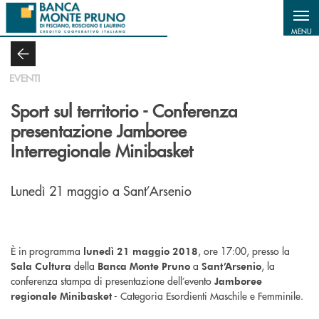
Salta al contenuto principale
MENU
EVENTI
Sport sul territorio - Conferenza
presentazione Jamboree
Interregionale Minibasket
Lunedì 21 maggio a Sant’Arsenio
È in programma
, ore 17:00, presso la
lunedì 21 maggio 2018
della
a
, la
Sala Cultura
Banca Monte Pruno
Sant’Arsenio
conferenza stampa di presentazione dell’evento
Jamboree
- Categoria Esordienti Maschile e Femminile.
regionale Minibasket