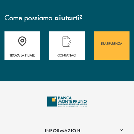
Come possiamo
?
aiutarti
Accedi all' elenco completo&nbsp; delle&nbsp; filiali&nbsp; di Banca 
Hai bisogno di assistenza immediata? Contatta
Hai bisogno di alcuni
TRASPARENZA
TROVA LA FILIALE
CONTATTACI
INFORMAZIONI