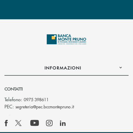
INFORMAZIONI
CONTATTI
Telefono:
0975 398611
(si apre l’app di posta elettro
PEC:
segreteria@pec.bccmontepruno.it