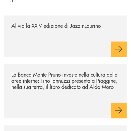
/eventi/al-via-la-xxiv-edizione-di-jazzinlaurino/
Al via la XXIV edizione di JazzinLaurino
/eventi/la-banca-monte-pruno-investe-nella-cultura-delle-aree-interne-t
La Banca Monte Pruno investe nella cultura delle
aree interne: Tino Iannuzzi presenta a Piaggine,
nella sua terra, il libro dedicato ad Aldo Moro
/eventi/valorizzare-i-luoghi-custodire-le-radici-costruire-il-futuro/