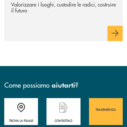
Valorizzare i luoghi, custodire le radici, costruire
il futuro
Come possiamo
?
aiutarti
Accedi all' elenco completo&nbsp; delle&nbsp; filiali&nbsp; di Banca 
Hai bisogno di assistenza immediata? Contatta
Hai bisogno di alcuni
TRASPARENZA
TROVA LA FILIALE
CONTATTACI