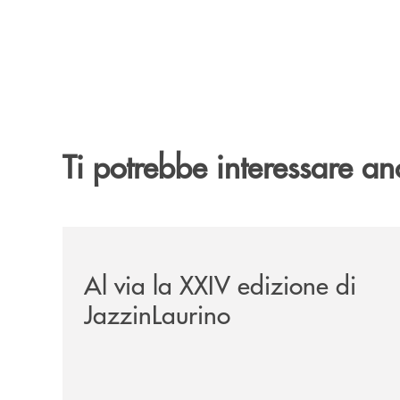
Ti potrebbe interessare an
/eventi/al-via-la-xxiv-edizione-di-jazzinlaurino/
Al via la XXIV edizione di
JazzinLaurino