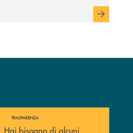
Hai bisogno di alcuni documenti ? Vai alla pagina della 
TRASPARENZA
Hai bisogno di alcuni