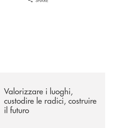
SHARE
le-aree-interne-tino-iannuzzi-presenta-a-piaggine-nella-sua
eventi/valorizzare-i-luoghi-custodire-le-radici-costruire-il-f
Valorizzare i luoghi,
custodire le radici, costruire
il futuro