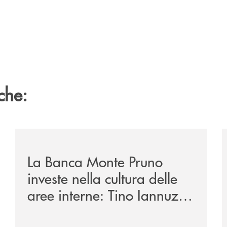
che:
/eventi/la-banca-monte-pruno-investe-nella-cultura-del
/
La Banca Monte Pruno
investe nella cultura delle
aree interne: Tino Iannuzzi
presenta a Piaggine, nella