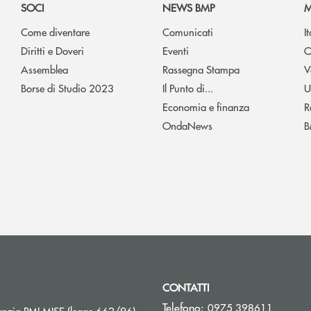
SOCI
NEWS BMP
M
Come diventare
Comunicati
I
Diritti e Doveri
Eventi
O
Assemblea
Rassegna Stampa
V
Borse di Studio 2023
Il Punto di...
U
Economia e finanza
R
OndaNews
B
CONTATTI
Telefono:
0975 398611
Apre una nuova finestra
nzia PMI MISE (legge 662/96)