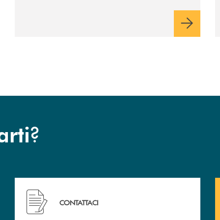
sua terra, il libro dedicato
ad Aldo Moro
?
arti
 filiali&nbsp; di Banca Monte Pruno
Hai bisogno di assistenza immediata? Contattaci!
CONTATTACI