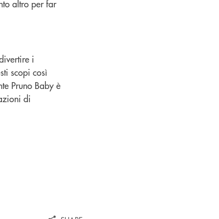
nto altro per far
ivertire i
sti scopi così
onte Pruno Baby è
azioni di