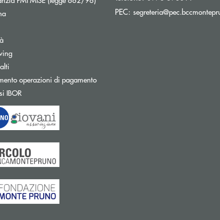
PEC:
segreteria@pec.bccmontepru
na
tà
wing
Apre una nuova finestra
lti
mento operazioni di pagamento
Apre una nuova finestra
si IBOR