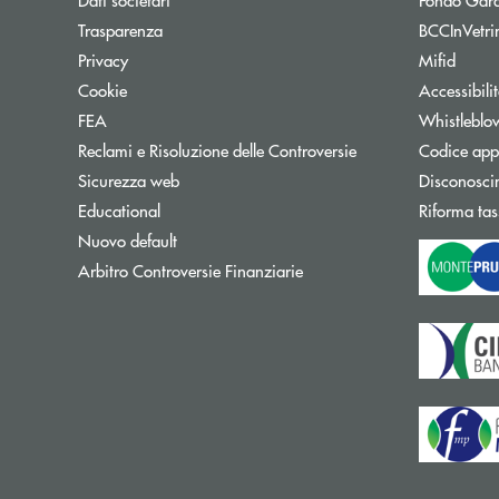
Trasparenza
BCCInVetri
Privacy
Mifid
Cookie
Accessibili
FEA
Whistleblo
Reclami e Risoluzione delle Controversie
Codice appa
Sicurezza web
Disconosci
Educational
Riforma tas
Nuovo default
Apre una nuova finestra
Arbitro Controversie Finanziarie