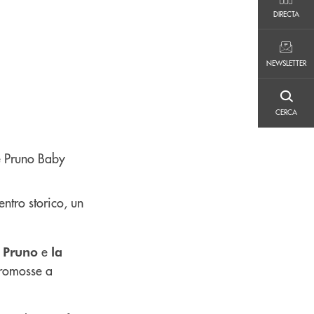
DIRECTA
DIRECTA
NEWSLETTER
NEWSLETTER
CERCA
CERCA
centro storico, un
e
 Pruno
la
promosse a