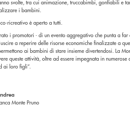
ranno svolte, tra cui animazione, truccabimbi, gonfiabili e ta
ializzare i bambini.
co-ricreativo è aperto a tutti.
arato i promotori - di un evento aggregativo che punta a far d
uscire a reperire delle risorse economiche finalizzate a que
, permettono ai bambini di stare insieme divertendosi. La M
re queste attività, oltre ad essere impegnata in numerose 
 ai loro figli”.
andrea
anca Monte Pruno