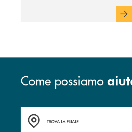
Come possiamo
aiut
Accedi all' elenco completo&nbsp; delle&nbsp;
TROVA LA FILIALE