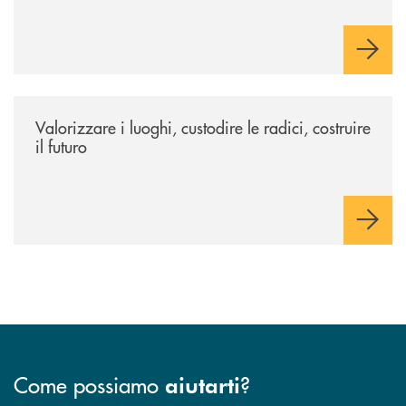
/eventi/valorizzare-i-luoghi-custodire-le-radici-costruire-il-futuro/
Valorizzare i luoghi, custodire le radici, costruire
il futuro
Come possiamo
?
aiutarti