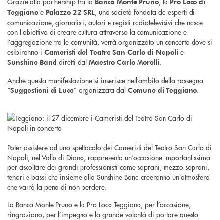
Grazie alla partnership tra la
, la
Banca Monte Pruno
Pro Loco di
e
, una società fondata da esperti di
Teggiano
Palazzo 22 SRL
comunicazione, giornalisti, autori e registi radiotelevisivi che nasce
con l’obiettivo di creare cultura attraverso la comunicazione e
l’aggregazione tra le comunità, verrà organizzato un concerto dove si
esibiranno i
e
Cameristi del Teatro San Carlo
di Napoli
diretti dal
.
Sunshine Band
Maestro Carlo Morelli
Anche questa manifestazione si inserisce nell’ambito della rassegna
“
” organizzata dal
.
Suggestioni di Luce
Comune di Teggiano
Poter assistere ad uno spettacolo dei Cameristi del Teatro San Carlo di
Napoli, nel Vallo di Diano, rappresenta un’occasione importantissima
per ascoltare dei grandi professionisti come soprani, mezzo soprani,
tenori e bassi che insieme alla Sunshine Band creeranno un’atmosfera
che varrà la pena di non perdere.
La Banca Monte Pruno e la Pro Loco Teggiano, per l’occasione,
ringraziano, per l’impegno e la grande volontà di portare questo