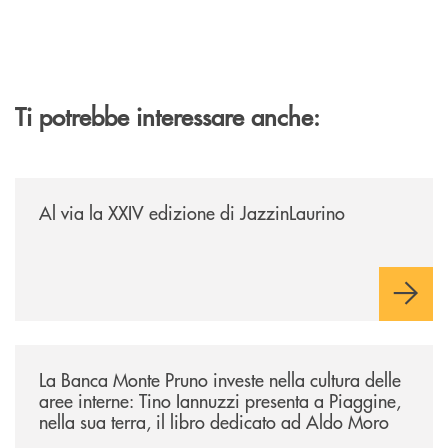
Ti potrebbe interessare anche:
/eventi/al-via-la-xxiv-edizione-di-jazzinlaurino/
Al via la XXIV edizione di JazzinLaurino
/eventi/la-banca-monte-pruno-investe-nella-cultura-delle-aree-interne-t
La Banca Monte Pruno investe nella cultura delle
aree interne: Tino Iannuzzi presenta a Piaggine,
nella sua terra, il libro dedicato ad Aldo Moro