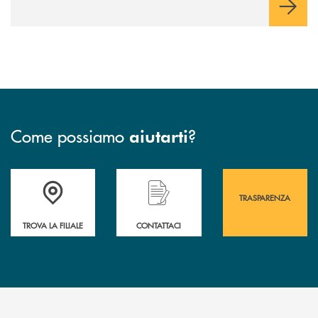
Come possiamo
?
aiutarti
Accedi all' elenco completo&nbsp; delle&nbsp; filiali&nbsp; di Banca 
Hai bisogno di assistenza immediata? Contatta
Hai bisogno di alcuni
TRASPARENZA
TROVA LA FILIALE
CONTATTACI