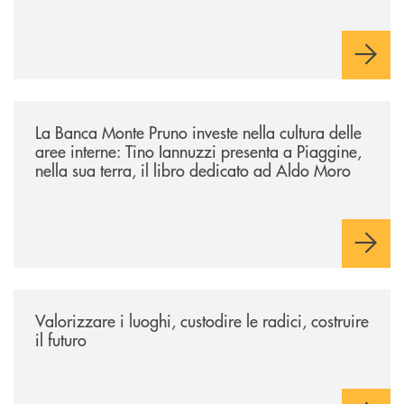
/eventi/la-banca-monte-pruno-investe-nella-cultura-delle-aree-interne-t
La Banca Monte Pruno investe nella cultura delle
aree interne: Tino Iannuzzi presenta a Piaggine,
nella sua terra, il libro dedicato ad Aldo Moro
/eventi/valorizzare-i-luoghi-custodire-le-radici-costruire-il-futuro/
Valorizzare i luoghi, custodire le radici, costruire
il futuro