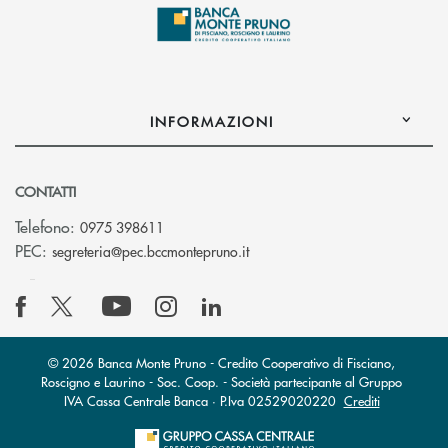
INFORMAZIONI
CONTATTI
Telefono:
0975 398611
(si apre l’app di posta elettro
PEC:
segreteria@pec.bccmontepruno.it
© 2026 Banca Monte Pruno - Credito Cooperativo di Fisciano,
Roscigno e Laurino - Soc. Coop. - Società partecipante al Gruppo
IVA Cassa Centrale Banca · P.Iva 02529020220
Crediti