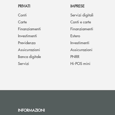
PRIVATI
IMPRESE
Conti
Servizi digitali
Carte
Conti e carte
Finanziamenti
Finanziamenti
Investimenti
Estero
Previdenza
Investimenti
Assicurazioni
Assicurazioni
Banca digitale
PNRR
Servizi
Hi-POS mini
INFORMAZIONI