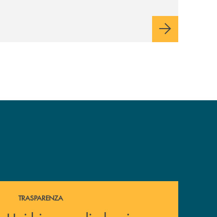
Hai bisogno di alcuni documenti ? Vai alla pagina della 
TRASPARENZA