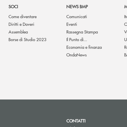
SOCI
NEWS BMP
M
Come diventare
Comunicati
I
Diritti e Doveri
Eventi
O
Assemblea
Rassegna Stampa
V
Borse di Studio 2023
Il Punto di...
U
Economia e finanza
R
OndaNews
B
CONTATTI