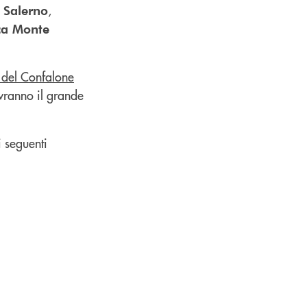
,
i Salerno
ca Monte
 del Confalone
avranno il grande
i seguenti