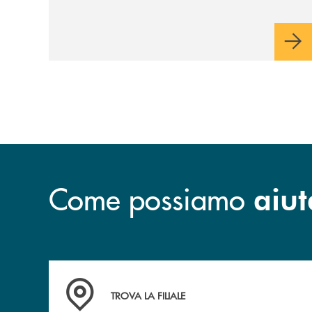
Come possiamo
aiut
Accedi all' elenco completo&nbsp; delle&nbsp;
TROVA LA FILIALE