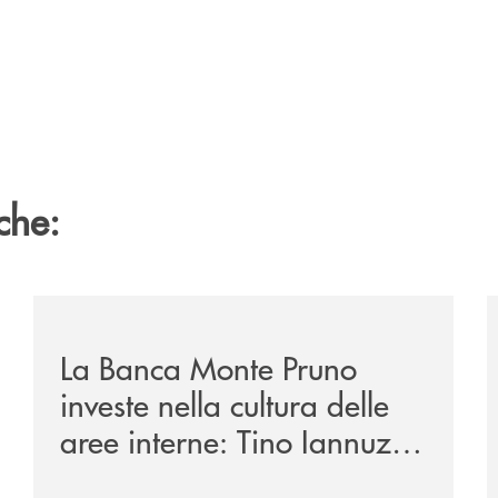
che:
/eventi/la-banca-monte-pruno-investe-nella-cultura-del
/
La Banca Monte Pruno
investe nella cultura delle
aree interne: Tino Iannuzzi
presenta a Piaggine, nella