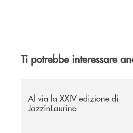
Ti potrebbe interessare an
/eventi/al-via-la-xxiv-edizione-di-jazzinlaurino/
Al via la XXIV edizione di
JazzinLaurino