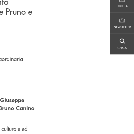
nto
DIRECTA
DIRECTA
e Pruno e
NEWSLETTER
NEWSLETTER
CERCA
CERCA
raordinaria
e Giuseppe
Bruno Canino
 culturale ed