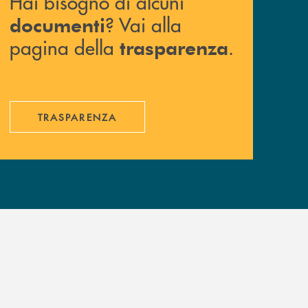
Hai bisogno di alcuni
? Vai alla
documenti
pagina della
.
trasparenza
TRASPARENZA