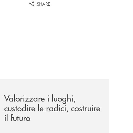
SHARE
le-aree-interne-tino-iannuzzi-presenta-a-piaggine-nella-sua
eventi/valorizzare-i-luoghi-custodire-le-radici-costruire-il-f
Valorizzare i luoghi,
custodire le radici, costruire
il futuro