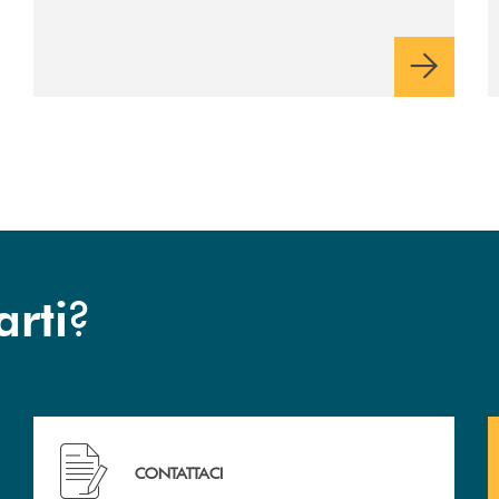
sua terra, il libro dedicato
ad Aldo Moro
?
arti
 filiali&nbsp; di Banca Monte Pruno
Hai bisogno di assistenza immediata? Contattaci!
CONTATTACI