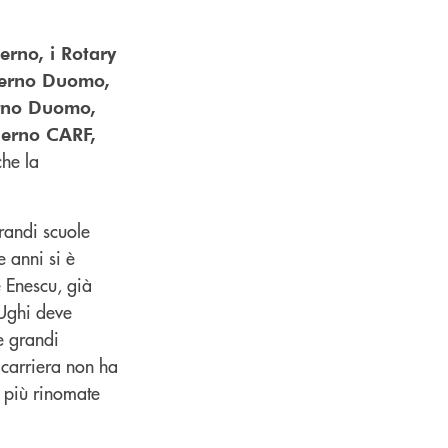
erno, i Rotary
alerno Duomo,
erno Duomo,
lerno CARF,
che la
grandi scuole
e anni si è
e Enescu, già
 Ughi deve
e grandi
 carriera non ha
e più rinomate