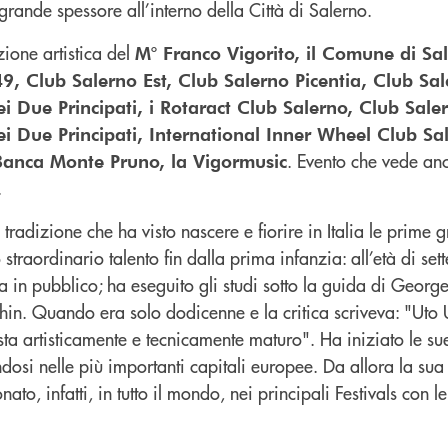
 grande spessore all’interno della Città di Salerno.
ezione artistica del
M° Franco Vigorito, il Comune di Sal
49, Club Salerno Est, Club Salerno Picentia, Club S
i Due Principati, i Rotaract Club Salerno, Club Sal
i Due Principati, International Inner Wheel Club Sa
. Evento che vede an
 Banca Monte Pruno, la Vigormusic
.
tradizione che ha visto nascere e fiorire in Italia le prime 
 straordinario talento fin dalla prima infanzia: all’età di sett
ta in pubblico; ha eseguito gli studi sotto la guida di Georg
in. Quando era solo dodicenne e la critica scriveva: "Uto
sta artisticamente e tecnicamente maturo". Ha iniziato le su
osi nelle più importanti capitali europee. Da allora la sua
ato, infatti, in tutto il mondo, nei principali Festivals con l