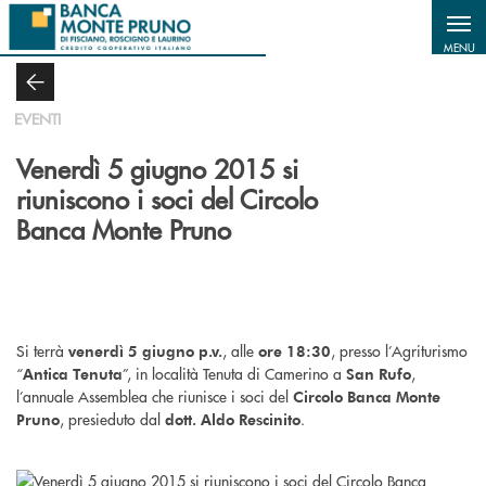
Salta al contenuto principale
MENU
EVENTI
Venerdì 5 giugno 2015 si
riuniscono i soci del Circolo
Banca Monte Pruno
Si terrà
, alle
, presso l’Agriturismo
venerdì 5 giugno p.v.
ore 18:30
“
”, in località Tenuta di Camerino a
,
Antica Tenuta
San Rufo
l’annuale Assemblea che riunisce i soci del
Circolo Banca Monte
, presieduto dal
.
Pruno
dott. Aldo Rescinito