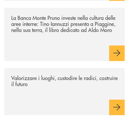
/eventi/la-banca-monte-pruno-investe-nella-cultura-delle-aree-interne-t
La Banca Monte Pruno investe nella cultura delle
aree interne: Tino Iannuzzi presenta a Piaggine,
nella sua terra, il libro dedicato ad Aldo Moro
/eventi/valorizzare-i-luoghi-custodire-le-radici-costruire-il-futuro/
Valorizzare i luoghi, custodire le radici, costruire
il futuro