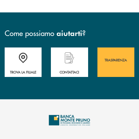
Come possiamo
?
aiutarti
Accedi all' elenco completo&nbsp; delle&nbsp; filiali&nbsp; di Banca 
Hai bisogno di assistenza immediata? Contatta
Hai bisogno di alcuni
TRASPARENZA
TROVA LA FILIALE
CONTATTACI