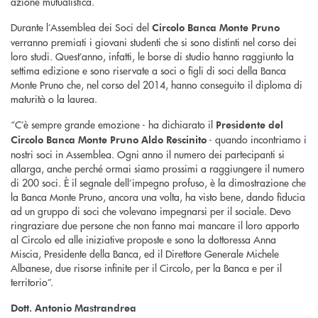
azione mutualistica.
Durante l’Assemblea dei Soci del
Circolo Banca Monte Pruno
verranno premiati i giovani studenti che si sono distinti nel corso dei
loro studi. Quest’anno, infatti, le borse di studio hanno raggiunto la
settima edizione e sono riservate a soci o figli di soci della Banca
Monte Pruno che, nel corso del 2014, hanno conseguito il diploma di
maturità o la laurea.
“C’è sempre grande emozione - ha dichiarato il
Presidente del
- quando incontriamo i
Circolo Banca Monte Pruno Aldo Rescinito
nostri soci in Assemblea. Ogni anno il numero dei partecipanti si
allarga, anche perché ormai siamo prossimi a raggiungere il numero
di 200 soci. È il segnale dell’impegno profuso, è la dimostrazione che
la Banca Monte Pruno, ancora una volta, ha visto bene, dando fiducia
ad un gruppo di soci che volevano impegnarsi per il sociale. Devo
ringraziare due persone che non fanno mai mancare il loro apporto
al Circolo ed alle iniziative proposte e sono la dottoressa Anna
Miscia, Presidente della Banca, ed il Direttore Generale Michele
Albanese, due risorse infinite per il Circolo, per la Banca e per il
territorio”.
Dott. Antonio Mastrandrea