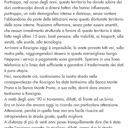
Purtroppo, nel corso degli anni, questo territorio ha dovuto subire dei
duri contraccolpi dovuti a diversi fattori che hanno influenzato,
purtroppo, un calo demografico intenso e dannoso, senza contare
l’abbandono da parte delle Istituzioni verso questo sfortunato territorio
delle zone interne. Possiamo affermare, senza poter essere smentiti,
che nessun investimento strutturale a favore di questo territorio è stato
fatto negli ultimi 15 anni; basti pensare: alla viabilità, ai trasporti, alla
sanità, alle scuole, alla tecnologia.
Arrivare a Roscigno oggi è impossibile; lo avete provato tutti voi, sulla
vostra pelle, raggiungendoci stasera in questo meraviglioso borgo.
Neppure i servizi a pagamento sono garantiti. Sperare in una linea
telefonica e/o linea dati sufficiente a garantire il trasferimento dei dati
è pura utopia.
Noi, nonostante ciò, continuiamo la nostra strada nella
consapevolezza che Roscigno ha dato tantissimo alla Banca Monte
Pruno e la Banca Monte Pruno, a sua volta, dovrà dare ancora
tantissimo a Roscigno.
A metà degli anni ’90 ci trovammo, difatti, di fronte ad un bivio.
Era un bivio che ancora oggi io ricordo con particolare attenzione.
Attenzione, perché in quella fase non era facile riuscire ad
intraprendere la strada giusta, quella migliore.
A distanza di più di venti anni posso tranquillamente dire che è stata
scelta l’opzione corretta, la migliore; difatti, erano due le strade,