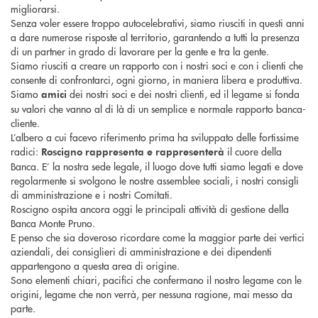
migliorarsi.
Senza voler essere troppo autocelebrativi, siamo riusciti in questi anni
a dare numerose risposte al territorio, garantendo a tutti la presenza
di un partner in grado di lavorare per la gente e tra la gente.
Siamo riusciti a creare un rapporto con i nostri soci e con i clienti che
consente di confrontarci, ogni giorno, in maniera libera e produttiva.
Siamo
dei nostri soci e dei nostri clienti, ed il legame si fonda
amici
su valori che vanno al di là di un semplice e normale rapporto banca-
cliente.
L’albero a cui facevo riferimento prima ha sviluppato delle fortissime
radici:
il cuore della
Roscigno rappresenta e rappresenterà
Banca. E’ la nostra sede legale, il luogo dove tutti siamo legati e dove
regolarmente si svolgono le nostre assemblee sociali, i nostri consigli
di amministrazione e i nostri Comitati.
Roscigno ospita ancora oggi le principali attività di gestione della
Banca Monte Pruno.
E penso che sia doveroso ricordare come la maggior parte dei vertici
aziendali, dei consiglieri di amministrazione e dei dipendenti
appartengono a questa area di origine.
Sono elementi chiari, pacifici che confermano il nostro legame con le
origini, legame che non verrà, per nessuna ragione, mai messo da
parte.