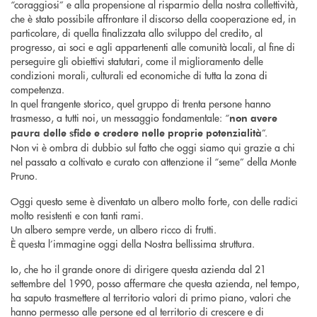
“coraggiosi” e alla propensione al risparmio della nostra collettività,
che è stato possibile affrontare il discorso della cooperazione ed, in
particolare, di quella finalizzata allo sviluppo del credito, al
progresso, ai soci e agli appartenenti alle comunità locali, al fine di
perseguire gli obiettivi statutari, come il miglioramento delle
condizioni morali, culturali ed economiche di tutta la zona di
competenza.
In quel frangente storico, quel gruppo di trenta persone hanno
trasmesso, a tutti noi, un messaggio fondamentale: “
non avere
”.
paura delle sfide e credere nelle proprie potenzialità
Non vi è ombra di dubbio sul fatto che oggi siamo qui grazie a chi
nel passato a coltivato e curato con attenzione il “seme” della Monte
Pruno.
Oggi questo seme è diventato un albero molto forte, con delle radici
molto resistenti e con tanti rami.
Un albero sempre verde, un albero ricco di frutti.
È questa l’immagine oggi della Nostra bellissima struttura.
Io, che ho il grande onore di dirigere questa azienda dal 21
settembre del 1990, posso affermare che questa azienda, nel tempo,
ha saputo trasmettere al territorio valori di primo piano, valori che
hanno permesso alle persone ed al territorio di crescere e di