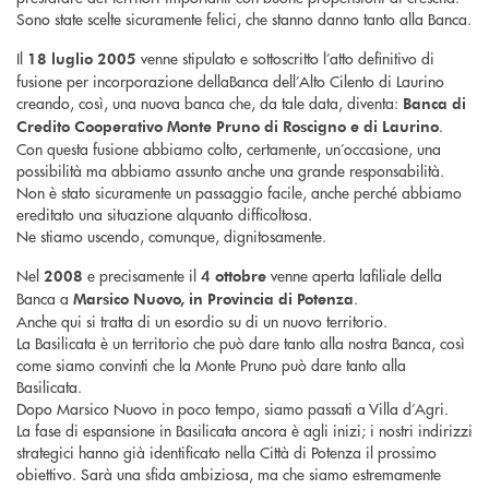
Sono state scelte sicuramente felici, che stanno danno tanto alla Banca.
Il
venne stipulato e sottoscritto l’atto definitivo di
18 luglio 2005
fusione per incorporazione dellaBanca dell’Alto Cilento di Laurino
creando, così, una nuova banca che, da tale data, diventa:
Banca di
.
Credito Cooperativo Monte Pruno di Roscigno e di Laurino
Con questa fusione abbiamo colto, certamente, un’occasione, una
possibilità ma abbiamo assunto anche una grande responsabilità.
Non è stato sicuramente un passaggio facile, anche perché abbiamo
ereditato una situazione alquanto difficoltosa.
Ne stiamo uscendo, comunque, dignitosamente.
Nel
e precisamente il
venne aperta lafiliale della
2008
4 ottobre
Banca a
.
Marsico Nuovo, in Provincia di Potenza
Anche qui si tratta di un esordio su di un nuovo territorio.
La Basilicata è un territorio che può dare tanto alla nostra Banca, così
come siamo convinti che la Monte Pruno può dare tanto alla
Basilicata.
Dopo Marsico Nuovo in poco tempo, siamo passati a Villa d’Agri.
La fase di espansione in Basilicata ancora è agli inizi; i nostri indirizzi
strategici hanno già identificato nella Città di Potenza il prossimo
obiettivo. Sarà una sfida ambiziosa, ma che siamo estremamente