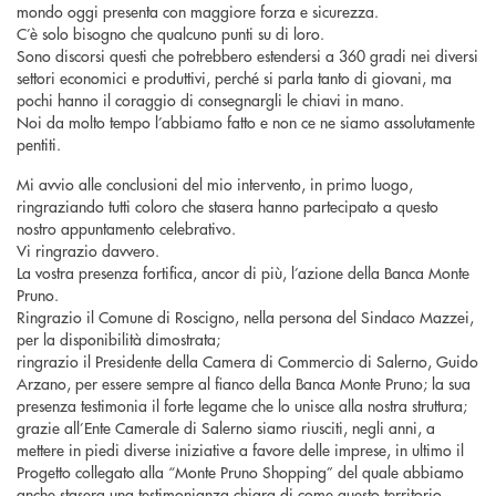
mondo oggi presenta con maggiore forza e sicurezza.
C’è solo bisogno che qualcuno punti su di loro.
Sono discorsi questi che potrebbero estendersi a 360 gradi nei diversi
settori economici e produttivi, perché si parla tanto di giovani, ma
pochi hanno il coraggio di consegnargli le chiavi in mano.
Noi da molto tempo l’abbiamo fatto e non ce ne siamo assolutamente
pentiti.
Mi avvio alle conclusioni del mio intervento, in primo luogo,
ringraziando tutti coloro che stasera hanno partecipato a questo
nostro appuntamento celebrativo.
Vi ringrazio davvero.
La vostra presenza fortifica, ancor di più, l’azione della Banca Monte
Pruno.
Ringrazio il Comune di Roscigno, nella persona del Sindaco Mazzei,
per la disponibilità dimostrata;
ringrazio il Presidente della Camera di Commercio di Salerno, Guido
Arzano, per essere sempre al fianco della Banca Monte Pruno; la sua
presenza testimonia il forte legame che lo unisce alla nostra struttura;
grazie all’Ente Camerale di Salerno siamo riusciti, negli anni, a
mettere in piedi diverse iniziative a favore delle imprese, in ultimo il
Progetto collegato alla “Monte Pruno Shopping” del quale abbiamo
anche stasera una testimonianza chiara di come questo territorio