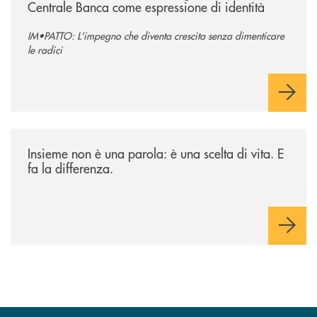
Centrale Banca come espressione di identità
IM•PATTO: L'impegno che diventa crescita senza dimenticare
le radici
/il-punto-di/insieme-non-e-una-parola-e-una-scelta-di-vita-e-fa-la-diff
Insieme non è una parola: è una scelta di vita. E
fa la differenza.