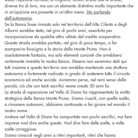
diverse tra di loro, ma con un elemento distintivo molto importante che
in un’opzione era presente in un’altra meno.
Sto parlando
dell’autonomia
.
Se la Banca fosse rimasta solo nel territorio dell’Alto Cilento e degli
Alburni sarebbe stata, nel giro di pochi anni, assorbita per
incorporazione da qualche altro istituto del credito cooperativo.
Questa strada avrebbe portato, nel giro di poco tempo, a far
scomparire Roscigno e la storia della Monte Pruno. Non è
assolutamente fantasia, ma solo elementi concreti che avrebbero
certamente investito la nostra Banca. Stasera non saremmo stati qui
tutti insieme e questo territorio non avrebbe mantenuto una struttura
autonoma e fortemente radicata in grado di sostenere tutto il circuito
economico ed anche sociale. Avremmo perso, nel vero senso della
parola, ciò che con tanti sacrifici venne creato 50 anni fa.
La strada di espansione nel Vallo di Diano ha rappresentato la svolta
strategica della Banca Monte Pruno. Siamo riusciti, con quella scelta,
a rimanere autonomi, abbiamo continuato a far girare nel mondo il
nostro nome.
Andare nel Vallo di Diano ha comportato non pochi sacrifici, ma fare
impresa vuol dire anche questo. Vuol dire fare delle scelte, a volte
scelte coraggiose.
Siamo cresciuti negli anni a ritmi importanti, ritmi che hanno