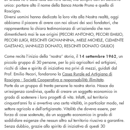
unico: portare alto il nome della Banca Monte Pruno e quello di
Roscigno.
Diversi uomini hanno dedicato la loro vita alla Nostra realtà, oggi
abbiamo il piacere di avere con noi alcuni dei soci fondatori, che
rappresentano la chiara testimonianza di un’azienda che non
dimenticherà mai le sue origini (PECORI ANTONIO, PECORI EMILIO,
PECORI LUIGI, RESCINITI GIOVANNINA, MIELE MICHELE, CLEMENTE
GAETANO, IANNUZZI DONATO, RESCINITI DONATO GIULIO)
Come recita l’inizio della “nostra” storia, il
, un
14 settembre 1962
piccolo gruppo di 30 persone, per lo più agricoltori ed artigiani,
ricchi di idee e spirito di iniziativa ma privi di mezzi, guidati dal
Prof. Emilio Pecori, fondarono la
Cassa Rurale ed Artigiana di
Roscigno - Società Cooperativa a responsabilità illimitata
.
Parte da un gruppo di trenta persone la nostra storia. Nasce da
un’esigenza condivisa, quella di creare un soggetto economico in
grado di sostenere i loro progetti di vita. Infatti, sul territorio
cinquant’anni fa si avvertiva una certa vitalità, in particolar modo, nel
settore agricolo e dell’artigianato. Vitalità che doveva essere, per
forza di cose sostenuta, da un soggetto economico in grado di
soddisfare esigenze che nessun altro sul territorio riusciva a garantire.
Senza dubbio, grazie allo spirito di iniziativa di questi 30