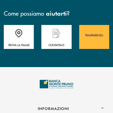
Come possiamo
?
aiutarti
Accedi all' elenco completo&nbsp; delle&nbsp; filiali&nbsp; di Banca 
Hai bisogno di assistenza immediata? Contatta
Hai bisogno di alcuni
TRASPARENZA
TROVA LA FILIALE
CONTATTACI
INFORMAZIONI