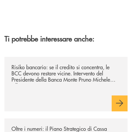
Ti potrebbe interessare anche:
/il-punto-di/risiko-bancario-se-il-credito-si-concentra-le-bcc-devono-r
Risiko bancario: se il credito si concentra, le
BCC devono restare vicine. Intervento del
Presidente della Banca Monte Pruno Michele
Albanese.
/il-punto-di/oltre-i-numeri-il-piano-strategico-di-cassa-centrale-banca-
Oltre i numeri: il Piano Strategico di Cassa