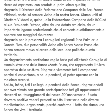
riesce ad esprimersi con prodotti di primissima qualità;
ringrazio il Direttore della Federazione Campana delle Bcc, Franco
Vildacci, anche lui sempre vicino alla nostra Banca. Siamo uniti al
Direttore Vildacci e, quindi, alla Federazione Campana delle BCC ed
al suo Presidente Petrone, oltre da una datata amicizia, da un
importante legame professionale che ci consente quotidianamente di
operare con maggiori sicurezze;
ringrazio per la presenza i consiglieri regionali Pino Palmieri e
Donato Pica, due personalità vicine alla Banca Monte Pruno che
hanno sempre messo al centro delle loro idee politiche questo
territorio.
Un ringraziamento particolare voglio farlo poi all’attuale Consiglio di
Amministrazione della Banca Monte Pruno, che rappresenta il fulcro
operativo della struttura. Ringrazio vivamente tutti i componenti
perché ci consentono, a noi dipendenti, di poter operare con la
massima serenità.
Saluto, infine, tutti i colleghi dipendenti della Banca, ringraziandoli
per aver vissuto con grande partecipazione tutti gli appuntamenti
rientranti nei festeggiamenti del nostro 50°anniversario. È stato
davvero positivo vederli presenti su tutto il territorio nelle diverse
manifestazioni organizzate, perché conferma il fatto che siamo una
Banca che vive il territorio.