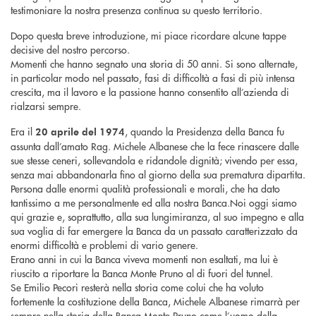
testimoniare la nostra presenza continua su questo territorio.
Dopo questa breve introduzione, mi piace ricordare alcune tappe
decisive del nostro percorso.
Momenti che hanno segnato una storia di 50 anni. Si sono alternate,
in particolar modo nel passato, fasi di difficoltà a fasi di più intensa
crescita, ma il lavoro e la passione hanno consentito all’azienda di
rialzarsi sempre.
Era il
, quando la Presidenza della Banca fu
20 aprile del 1974
assunta dall’amato Rag. Michele Albanese che la fece rinascere dalle
sue stesse ceneri, sollevandola e ridandole dignità; vivendo per essa,
senza mai abbandonarla fino al giorno della sua prematura dipartita.
Persona dalle enormi qualità professionali e morali, che ha dato
tantissimo a me personalmente ed alla nostra Banca.Noi oggi siamo
qui grazie e, soprattutto, alla sua lungimiranza, al suo impegno e alla
sua voglia di far emergere la Banca da un passato caratterizzato da
enormi difficoltà e problemi di vario genere.
Erano anni in cui la Banca viveva momenti non esaltati, ma lui è
riuscito a riportare la Banca Monte Pruno al di fuori del tunnel.
Se Emilio Pecori resterà nella storia come colui che ha voluto
fortemente la costituzione della Banca, Michele Albanese rimarrà per
sempre nella storia della Banca Monte Pruno come l’uomo della