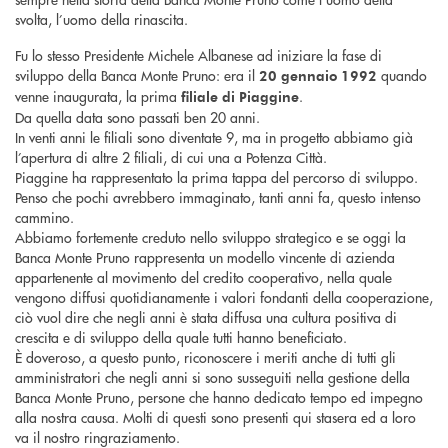
svolta, l’uomo della rinascita.
Fu lo stesso Presidente Michele Albanese ad iniziare la fase di
sviluppo della Banca Monte Pruno: era il
quando
20 gennaio 1992
venne inaugurata, la prima
.
filiale di Piaggine
Da quella data sono passati ben 20 anni.
In venti anni le filiali sono diventate 9, ma in progetto abbiamo già
l’apertura di altre 2 filiali, di cui una a Potenza Città.
Piaggine ha rappresentato la prima tappa del percorso di sviluppo.
Penso che pochi avrebbero immaginato, tanti anni fa, questo intenso
cammino.
Abbiamo fortemente creduto nello sviluppo strategico e se oggi la
Banca Monte Pruno rappresenta un modello vincente di azienda
appartenente al movimento del credito cooperativo, nella quale
vengono diffusi quotidianamente i valori fondanti della cooperazione,
ciò vuol dire che negli anni è stata diffusa una cultura positiva di
crescita e di sviluppo della quale tutti hanno beneficiato.
È doveroso, a questo punto, riconoscere i meriti anche di tutti gli
amministratori che negli anni si sono susseguiti nella gestione della
Banca Monte Pruno, persone che hanno dedicato tempo ed impegno
alla nostra causa. Molti di questi sono presenti qui stasera ed a loro
va il nostro ringraziamento.