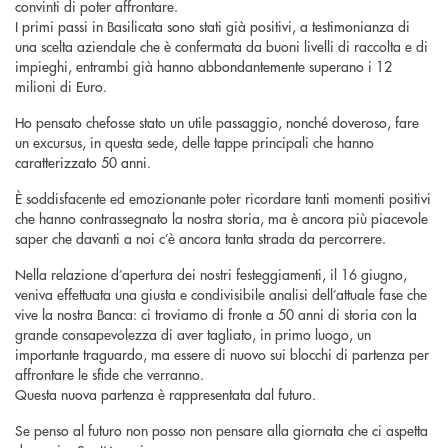
convinti di poter affrontare.
I primi passi in Basilicata sono stati già positivi, a testimonianza di
una scelta aziendale che è confermata da buoni livelli di raccolta e di
impieghi, entrambi già hanno abbondantemente superano i 12
milioni di Euro.
Ho pensato chefosse stato un utile passaggio, nonché doveroso, fare
un excursus, in questa sede, delle tappe principali che hanno
caratterizzato 50 anni.
È soddisfacente ed emozionante poter ricordare tanti momenti positivi
che hanno contrassegnato la nostra storia, ma è ancora più piacevole
saper che davanti a noi c’è ancora tanta strada da percorrere.
Nella relazione d’apertura dei nostri festeggiamenti, il 16 giugno,
veniva effettuata una giusta e condivisibile analisi dell’attuale fase che
vive la nostra Banca: ci troviamo di fronte a 50 anni di storia con la
grande consapevolezza di aver tagliato, in primo luogo, un
importante traguardo, ma essere di nuovo sui blocchi di partenza per
affrontare le sfide che verranno.
Questa nuova partenza è rappresentata dal futuro.
Se penso al futuro non posso non pensare alla giornata che ci aspetta