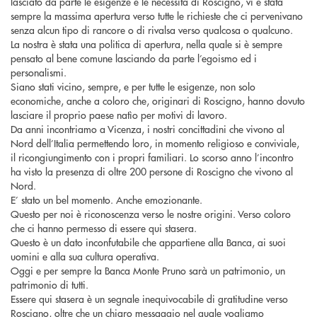
lasciato da parte le esigenze e le necessità di Roscigno, vi è stata
sempre la massima apertura verso tutte le richieste che ci pervenivano
senza alcun tipo di rancore o di rivalsa verso qualcosa o qualcuno.
La nostra è stata una politica di apertura, nella quale si è sempre
pensato al bene comune lasciando da parte l’egoismo ed i
personalismi.
Siano stati vicino, sempre, e per tutte le esigenze, non solo
economiche, anche a coloro che, originari di Roscigno, hanno dovuto
lasciare il proprio paese natìo per motivi di lavoro.
Da anni incontriamo a Vicenza, i nostri concittadini che vivono al
Nord dell’Italia permettendo loro, in momento religioso e conviviale,
il ricongiungimento con i propri familiari. Lo scorso anno l’incontro
ha visto la presenza di oltre 200 persone di Roscigno che vivono al
Nord.
E’ stato un bel momento. Anche emozionante.
Questo per noi è riconoscenza verso le nostre origini. Verso coloro
che ci hanno permesso di essere qui stasera.
Questo è un dato inconfutabile che appartiene alla Banca, ai suoi
uomini e alla sua cultura operativa.
Oggi e per sempre la Banca Monte Pruno sarà un patrimonio, un
patrimonio di tutti.
Essere qui stasera è un segnale inequivocabile di gratitudine verso
Roscigno, oltre che un chiaro messaggio nel quale vogliamo