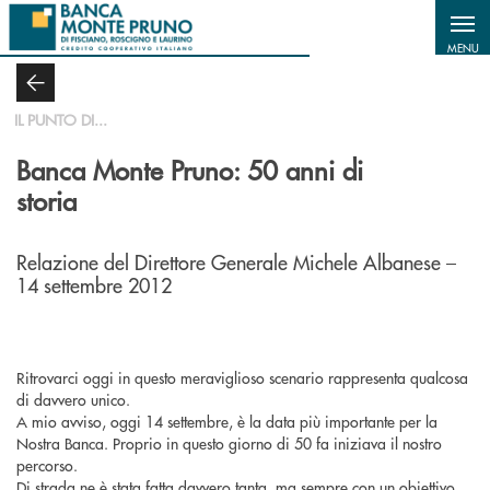
Salta al contenuto principale
MENU
IL PUNTO DI...
Banca Monte Pruno: 50 anni di
storia
Relazione del Direttore Generale Michele Albanese –
14 settembre 2012
Ritrovarci oggi in questo meraviglioso scenario rappresenta qualcosa
di davvero unico.
A mio avviso, oggi 14 settembre, è la data più importante per la
Nostra Banca. Proprio in questo giorno di 50 fa iniziava il nostro
percorso.
Di strada ne è stata fatta davvero tanta, ma sempre con un obiettivo