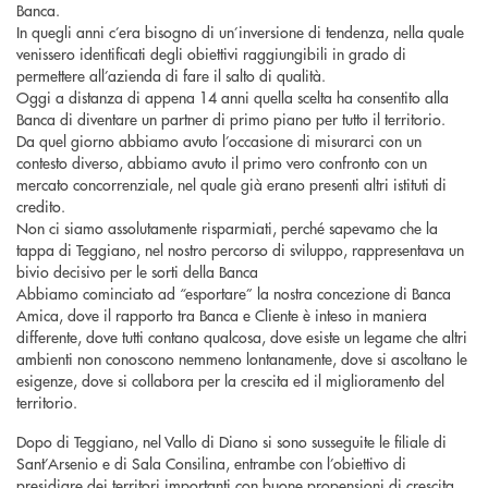
Banca.
In quegli anni c’era bisogno di un’inversione di tendenza, nella quale
venissero identificati degli obiettivi raggiungibili in grado di
permettere all’azienda di fare il salto di qualità.
Oggi a distanza di appena 14 anni quella scelta ha consentito alla
Banca di diventare un partner di primo piano per tutto il territorio.
Da quel giorno abbiamo avuto l’occasione di misurarci con un
contesto diverso, abbiamo avuto il primo vero confronto con un
mercato concorrenziale, nel quale già erano presenti altri istituti di
credito.
Non ci siamo assolutamente risparmiati, perché sapevamo che la
tappa di Teggiano, nel nostro percorso di sviluppo, rappresentava un
bivio decisivo per le sorti della Banca
Abbiamo cominciato ad “esportare” la nostra concezione di Banca
Amica, dove il rapporto tra Banca e Cliente è inteso in maniera
differente, dove tutti contano qualcosa, dove esiste un legame che altri
ambienti non conoscono nemmeno lontanamente, dove si ascoltano le
esigenze, dove si collabora per la crescita ed il miglioramento del
territorio.
Dopo di Teggiano, nel Vallo di Diano si sono susseguite le filiale di
Sant’Arsenio e di Sala Consilina, entrambe con l’obiettivo di
presidiare dei territori importanti con buone propensioni di crescita.