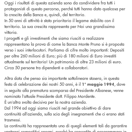
Oggi i risultati di questa azienda sono da condividere fra tutti i
protagonisti di questo percorso, perché tutti hanno dato qualcosa per
la crescita della Banca e, quindi, del territorio.
In 50 anni di attività è stato prioritario il legame stabilito con il
territorio. La sua crescita rappresenta per Noi una grandissima
vittoria.
I progetti e gli investimenti che siamo riusciti a realizzare
rappresentano la prova di come la Banca Monte Pruno si è proposta
verso i suoi interlocutori. Parliamo di cifre molto importanti: Depositi
per oltre 260 milioni di Euro; più di 180 milioni di Euro investiti
attualmente sul territorio! Un patrimonio di oltre 23 milioni di euro.
Circa 50 persone tra dipendenti e collaboratori.
Altra data che penso sia importante sottolineare stasera, in questa
festa di celebrazione dei nostri 50 anni, è il
, dove
1° maggio 1994
in seguito alla prematura scomparsa del Presidente Albanese, venne
nominato l’attuale Presidente dott. Filippo Mordente.
È un’altra svolta decisiva per la nostra azienda.
Dal 1994 ad oggi siamo riusciti nel grande obiettivo di dare
continuità all’azienda, sulla scia degli insegnamenti che ci erano stati
trasmessi.
La continuità ha rappresentato uno di quegli elementi tali da garantire
vantaggi competitivi enormi, perché ha consentito di programmare in