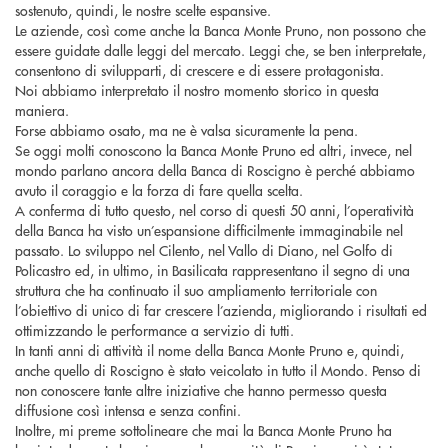
sostenuto, quindi, le nostre scelte espansive.
Le aziende, così come anche la Banca Monte Pruno, non possono che
essere guidate dalle leggi del mercato. Leggi che, se ben interpretate,
consentono di svilupparti, di crescere e di essere protagonista.
Noi abbiamo interpretato il nostro momento storico in questa
maniera.
Forse abbiamo osato, ma ne è valsa sicuramente la pena.
Se oggi molti conoscono la Banca Monte Pruno ed altri, invece, nel
mondo parlano ancora della Banca di Roscigno è perché abbiamo
avuto il coraggio e la forza di fare quella scelta.
A conferma di tutto questo, nel corso di questi 50 anni, l’operatività
della Banca ha visto un’espansione difficilmente immaginabile nel
passato. Lo sviluppo nel Cilento, nel Vallo di Diano, nel Golfo di
Policastro ed, in ultimo, in Basilicata rappresentano il segno di una
struttura che ha continuato il suo ampliamento territoriale con
l’obiettivo di unico di far crescere l’azienda, migliorando i risultati ed
ottimizzando le performance a servizio di tutti.
In tanti anni di attività il nome della Banca Monte Pruno e, quindi,
anche quello di Roscigno è stato veicolato in tutto il Mondo. Penso di
non conoscere tante altre iniziative che hanno permesso questa
diffusione così intensa e senza confini.
Inoltre, mi preme sottolineare che mai la Banca Monte Pruno ha