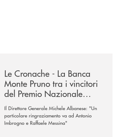
-eubiosa-ant/
-eubiosa-a-banca-monte-pruno/
rassegna-stampa-archivio-storico/le-cronache-la-banca-mont
Le Cronache - La Banca
Monte Pruno tra i vincitori
del Premio Nazionale
Eubiosa di ANT Italia
Il Direttore Generale Michele Albanese: "Un
particolare ringraziamento va ad Antonio
Imbrogno e Raffaele Messina"