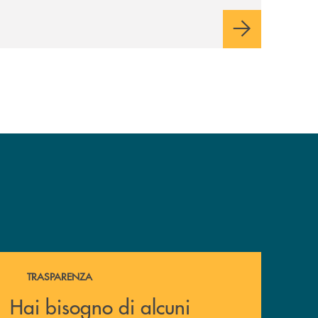
Hai bisogno di alcuni documenti ? Vai alla pagina della 
TRASPARENZA
Hai bisogno di alcuni