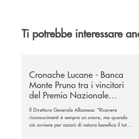
Ti potrebbe interessare an
/rassegna-stampa-archivio-storico/cronache-luca
Cronache Lucane - Banca
Monte Pruno tra i vincitori
del Premio Nazionale
Eubiosa Ant
Il Direttore Generale Albanese: "Ricevere
riconoscimenti è sempre un onore, ma quando
ciò avviene per azioni di natura benefica il tutto
acquisisce un valore speciale"