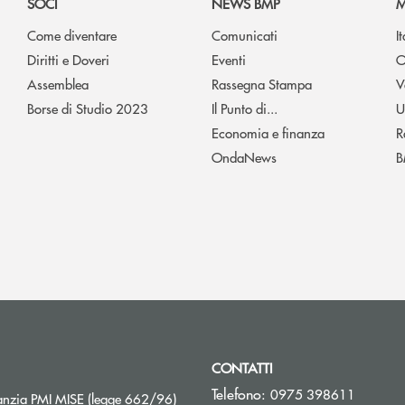
SOCI
NEWS BMP
M
Come diventare
Comunicati
I
Diritti e Doveri
Eventi
O
Assemblea
Rassegna Stampa
V
Borse di Studio 2023
Il Punto di...
U
Economia e finanza
R
OndaNews
B
CONTATTI
Telefono:
0975 398611
Apre una nuova finestra
nzia PMI MISE (legge 662/96)