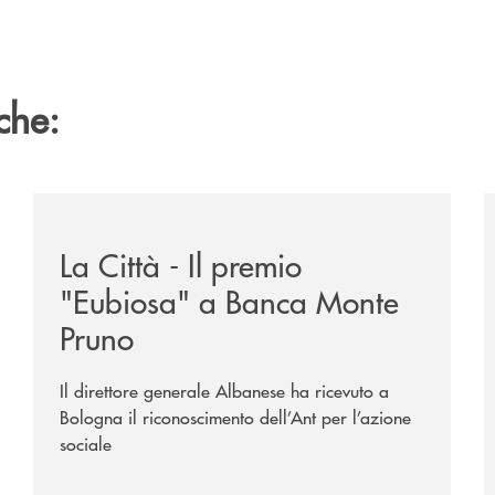
che:
ne-banca-monte-pruno-tra-i-vincitori-del-premio-nazionale
/rassegna-stampa-archivio-storico/la-citta-il-premio
/
La Città - Il premio
"Eubiosa" a Banca Monte
Pruno
Il direttore generale Albanese ha ricevuto a
Bologna il riconoscimento dell’Ant per l’azione
sociale