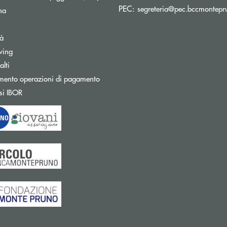
PEC:
segreteria@pec.bccmontepru
na
tà
wing
Apre una nuova finestra
lti
mento operazioni di pagamento
Apre una nuova finestra
si IBOR