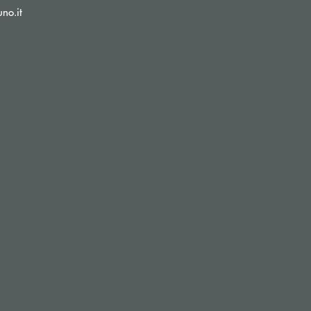
(si apre l’app di posta elettronica)
no.it