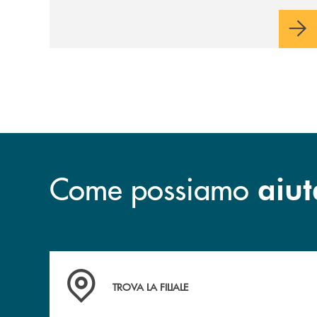
Come possiamo
aiut
Accedi all' elenco completo&nbsp; delle&nbsp;
TROVA LA FILIALE