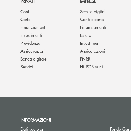
PRIVATI
IMPRESE
Conti
Servizi digitali
Carte
Conti e carte
Finanziamenti
Finanziamenti
Investimenti
Estero
Previdenza
Investimenti
Assicurazioni
Assicurazioni
Banca digitale
PNRR
Servizi
Hi-POS mini
INFORMAZIONI
Dati societari
Fondo Gara