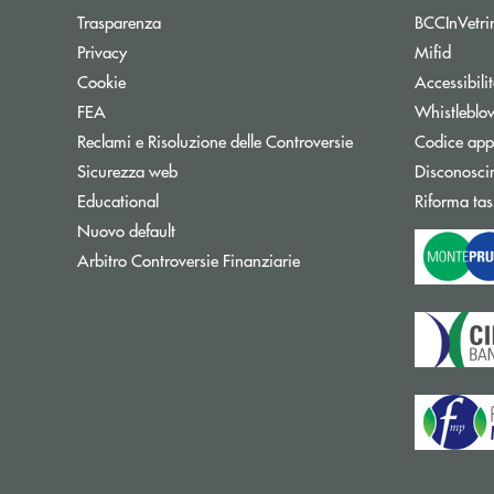
Trasparenza
BCCInVetri
Privacy
Mifid
Cookie
Accessibili
FEA
Whistleblo
Reclami e Risoluzione delle Controversie
Codice appa
Sicurezza web
Disconosci
Educational
Riforma tas
Nuovo default
Apre una nuova finestra
Arbitro Controversie Finanziarie