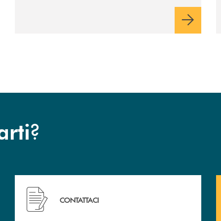
?
arti
 filiali&nbsp; di Banca Monte Pruno
Hai bisogno di assistenza immediata? Contattaci!
CONTATTACI