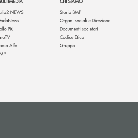
ULTIMEDIA
CHI SIAMO
talia2 NEWS
Storia BMP
ndaNews
Organi sociali e Direzione
allo Più
Documenti societari
noTV
Codice Etico
adio Alfa
Gruppo
MP