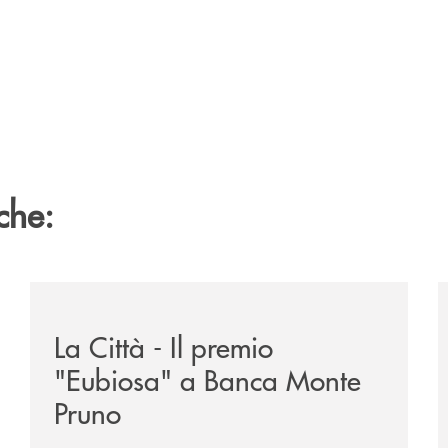
che:
ne-banca-monte-pruno-tra-i-vincitori-del-premio-nazionale
/rassegna-stampa-archivio-storico/la-citta-il-premio
/
La Città - Il premio
"Eubiosa" a Banca Monte
Pruno