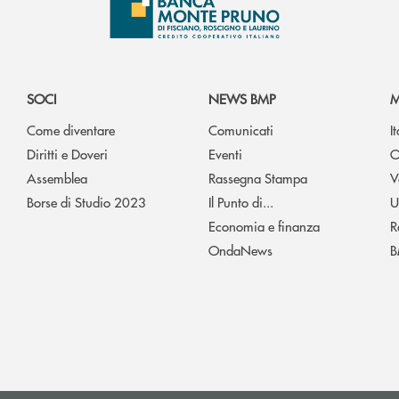
SOCI
NEWS BMP
M
Come diventare
Comunicati
I
Diritti e Doveri
Eventi
O
Assemblea
Rassegna Stampa
V
Borse di Studio 2023
Il Punto di...
U
Economia e finanza
R
OndaNews
B