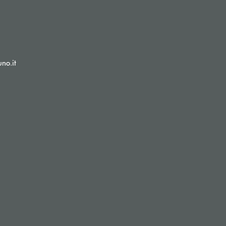
(si apre l’app di posta elettronica)
no.it