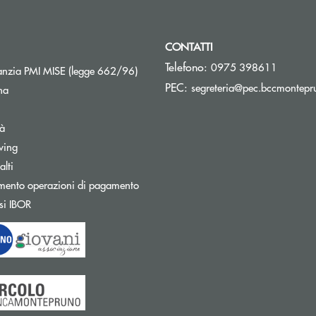
CONTATTI
Telefono:
0975 398611
Apre una nuova finestra
nzia PMI MISE (legge 662/96)
PEC:
segreteria@pec.bccmontepru
na
tà
wing
Apre una nuova finestra
lti
mento operazioni di pagamento
Apre una nuova finestra
si IBOR