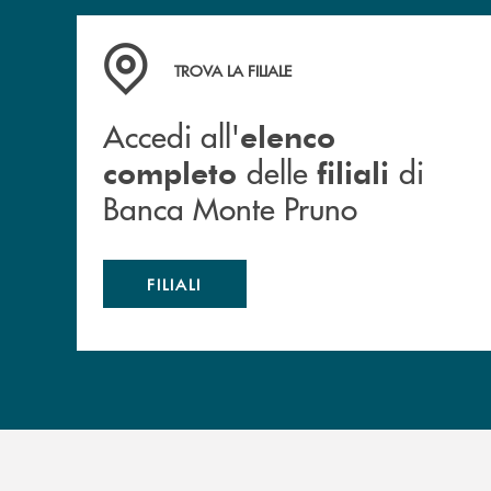
Accedi all' elenco completo&nbsp; delle&nbsp;
TROVA LA FILIALE
Accedi all'
elenco
delle
di
completo
filiali
Banca Monte Pruno
FILIALI