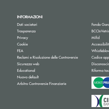
INFORMAZIONI
Dati societari
Fondo Gara
Trasparenza
BCCInVetri
Privacy
Mifid
Cookie
Accessibili
FEA
Whistleblo
Reclami e Risoluzione delle Controversie
Codice appa
Sicurezza web
Disconosci
Educational
Riforma tas
Nuovo default
Apre una nuova finestra
Arbitro Controversie Finanziarie