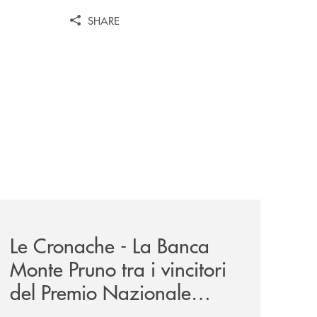
SHARE
-eubiosa-ant/
-eubiosa-a-banca-monte-pruno/
rassegna-stampa-archivio-storico/le-cronache-la-banca-mont
Le Cronache - La Banca
Monte Pruno tra i vincitori
del Premio Nazionale
Eubiosa di ANT Italia