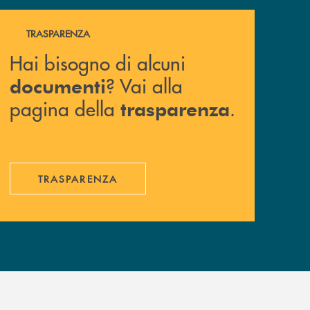
Hai bisogno di alcuni documenti ? Vai alla pagina della 
TRASPARENZA
Hai bisogno di alcuni
? Vai alla
documenti
pagina della
.
trasparenza
TRASPARENZA