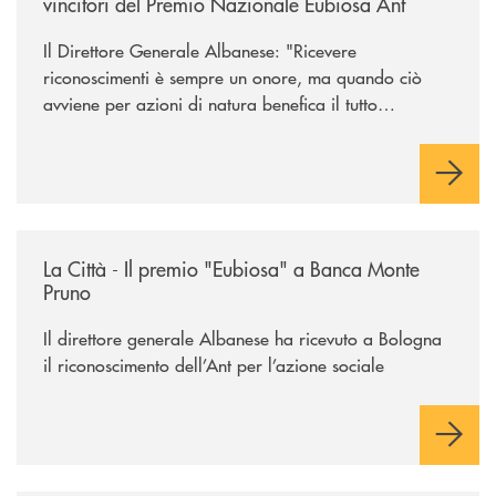
vincitori del Premio Nazionale Eubiosa Ant
Il Direttore Generale Albanese: "Ricevere
riconoscimenti è sempre un onore, ma quando ciò
avviene per azioni di natura benefica il tutto
acquisisce un valore speciale"
/rassegna-stampa-archivio-storico/la-citta-il-premio-eubiosa-a-banca
La Città - Il premio "Eubiosa" a Banca Monte
Pruno
Il direttore generale Albanese ha ricevuto a Bologna
il riconoscimento dell’Ant per l’azione sociale