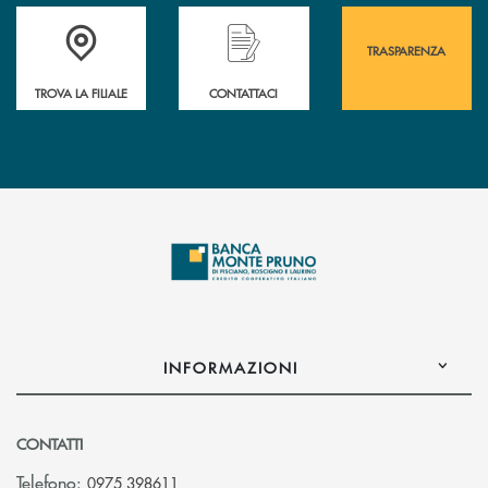
Accedi all' elenco completo&nbsp; delle&nbsp; filiali&nbsp; di Banca 
Hai bisogno di assistenza immediata? Contatta
Hai bisogno di alcuni
TRASPARENZA
TROVA LA FILIALE
CONTATTACI
INFORMAZIONI
CONTATTI
Telefono:
0975 398611