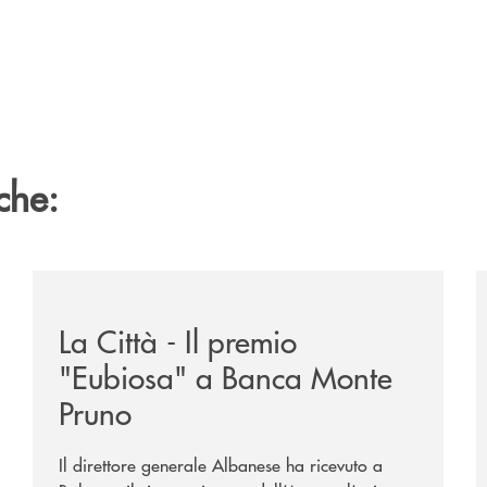
che:
ne-banca-monte-pruno-tra-i-vincitori-del-premio-nazionale
/rassegna-stampa-archivio-storico/la-citta-il-premio
/
La Città - Il premio
"Eubiosa" a Banca Monte
Pruno
Il direttore generale Albanese ha ricevuto a