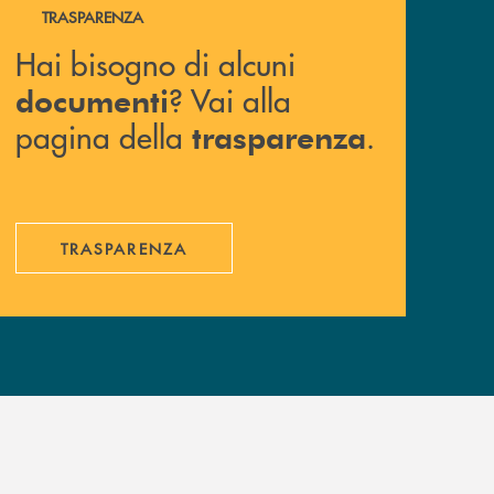
Hai bisogno di alcuni documenti ? Vai alla pagina della 
TRASPARENZA
Hai bisogno di alcuni
? Vai alla
documenti
pagina della
.
trasparenza
TRASPARENZA