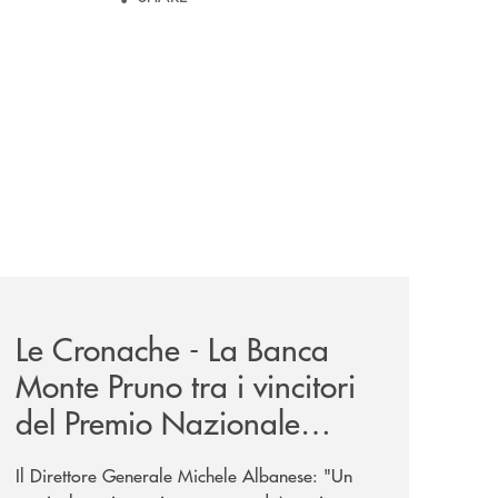
-eubiosa-ant/
-eubiosa-a-banca-monte-pruno/
rassegna-stampa-archivio-storico/le-cronache-la-banca-mont
Le Cronache - La Banca
Monte Pruno tra i vincitori
del Premio Nazionale
Eubiosa di ANT Italia
Il Direttore Generale Michele Albanese: "Un