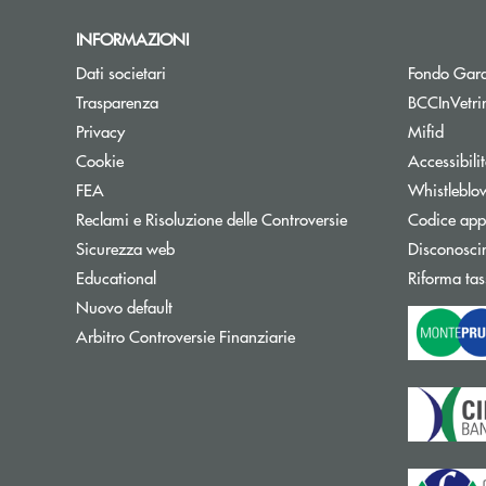
INFORMAZIONI
Dati societari
Fondo Gara
Trasparenza
BCCInVetri
Privacy
Mifid
Cookie
Accessibili
FEA
Whistleblo
Reclami e Risoluzione delle Controversie
Codice appa
Sicurezza web
Disconosci
Educational
Riforma tas
Nuovo default
Apre una nuova finestra
Arbitro Controversie Finanziarie