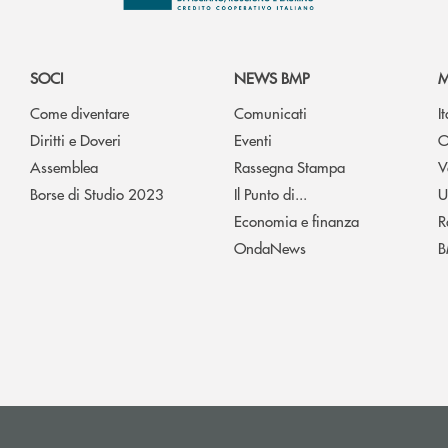
SOCI
NEWS BMP
M
Come diventare
Comunicati
I
Diritti e Doveri
Eventi
O
Assemblea
Rassegna Stampa
V
Borse di Studio 2023
Il Punto di...
U
Economia e finanza
R
OndaNews
B