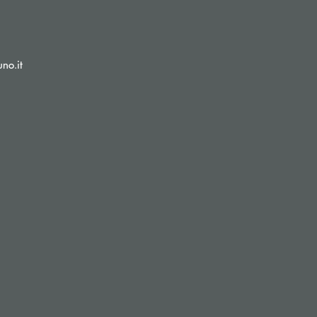
(si apre l’app di posta elettronica)
no.it