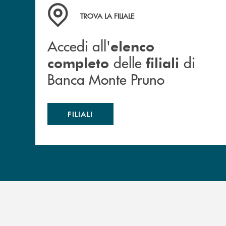
Accedi all' elenco completo&nbsp; delle&nbsp;
TROVA LA FILIALE
Accedi all'
elenco
delle
di
completo
filiali
Banca Monte Pruno
FILIALI