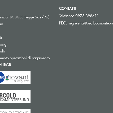
CONTATTI
Telefono:
0975 398611
Apre una nuova finestra
nzia PMI MISE (legge 662/96)
PEC:
segreteria@pec.bccmontepru
na
tà
wing
Apre una nuova finestra
lti
mento operazioni di pagamento
Apre una nuova finestra
si IBOR