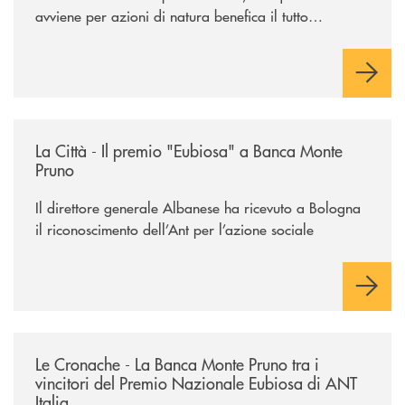
avviene per azioni di natura benefica il tutto
acquisisce un valore speciale"
/rassegna-stampa-archivio-storico/la-citta-il-premio-eubiosa-a-banca
La Città - Il premio "Eubiosa" a Banca Monte
Pruno
Il direttore generale Albanese ha ricevuto a Bologna
il riconoscimento dell’Ant per l’azione sociale
/rassegna-stampa-archivio-storico/le-cronache-la-banca-monte-pruno-tra
Le Cronache - La Banca Monte Pruno tra i
vincitori del Premio Nazionale Eubiosa di ANT
Italia