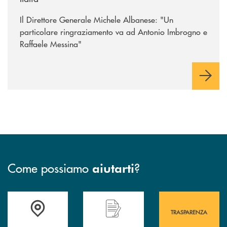
Il Direttore Generale Michele Albanese: "Un
particolare ringraziamento va ad Antonio Imbrogno e
Raffaele Messina"
Come possiamo
?
aiutarti
Accedi all' elenco completo&nbsp; delle&nbsp; filiali&nbsp; di Banca 
Hai bisogno di assistenza immediata? Contatta
Hai bisogno di alcuni
TRASPARENZA