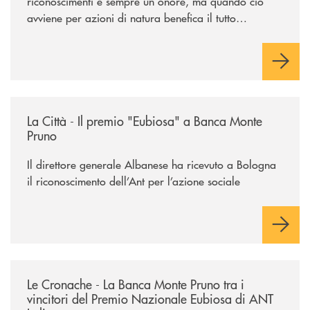
riconoscimenti è sempre un onore, ma quando ciò
avviene per azioni di natura benefica il tutto
acquisisce un valore speciale"
/rassegna-stampa-archivio-storico/la-citta-il-premio-eubiosa-a-banca
La Città - Il premio "Eubiosa" a Banca Monte
Pruno
Il direttore generale Albanese ha ricevuto a Bologna
il riconoscimento dell’Ant per l’azione sociale
/rassegna-stampa-archivio-storico/le-cronache-la-banca-monte-pruno-tra
Le Cronache - La Banca Monte Pruno tra i
vincitori del Premio Nazionale Eubiosa di ANT