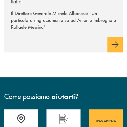
Italia
Il Direttore Generale Michele Albanese: "Un
particolare ringraziamento va ad Antonio Imbrogno e
Raffaele Messina"
Come possiamo
?
aiutarti
Accedi all' elenco completo&nbsp; delle&nbsp; filiali&nbsp; di Banca 
Hai bisogno di assistenza immediata? Contatta
Hai bisogno di alcuni
TRASPARENZA