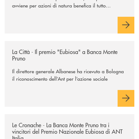
avviene per azioni di natura benefica il tutto
acquisisce un valore speciale"
/rassegna-stampa-archivio-storico/la-citta-il-premio-eubiosa-a-banca
La Città - Il premio "Eubiosa" a Banca Monte
Pruno
Il direttore generale Albanese ha ricevuto a Bologna
il riconoscimento dell’Ant per l’azione sociale
/rassegna-stampa-archivio-storico/le-cronache-la-banca-monte-pruno-tra
Le Cronache - La Banca Monte Pruno tra i
vincitori del Premio Nazionale Eubiosa di ANT
Italia