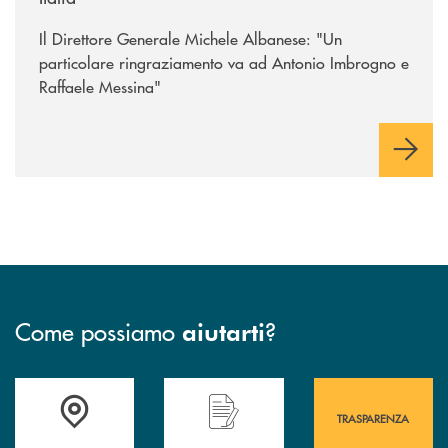
Il Direttore Generale Michele Albanese: "Un
particolare ringraziamento va ad Antonio Imbrogno e
Raffaele Messina"
Come possiamo
?
aiutarti
Accedi all' elenco completo&nbsp; delle&nbsp; filiali&nbsp; di Banca 
Hai bisogno di assistenza immediata? Contatta
Hai bisogno di alcuni
TRASPARENZA