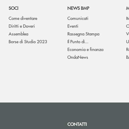
SOCI
NEWS BMP
M
Come diventare
Comunicati
I
Diritti e Doveri
Eventi
O
Assemblea
Rassegna Stampa
V
Borse di Studio 2023
Il Punto di...
U
Economia e finanza
R
OndaNews
B
CONTATTI