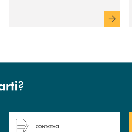
?
arti
 filiali&nbsp; di Banca Monte Pruno
Hai bisogno di assistenza immediata? Contattaci!
CONTATTACI