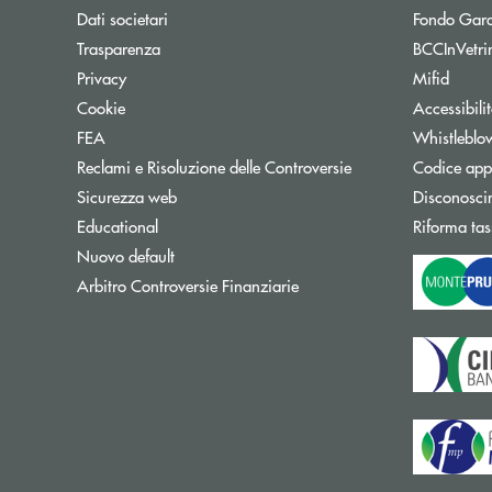
Dati societari
Fondo Gara
Trasparenza
BCCInVetri
Privacy
Mifid
Cookie
Accessibili
FEA
Whistleblo
Reclami e Risoluzione delle Controversie
Codice appa
Sicurezza web
Disconosci
Educational
Riforma tas
Nuovo default
Apre una nuova finestra
Arbitro Controversie Finanziarie