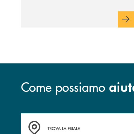
acquisisce un valore speciale"
Come possiamo
aiut
Accedi all' elenco completo&nbsp; delle&nbsp;
TROVA LA FILIALE