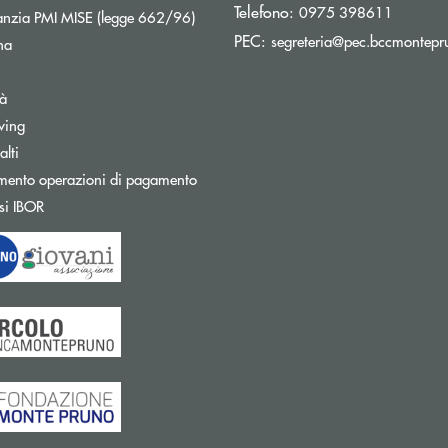
Telefono:
0975 398611
Apre una nuova finestra
nzia PMI MISE (legge 662/96)
PEC:
segreteria@pec.bccmontepru
na
tà
wing
Apre una nuova finestra
lti
mento operazioni di pagamento
Apre una nuova finestra
si IBOR