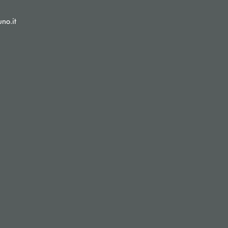
(si apre l’app di posta elettronica)
no.it