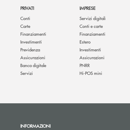
PRIVATI
IMPRESE
Conti
Servizi digitali
Carte
Conti e carte
Finanziamenti
Finanziamenti
Investimenti
Estero
Previdenza
Investimenti
Assicurazioni
Assicurazioni
Banca digitale
PNRR
Servizi
Hi-POS mini
INFORMAZIONI