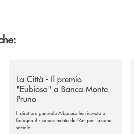
che:
ne-banca-monte-pruno-tra-i-vincitori-del-premio-nazionale
/rassegna-stampa-archivio-storico/la-citta-il-premio
/
La Città - Il premio
"Eubiosa" a Banca Monte
Pruno
Il direttore generale Albanese ha ricevuto a
Bologna il riconoscimento dell’Ant per l’azione
sociale