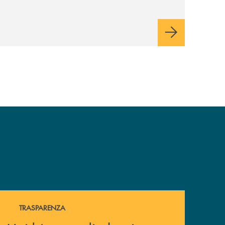
Hai bisogno di alcuni documenti ? Vai alla pagina della 
TRASPARENZA