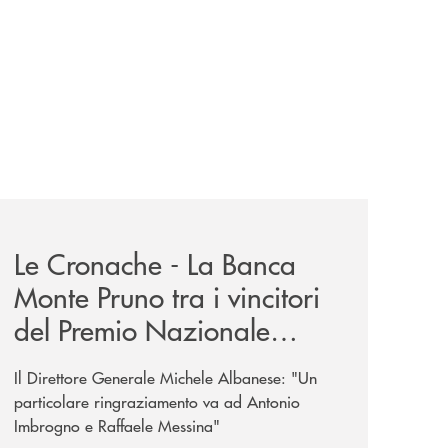
-eubiosa-ant/
-eubiosa-a-banca-monte-pruno/
rassegna-stampa-archivio-storico/le-cronache-la-banca-mont
Le Cronache - La Banca
Monte Pruno tra i vincitori
del Premio Nazionale
Eubiosa di ANT Italia
Il Direttore Generale Michele Albanese: "Un
particolare ringraziamento va ad Antonio
Imbrogno e Raffaele Messina"