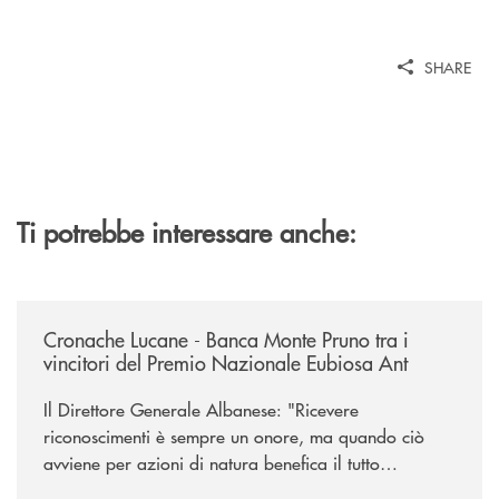
SHARE
Ti potrebbe interessare anche:
/rassegna-stampa-archivio-storico/cronache-lucane-banca-monte-pruno-t
Cronache Lucane - Banca Monte Pruno tra i
vincitori del Premio Nazionale Eubiosa Ant
Il Direttore Generale Albanese: "Ricevere
riconoscimenti è sempre un onore, ma quando ciò
avviene per azioni di natura benefica il tutto
acquisisce un valore speciale"