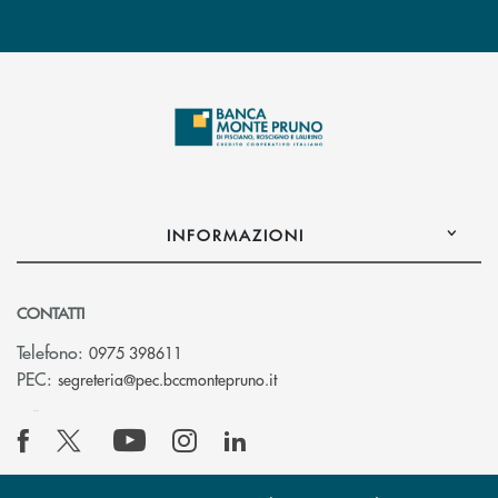
INFORMAZIONI
CONTATTI
Telefono:
0975 398611
(si apre l’app di posta elettro
PEC:
segreteria@pec.bccmontepruno.it