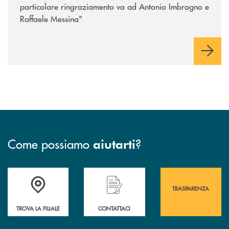
particolare ringraziamento va ad Antonio Imbrogno e
Raffaele Messina"
Come possiamo
?
aiutarti
Accedi all' elenco completo&nbsp; delle&nbsp; filiali&nbsp; di Banca 
Hai bisogno di assistenza immediata? Contatta
Hai bisogno di alcuni
TRASPARENZA
TROVA LA FILIALE
CONTATTACI