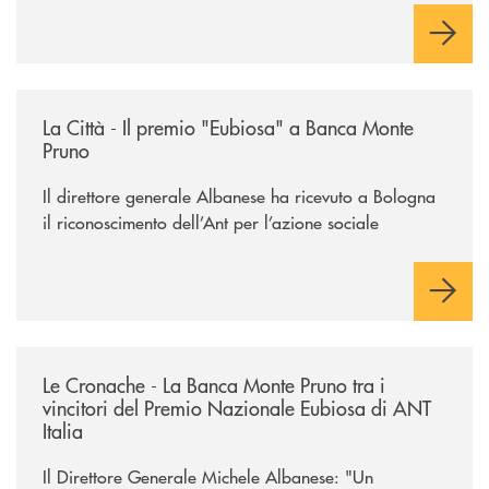
/rassegna-stampa-archivio-storico/la-citta-il-premio-eubiosa-a-banca
La Città - Il premio "Eubiosa" a Banca Monte
Pruno
Il direttore generale Albanese ha ricevuto a Bologna
il riconoscimento dell’Ant per l’azione sociale
/rassegna-stampa-archivio-storico/le-cronache-la-banca-monte-pruno-tra
Le Cronache - La Banca Monte Pruno tra i
vincitori del Premio Nazionale Eubiosa di ANT
Italia
Il Direttore Generale Michele Albanese: "Un