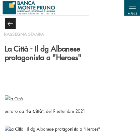
Salta al contenuto principale
MENU
RASSEGNA STAMPA
La Città - Il dg Albanese
protagonista a "Heroes"
estratto da “
”, del 9 settembre 2021
la Città