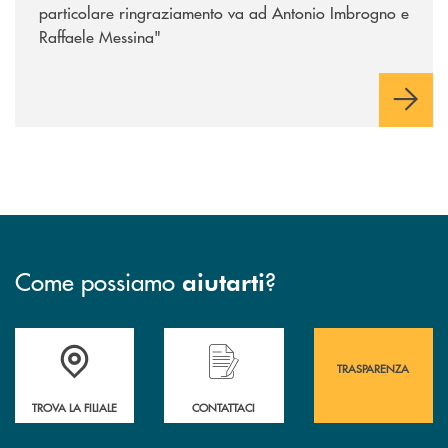
particolare ringraziamento va ad Antonio Imbrogno e
Raffaele Messina"
Come possiamo
?
aiutarti
Accedi all' elenco completo&nbsp; delle&nbsp; filiali&nbsp; di Banca 
Hai bisogno di assistenza immediata? Contatta
Hai bisogno di alcuni
TRASPARENZA
TROVA LA FILIALE
CONTATTACI