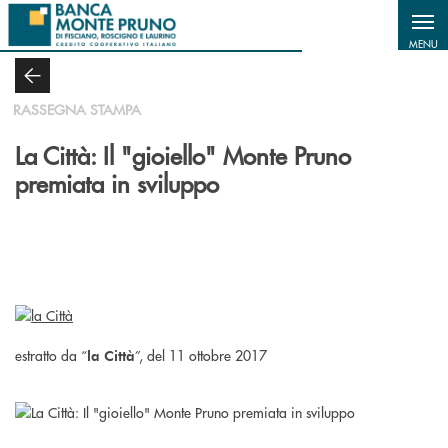
Salta al contenuto principale
MENU
RASSEGNA STAMPA
La Città: Il "gioiello" Monte Pruno
premiata in sviluppo
estratto da “
”, del 11 ottobre 2017
la Città