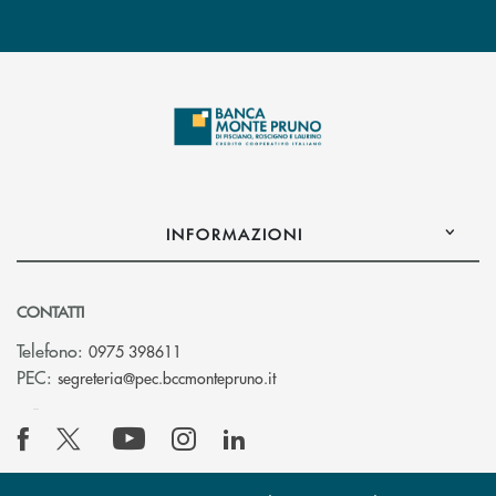
INFORMAZIONI
CONTATTI
Telefono:
0975 398611
(si apre l’app di posta elettro
PEC:
segreteria@pec.bccmontepruno.it