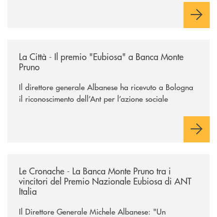
/rassegna-stampa-archivio-storico/la-citta-il-premio-eubiosa-a-banca
La Città - Il premio "Eubiosa" a Banca Monte
Pruno
Il direttore generale Albanese ha ricevuto a Bologna
il riconoscimento dell’Ant per l’azione sociale
/rassegna-stampa-archivio-storico/le-cronache-la-banca-monte-pruno-tra
Le Cronache - La Banca Monte Pruno tra i
vincitori del Premio Nazionale Eubiosa di ANT
Italia
Il Direttore Generale Michele Albanese: "Un