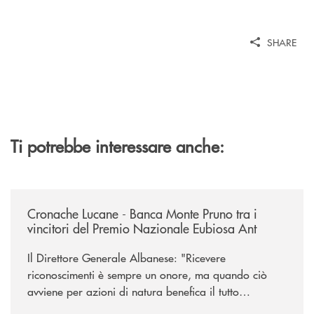
SHARE
Ti potrebbe interessare anche:
/rassegna-stampa-archivio-storico/cronache-lucane-banca-monte-pruno-t
Cronache Lucane - Banca Monte Pruno tra i
vincitori del Premio Nazionale Eubiosa Ant
Il Direttore Generale Albanese: "Ricevere
riconoscimenti è sempre un onore, ma quando ciò
avviene per azioni di natura benefica il tutto
acquisisce un valore speciale"