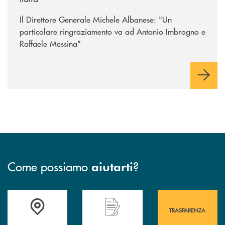
Il Direttore Generale Michele Albanese: "Un
particolare ringraziamento va ad Antonio Imbrogno e
Raffaele Messina"
Come possiamo
?
aiutarti
Accedi all' elenco completo&nbsp; delle&nbsp; filiali&nbsp; di Banca 
Hai bisogno di assistenza immediata? Contatta
Hai bisogno di alcuni
TRASPARENZA