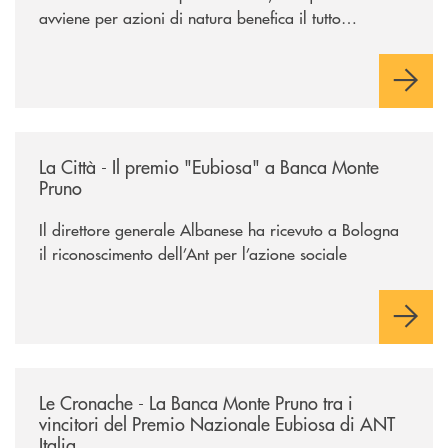
avviene per azioni di natura benefica il tutto
acquisisce un valore speciale"
/rassegna-stampa-archivio-storico/la-citta-il-premio-eubiosa-a-banca
La Città - Il premio "Eubiosa" a Banca Monte
Pruno
Il direttore generale Albanese ha ricevuto a Bologna
il riconoscimento dell’Ant per l’azione sociale
/rassegna-stampa-archivio-storico/le-cronache-la-banca-monte-pruno-tra
Le Cronache - La Banca Monte Pruno tra i
vincitori del Premio Nazionale Eubiosa di ANT
Italia