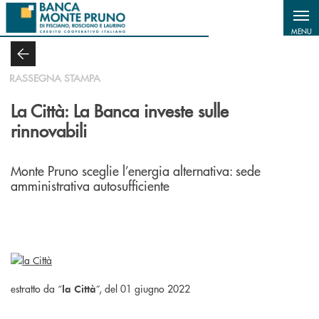
Salta al contenuto principale
MENU
RASSEGNA STAMPA
La Città: La Banca investe sulle
rinnovabili
Monte Pruno sceglie l’energia alternativa: sede
amministrativa autosufficiente
estratto da “
”, del 01 giugno 2022
la Città