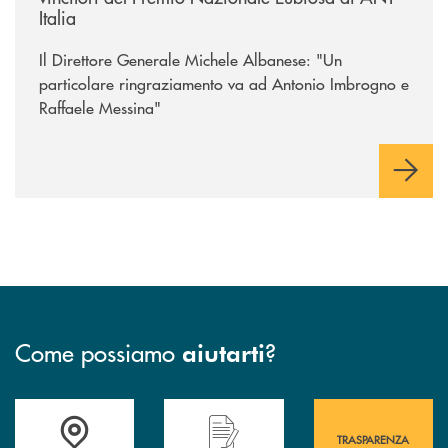
Italia
Il Direttore Generale Michele Albanese: "Un
particolare ringraziamento va ad Antonio Imbrogno e
Raffaele Messina"
Come possiamo
?
aiutarti
Accedi all' elenco completo&nbsp; delle&nbsp; filiali&nbsp; di Banca 
Hai bisogno di assistenza immediata? Contatta
Hai bisogno di alcuni
TRASPARENZA