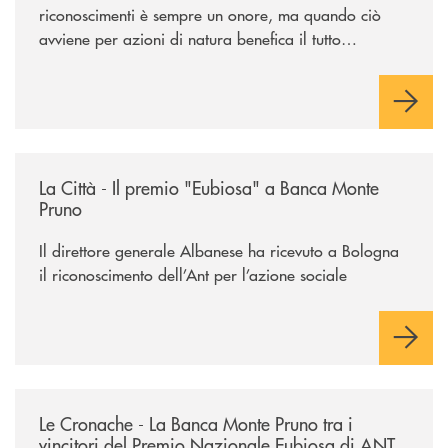
riconoscimenti è sempre un onore, ma quando ciò
avviene per azioni di natura benefica il tutto
acquisisce un valore speciale"
/rassegna-stampa-archivio-storico/la-citta-il-premio-eubiosa-a-banca
La Città - Il premio "Eubiosa" a Banca Monte
Pruno
Il direttore generale Albanese ha ricevuto a Bologna
il riconoscimento dell’Ant per l’azione sociale
/rassegna-stampa-archivio-storico/le-cronache-la-banca-monte-pruno-tra
Le Cronache - La Banca Monte Pruno tra i
vincitori del Premio Nazionale Eubiosa di ANT