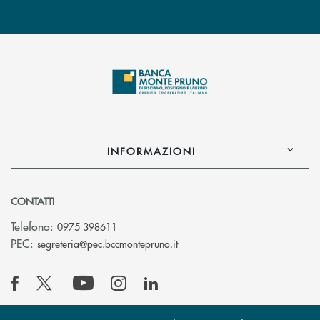
INFORMAZIONI
CONTATTI
Telefono:
0975 398611
(si apre l’app di posta elettro
PEC:
segreteria@pec.bccmontepruno.it