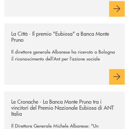
/rassegna-stampa-archivio-storico/la-citta-il-premio-eubiosa-a-banca
La Città - Il premio "Eubiosa" a Banca Monte
Pruno
Il direttore generale Albanese ha ricevuto a Bologna
il riconoscimento dell’Ant per l’azione sociale
/rassegna-stampa-archivio-storico/le-cronache-la-banca-monte-pruno-tra
Le Cronache - La Banca Monte Pruno tra i
vincitori del Premio Nazionale Eubiosa di ANT
Italia
Il Direttore Generale Michele Albanese: "Un