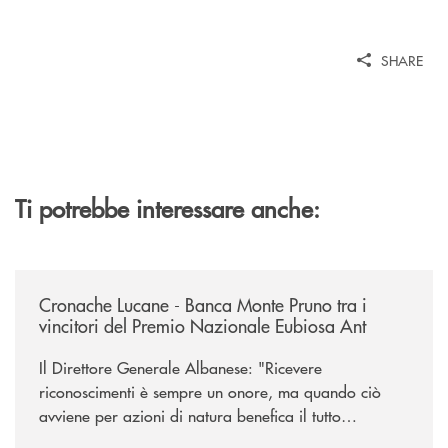
SHARE
Ti potrebbe interessare anche:
/rassegna-stampa-archivio-storico/cronache-lucane-banca-monte-pruno-t
Cronache Lucane - Banca Monte Pruno tra i
vincitori del Premio Nazionale Eubiosa Ant
Il Direttore Generale Albanese: "Ricevere
riconoscimenti è sempre un onore, ma quando ciò
avviene per azioni di natura benefica il tutto
acquisisce un valore speciale"