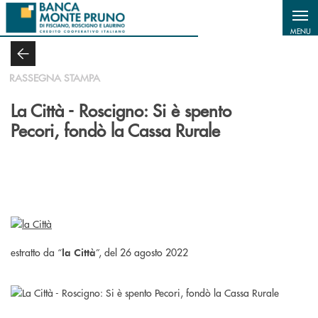
Salta al contenuto principale
MENU
RASSEGNA STAMPA
La Città - Roscigno: Si è spento
Pecori, fondò la Cassa Rurale
estratto da “
”, del 26 agosto 2022
la Città