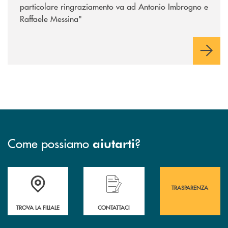
particolare ringraziamento va ad Antonio Imbrogno e
Raffaele Messina"
Come possiamo
?
aiutarti
Accedi all' elenco completo&nbsp; delle&nbsp; filiali&nbsp; di Banca 
Hai bisogno di assistenza immediata? Contatta
Hai bisogno di alcuni
TRASPARENZA
TROVA LA FILIALE
CONTATTACI