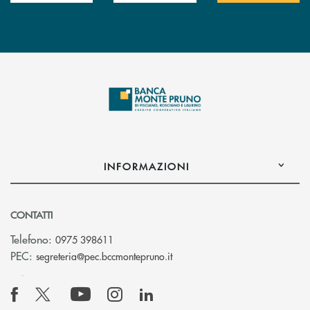
INFORMAZIONI
CONTATTI
Telefono:
0975 398611
(si apre l’app di posta elettro
PEC:
segreteria@pec.bccmontepruno.it