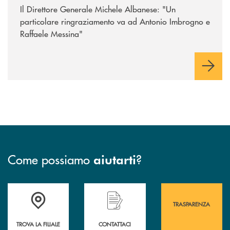
Il Direttore Generale Michele Albanese: "Un
particolare ringraziamento va ad Antonio Imbrogno e
Raffaele Messina"
Come possiamo
?
aiutarti
Accedi all' elenco completo&nbsp; delle&nbsp; filiali&nbsp; di Banca 
Hai bisogno di assistenza immediata? Contatta
Hai bisogno di alcuni
TRASPARENZA
TROVA LA FILIALE
CONTATTACI