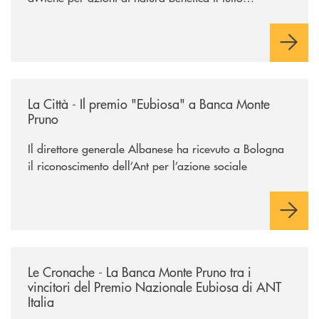
acquisisce un valore speciale"
/rassegna-stampa-archivio-storico/la-citta-il-premio-eubiosa-a-banca
La Città - Il premio "Eubiosa" a Banca Monte
Pruno
Il direttore generale Albanese ha ricevuto a Bologna
il riconoscimento dell’Ant per l’azione sociale
/rassegna-stampa-archivio-storico/le-cronache-la-banca-monte-pruno-tra
Le Cronache - La Banca Monte Pruno tra i
vincitori del Premio Nazionale Eubiosa di ANT
Italia