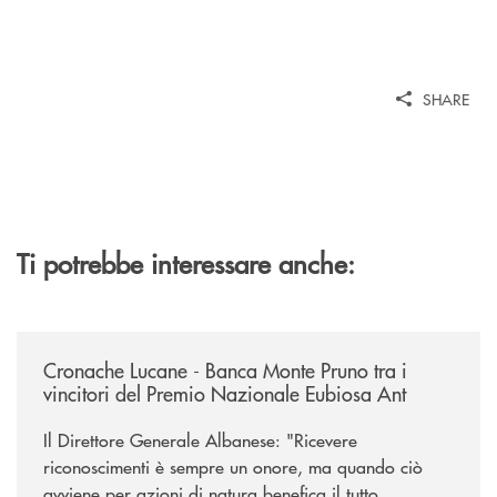
SHARE
Ti potrebbe interessare anche:
/rassegna-stampa-archivio-storico/cronache-lucane-banca-monte-pruno-t
Cronache Lucane - Banca Monte Pruno tra i
vincitori del Premio Nazionale Eubiosa Ant
Il Direttore Generale Albanese: "Ricevere
riconoscimenti è sempre un onore, ma quando ciò
avviene per azioni di natura benefica il tutto