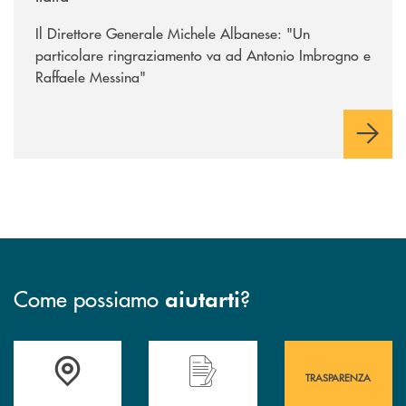
Il Direttore Generale Michele Albanese: "Un
particolare ringraziamento va ad Antonio Imbrogno e
Raffaele Messina"
Come possiamo
?
aiutarti
Accedi all' elenco completo&nbsp; delle&nbsp; filiali&nbsp; di Banca 
Hai bisogno di assistenza immediata? Contatta
Hai bisogno di alcuni
TRASPARENZA