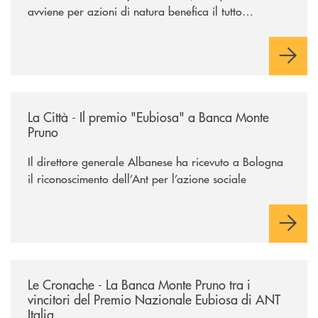
avviene per azioni di natura benefica il tutto
acquisisce un valore speciale"
/rassegna-stampa-archivio-storico/la-citta-il-premio-eubiosa-a-banca
La Città - Il premio "Eubiosa" a Banca Monte
Pruno
Il direttore generale Albanese ha ricevuto a Bologna
il riconoscimento dell’Ant per l’azione sociale
/rassegna-stampa-archivio-storico/le-cronache-la-banca-monte-pruno-tra
Le Cronache - La Banca Monte Pruno tra i
vincitori del Premio Nazionale Eubiosa di ANT
Italia