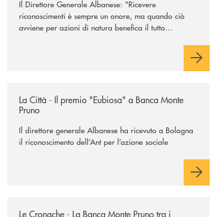
Il Direttore Generale Albanese: "Ricevere
riconoscimenti è sempre un onore, ma quando ciò
avviene per azioni di natura benefica il tutto
acquisisce un valore speciale"
/rassegna-stampa-archivio-storico/la-citta-il-premio-eubiosa-a-banca
La Città - Il premio "Eubiosa" a Banca Monte
Pruno
Il direttore generale Albanese ha ricevuto a Bologna
il riconoscimento dell’Ant per l’azione sociale
/rassegna-stampa-archivio-storico/le-cronache-la-banca-monte-pruno-tra
Le Cronache - La Banca Monte Pruno tra i