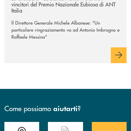
vincitori del Premio Nazionale Eubiosa di ANT
Italia
Il Direttore Generale Michele Albanese: "Un
particolare ringraziamento va ad Antonio Imbrogno e
Raffaele Messina"
Come possiamo
?
aiutarti
Accedi all' elenco completo&nbsp; delle&nbsp; filiali&nbsp; di Banca 
Hai bisogno di assistenza immediata? Contatta
Hai bisogno di alcuni