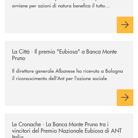
avviene per azioni di natura benefica il tutto
acquisisce un valore speciale"
/rassegna-stampa-archivio-storico/la-citta-il-premio-eubiosa-a-banca
La Città - Il premio "Eubiosa" a Banca Monte
Pruno
Il direttore generale Albanese ha ricevuto a Bologna
il riconoscimento dell’Ant per l’azione sociale
/rassegna-stampa-archivio-storico/le-cronache-la-banca-monte-pruno-tra
Le Cronache - La Banca Monte Pruno tra i
vincitori del Premio Nazionale Eubiosa di ANT
Italia