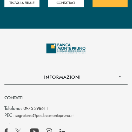
TROVA LA FILIALE
CONTATTACI
INFORMAZIONI
CONTATTI
Telefono:
0975 398611
(si apre l’app di posta elettro
PEC:
segreteria@pec.bccmontepruno.it