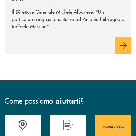
Il Direttore Generale Michele Albanese: "Un
particolare ringraziamento va ad Antonio Imbrogno e
Raffaele Messina"
Come possiamo
?
aiutarti
Accedi all' elenco completo&nbsp; delle&nbsp; filiali&nbsp; di Banca 
Hai bisogno di assistenza immediata? Contatta
Hai bisogno di alcuni
TRASPARENZA