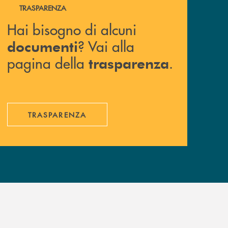
Hai bisogno di alcuni documenti ? Vai alla pagina della 
TRASPARENZA
Hai bisogno di alcuni
? Vai alla
documenti
pagina della
.
trasparenza
TRASPARENZA