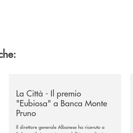
che:
ne-banca-monte-pruno-tra-i-vincitori-del-premio-nazionale
/rassegna-stampa-archivio-storico/la-citta-il-premio
/
La Città - Il premio
"Eubiosa" a Banca Monte
Pruno
Il direttore generale Albanese ha ricevuto a