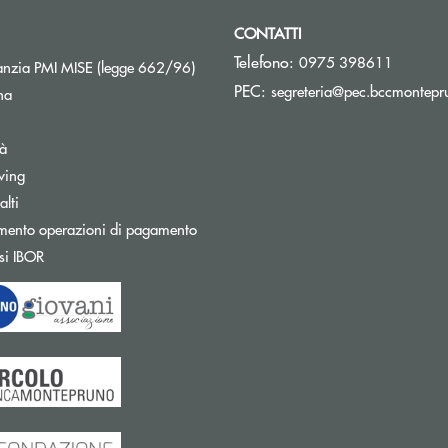
CONTATTI
Telefono:
0975 398611
Apre una nuova finestra
nzia PMI MISE (legge 662/96)
PEC:
segreteria@pec.bccmontepru
na
tà
wing
Apre una nuova finestra
lti
mento operazioni di pagamento
Apre una nuova finestra
si IBOR