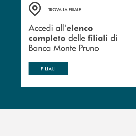
Accedi all' elenco completo&nbsp; delle&nbsp;
TROVA LA FILIALE
Accedi all'
elenco
delle
di
completo
filiali
Banca Monte Pruno
FILIALI