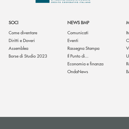
SOCI
NEWS BMP
M
Come diventare
Comunicati
I
Diritti e Doveri
Eventi
O
Assemblea
Rassegna Stampa
V
Borse di Studio 2023
Il Punto di...
U
Economia e finanza
R
OndaNews
B