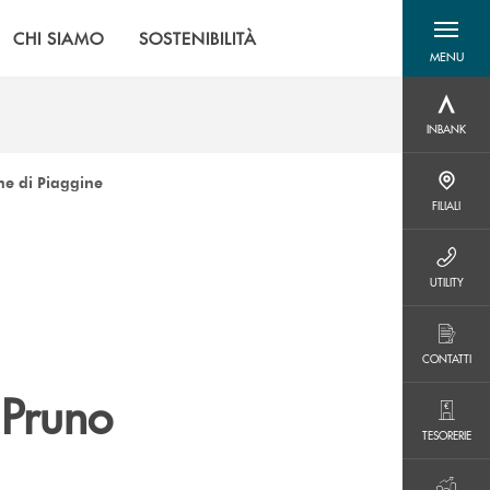
CHI SIAMO
SOSTENIBILITÀ
MENU
menu destra
INBANK
INBANK
e di Piaggine
FILIALI
FILIALI
UTILITY
UTILITY
CONTATTI
CONTATTI
 Pruno
TESORERIE
TESORERIE