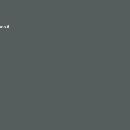
(si apre l’app di posta elettronica)
no.it