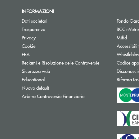
INFORMAZIONI
Dati societari
Fondo Gara
Trasparenza
BCCInVetri
Privacy
Mifid
Cookie
Accessibili
FEA
Whistleblo
Reclami e Risoluzione delle Controversie
Codice appa
Sicurezza web
Disconosci
Educational
Riforma tas
Nuovo default
Apre una nuova finestra
Arbitro Controversie Finanziarie