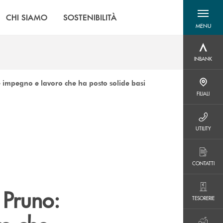
CHI SIAMO
SOSTENIBILITÀ
MENU
menu destra
INBANK
INBANK
impegno e lavoro che ha posto solide basi
FILIALI
FILIALI
UTILITY
UTILITY
CONTATTI
CONTATTI
 Pruno:
TESORERIE
TESORERIE