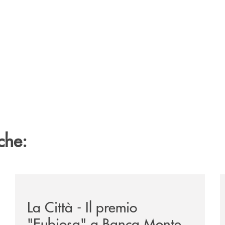
che:
ne-banca-monte-pruno-tra-i-vincitori-del-premio-nazionale
/rassegna-stampa-archivio-storico/la-citta-il-premio
/
La Città - Il premio
"Eubiosa" a Banca Monte