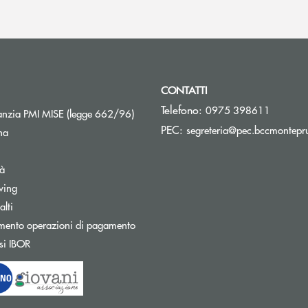
CONTATTI
Telefono:
0975 398611
Apre una nuova finestra
nzia PMI MISE (legge 662/96)
PEC:
segreteria@pec.bccmontepru
na
tà
wing
Apre una nuova finestra
lti
mento operazioni di pagamento
Apre una nuova finestra
si IBOR