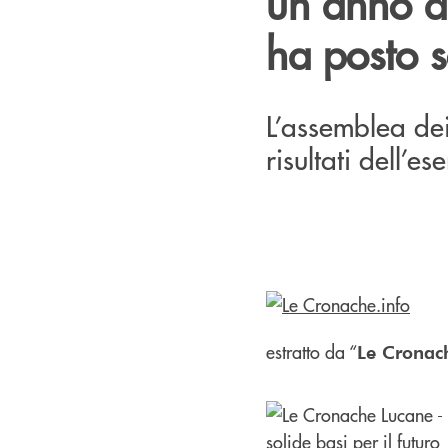
un anno d
ha posto s
L’assemblea dei 
risultati dell’e
estratto da “
Le Cronac