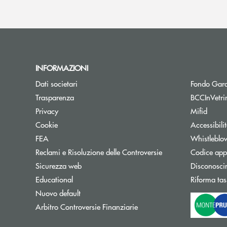
INFORMAZIONI
Dati societari
Fondo Gara
Trasparenza
BCCInVetri
Privacy
Mifid
Cookie
Accessibili
FEA
Whistleblo
Reclami e Risoluzione delle Controversie
Codice appa
Sicurezza web
Disconosci
Educational
Riforma tas
Nuovo default
Apre una nuova finestra
Arbitro Controversie Finanziarie