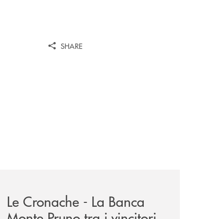
SHARE
-eubiosa-ant/
-eubiosa-a-banca-monte-pruno/
rassegna-stampa-archivio-storico/le-cronache-la-banca-mont
Le Cronache - La Banca
Monte Pruno tra i vincitori