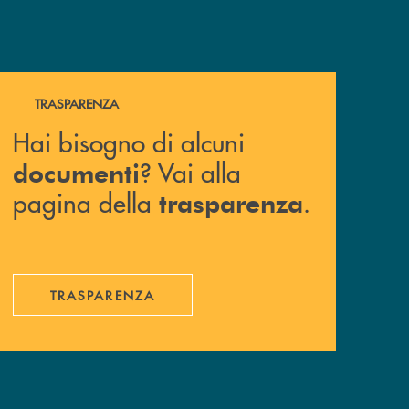
Hai bisogno di alcuni documenti ? Vai alla pagina della 
TRASPARENZA
Hai bisogno di alcuni
? Vai alla
documenti
pagina della
.
trasparenza
TRASPARENZA