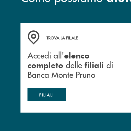
Accedi all' elenco completo&nbsp; delle&nbsp;
TROVA LA FILIALE
Accedi all'
elenco
delle
di
completo
filiali
Banca Monte Pruno
FILIALI