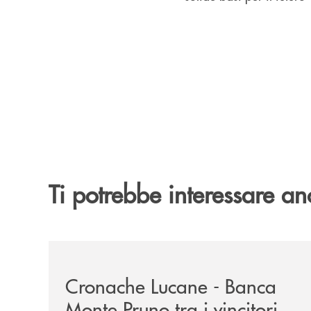
Ti potrebbe interessare an
/rassegna-stampa-archivio-storico/cronache-luca
Cronache Lucane - Banca
Monte Pruno tra i vincitori