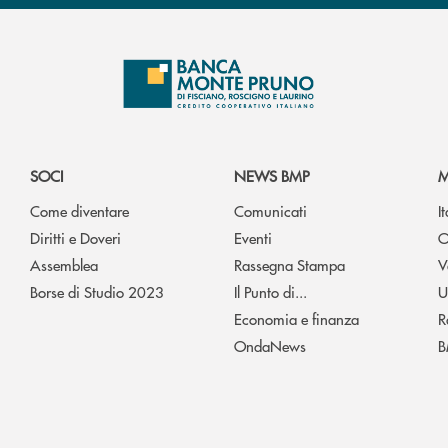
SOCI
NEWS BMP
M
Come diventare
Comunicati
I
Diritti e Doveri
Eventi
O
Assemblea
Rassegna Stampa
V
Borse di Studio 2023
Il Punto di...
U
Economia e finanza
R
OndaNews
B