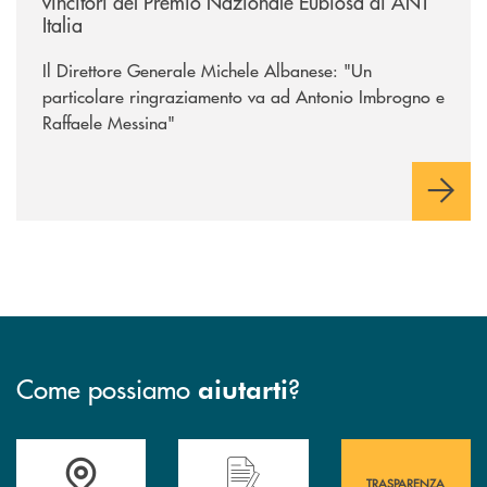
vincitori del Premio Nazionale Eubiosa di ANT
Italia
Il Direttore Generale Michele Albanese: "Un
particolare ringraziamento va ad Antonio Imbrogno e
Raffaele Messina"
Come possiamo
?
aiutarti
Accedi all' elenco completo&nbsp; delle&nbsp; filiali&nbsp; di Banca 
Hai bisogno di assistenza immediata? Contatta
Hai bisogno di alcuni
TRASPARENZA