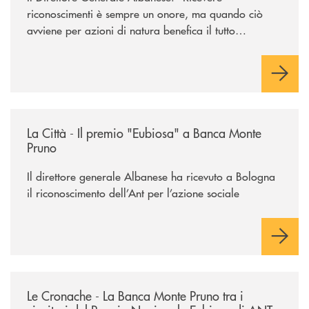
riconoscimenti è sempre un onore, ma quando ciò
avviene per azioni di natura benefica il tutto
acquisisce un valore speciale"
/rassegna-stampa-archivio-storico/la-citta-il-premio-eubiosa-a-banca
La Città - Il premio "Eubiosa" a Banca Monte
Pruno
Il direttore generale Albanese ha ricevuto a Bologna
il riconoscimento dell’Ant per l’azione sociale
/rassegna-stampa-archivio-storico/le-cronache-la-banca-monte-pruno-tra
Le Cronache - La Banca Monte Pruno tra i