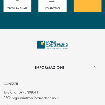
TROVA LA FILIALE
CONTATTACI
INFORMAZIONI
CONTATTI
Telefono:
0975 398611
(si apre l’app di posta elettro
PEC:
segreteria@pec.bccmontepruno.it