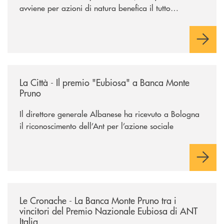
avviene per azioni di natura benefica il tutto
acquisisce un valore speciale"
/rassegna-stampa-archivio-storico/la-citta-il-premio-eubiosa-a-banca
La Città - Il premio "Eubiosa" a Banca Monte
Pruno
Il direttore generale Albanese ha ricevuto a Bologna
il riconoscimento dell’Ant per l’azione sociale
/rassegna-stampa-archivio-storico/le-cronache-la-banca-monte-pruno-tra
Le Cronache - La Banca Monte Pruno tra i
vincitori del Premio Nazionale Eubiosa di ANT
Italia