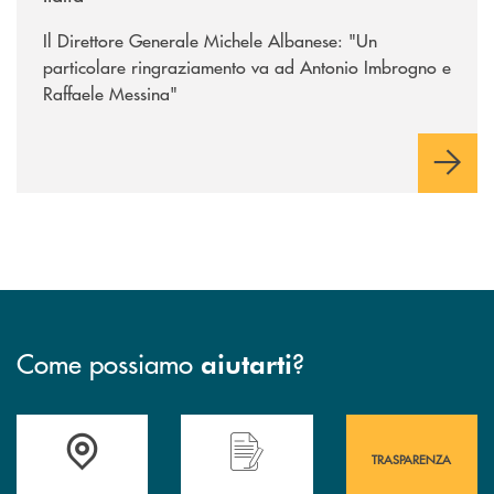
Il Direttore Generale Michele Albanese: "Un
particolare ringraziamento va ad Antonio Imbrogno e
Raffaele Messina"
Come possiamo
?
aiutarti
Accedi all' elenco completo&nbsp; delle&nbsp; filiali&nbsp; di Banca 
Hai bisogno di assistenza immediata? Contatta
Hai bisogno di alcuni
TRASPARENZA