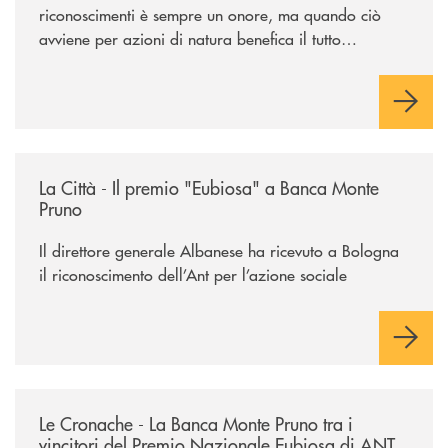
riconoscimenti è sempre un onore, ma quando ciò
avviene per azioni di natura benefica il tutto
acquisisce un valore speciale"
/rassegna-stampa-archivio-storico/la-citta-il-premio-eubiosa-a-banca
La Città - Il premio "Eubiosa" a Banca Monte
Pruno
Il direttore generale Albanese ha ricevuto a Bologna
il riconoscimento dell’Ant per l’azione sociale
/rassegna-stampa-archivio-storico/le-cronache-la-banca-monte-pruno-tra
Le Cronache - La Banca Monte Pruno tra i
vincitori del Premio Nazionale Eubiosa di ANT