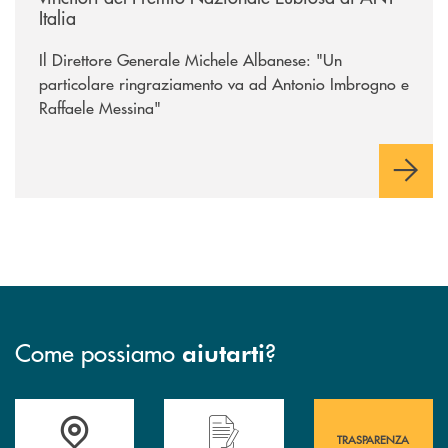
Italia
Il Direttore Generale Michele Albanese: "Un
particolare ringraziamento va ad Antonio Imbrogno e
Raffaele Messina"
Come possiamo
?
aiutarti
Accedi all' elenco completo&nbsp; delle&nbsp; filiali&nbsp; di Banca 
Hai bisogno di assistenza immediata? Contatta
Hai bisogno di alcuni
TRASPARENZA