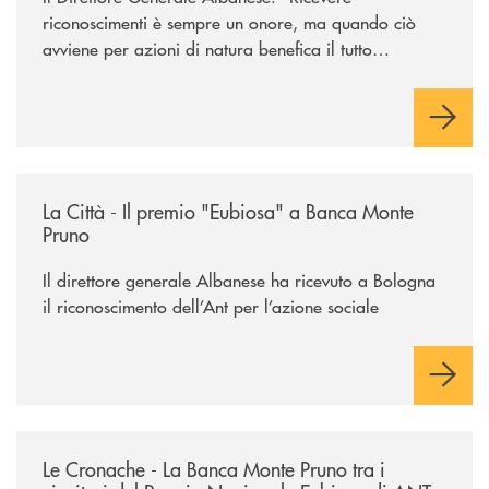
riconoscimenti è sempre un onore, ma quando ciò
avviene per azioni di natura benefica il tutto
acquisisce un valore speciale"
/rassegna-stampa-archivio-storico/la-citta-il-premio-eubiosa-a-banca
La Città - Il premio "Eubiosa" a Banca Monte
Pruno
Il direttore generale Albanese ha ricevuto a Bologna
il riconoscimento dell’Ant per l’azione sociale
/rassegna-stampa-archivio-storico/le-cronache-la-banca-monte-pruno-tra
Le Cronache - La Banca Monte Pruno tra i