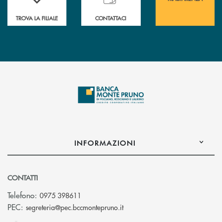
TROVA LA FILIALE
CONTATTACI
INFORMAZIONI
CONTATTI
Telefono:
0975 398611
(si apre l’app di posta elettro
PEC:
segreteria@pec.bccmontepruno.it