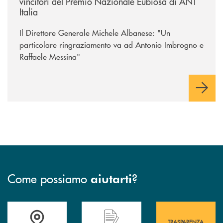
vincitori del Premio Nazionale Eubiosa di ANT
Italia
Il Direttore Generale Michele Albanese: "Un
particolare ringraziamento va ad Antonio Imbrogno e
Raffaele Messina"
Come possiamo
?
aiutarti
Accedi all' elenco completo&nbsp; delle&nbsp; filiali&nbsp; di Banca 
Hai bisogno di assistenza immediata? Contatta
Hai bisogno di alcuni
TRASPARENZA