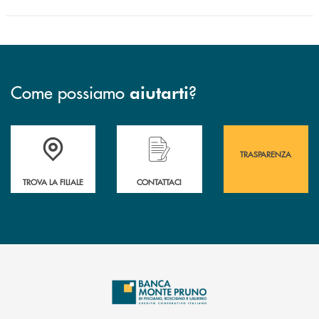
Come possiamo
?
aiutarti
Accedi all' elenco completo&nbsp; delle&nbsp; filiali&nbsp; di Banca 
Hai bisogno di assistenza immediata? Contatta
Hai bisogno di alcuni
TRASPARENZA
TROVA LA FILIALE
CONTATTACI