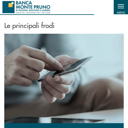
Salta al contenuto principale
MENU
Le principali frodi