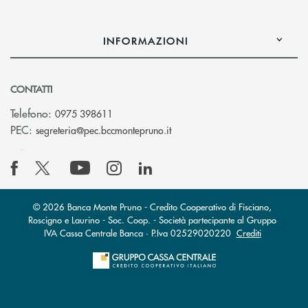
INFORMAZIONI
CONTATTI
Telefono:
0975 398611
(si apre l’app di posta elettro
PEC:
segreteria@pec.bccmontepruno.it
© 2026 Banca Monte Pruno - Credito Cooperativo di Fisciano,
Roscigno e Laurino - Soc. Coop. - Società partecipante al Gruppo
IVA Cassa Centrale Banca · P.Iva 02529020220
Crediti