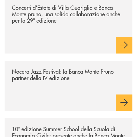
Concerti d'Estate di Villa Guariglia e Banca
Monte pruno, una solida collaborazione anche
per la 29ª edizione
/comunicati/nocera-jazz-festival-la-banca-monte-pruno-partner-della-i
Nocera Jazz Festival: la Banca Monte Pruno
partner della IV edizione
/comunicati/10ª-edizione-summer-school-della-scuola-di-economia-civ
10ª edizione Summer School della Scuola di
Economia Civile: presente anche la Banca Monte