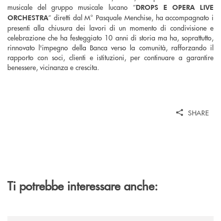
musicale del gruppo musicale lucano “
DROPS E OPERA LIVE
” diretti dal M° Pasquale Menchise, ha accompagnato i
ORCHESTRA
presenti alla chiusura dei lavori di un momento di condivisione e
celebrazione che ha festeggiato 10 anni di storia ma ha, soprattutto,
rinnovato l'impegno della Banca verso la comunità, rafforzando il
rapporto con soci, clienti e istituzioni, per continuare a garantire
benessere, vicinanza e crescita.
SHARE
Ti potrebbe interessare anche:
/comunicati/concerti-destate-di-villa-guariglia-e-banca-monte-pruno-u