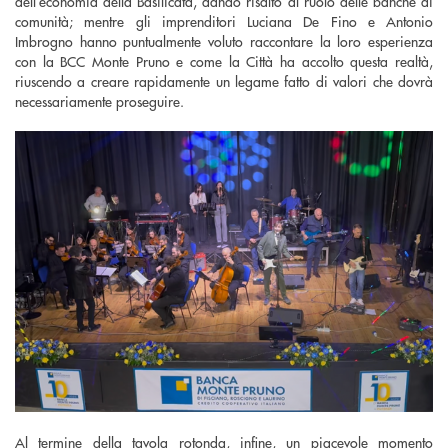
dell’economia della Basilicata, dando risalto al ruolo delle banche di
comunità; mentre gli imprenditori Luciana De Fino e Antonio
Imbrogno hanno puntualmente voluto raccontare la loro esperienza
con la BCC Monte Pruno e come la Città ha accolto questa realtà,
riuscendo a creare rapidamente un legame fatto di valori che dovrà
necessariamente proseguire.
Al termine della tavola rotonda, infine, un piacevole momento