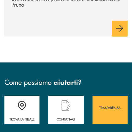
Pruno
Come possiamo
?
aiutarti
Accedi all' elenco completo&nbsp; delle&nbsp; filiali&nbsp; di Banca 
Hai bisogno di assistenza immediata? Contatta
Hai bisogno di alcuni
TRASPARENZA
TROVA LA FILIALE
CONTATTACI