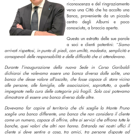
riconoscenza e del ringraziamento
verso una Città che ha accolto una
Banca, proveniente da un piccolo
centro degli Alburni e poco
conosciuta, a braccia aperta.
Questo un estratto delle sue parole
a soci e clienti potentini: “
Siamo
arrivati rispettosi, in punta di piedi, con umiltà, modestia, semplicità e
consapevoli delle responsabilità e delle difficoltà che ci attendevano.
Durante l’inaugurazione della nuova Sede in Corso Garibaldi
dichiarai che volevamo essere una banca diversa dalle solite, una
banca che desse valore all’ascolto, che fosse capace di stare vicina
alle persone, alle famiglie, alle associazioni, soprattutto, a quelle
impegnate nella cura delle categorie più fragili. Solo così potevamo
dimostrare di essere una banca diversa dalle altre.
Dovevamo far capire al territorio che chi sceglie la Monte Pruno
sceglie una banca differente, una banca che non considera il cliente
come un numero, capace di offrire, oltre ai servizi che offrono tutte le
banche, quei valori che altri non hanno. Entrando nei nostri uffici il
cliente si deve sentire a casa, tra amici, tra persone disposte ad