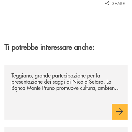
SHARE
Ti potrebbe interessare anche:
/comunicati/teggiano-grande-partecipazione-per-la-presentazione-dei-
Teggiano, grande partecipazione per la
presentazione dei saggi di Nicola Setaro. La
Banca Monte Pruno promuove cultura, ambiente
e futuro
/comunicati/a-piaggine-il-pensiero-di-aldo-moro-parla-alle-nuove-gene