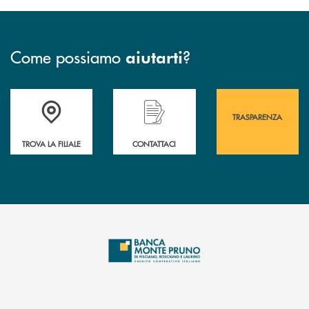
Come possiamo
?
aiutarti
Accedi all' elenco completo&nbsp; delle&nbsp; filiali&nbsp; di Banca 
Hai bisogno di assistenza immediata? Contatta
Hai bisogno di alcuni
TRASPARENZA
TROVA LA FILIALE
CONTATTACI