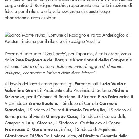
borgo antico di Roscigno Vecchia, rappresenta una forte iniezione di
fiducia per il rilancio e la valorizzazione di questo luogo
abbandonato ricco di storia.
L’evento di iera sera “
Càs Carute
”, per l’appunto, è stato organizzato
dalla
Rete Regionale dei Borghi abbandonati
della Campania
sul tema “
Storia al servizio della comunità di oggi e di domani.
Sviluppo, economia e Turismo delle Aree Interne
”.
Al tavolo dei lavori erano presenti gli Eurodeputati
e
Lucia Vuolo
, il Presidente della Provincia di Salerno
Valentino Grant
Michele
, per il Comune di Roscigno, il Sindaco
ed il
Strianese
Pino Palmieri
Vicesindaco
il Sindaco di Centola
Bruno Ruotolo,
Carmelo
, il Sindaco di Taurasi
, il Sindaco di
Stanziola
Antonio Tranfaglia
Romagnano al Monte
il Sindaco di Conza della
Giuseppe Caso,
Campania
il Sindaco di Castelnuovo di Conza
Luigi Ciccone,
ed, infine, il Sindaco di Aquilonia
Francesco Di Geronimo
Tra i relatori oltre, al Direttore Generale della
Gianfranco Di Vito.