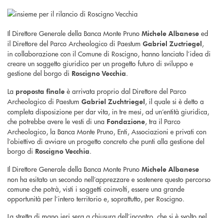
Il Direttore Generale della Banca Monte Pruno
ed
Michele Albanese
il Direttore del Parco Archeologico di Paestum
,
Gabriel Zuctriegel
in collaborazione con il Comune di Roscigno, hanno lanciato l’idea di
creare un soggetto giuridico per un progetto futuro di sviluppo e
gestione del borgo di
.
Roscigno Vecchia
La
è arrivata proprio dal Direttore del Parco
proposta finale
Archeologico di Paestum
, il quale si è detto a
Gabriel Zuchtriegel
completa disposizione per dar vita, in tre mesi, ad un’entità giuridica,
che potrebbe avere le vesti di una
, tra il Parco
Fondazione
Archeologico, la Banca Monte Pruno, Enti, Associazioni e privati con
l’obiettivo di avviare un progetto concreto che punti alla gestione del
borgo di
.
Roscigno Vecchia
Il Direttore Generale della Banca Monte Pruno
Michele Albanese
non ha esitato un secondo nell’apprezzare e sostenere questo percorso
comune che potrà, visti i soggetti coinvolti, essere una grande
opportunità per l’intero territorio e, soprattutto, per Roscigno.
La stretta di mano ieri sera a chiusura dell’incontro, che si è svolto nel