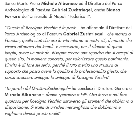
Banca Monte Pruno
ed il Direttore del Parco
Michele Albanese
Archeologico di Paestum
anche
Gabriel Zuchtriegel,
Bianca
dell’Università di Napoli “Federico II”.
Ferrara
“
Questa di Roscigno Vecchia è la parte
– ha affermato il Direttore del
Parco Archeologico di Paestum
-
che manca a
Gabriel Zuchtriegel
Paestum, quella cioè che era la vita intorno ai nostri siti, il mondo che
viveva all’epoca dei templi. È necessario, per il rilancio di questi
luoghi, avere un metodo. Bisogna creare una squadra che si occupi di
questo sito, in maniera concreta, per valorizzare questo patrimonio.
L’invito è di fare sul serio, perché il tutto merita una struttura di
supporto che possa avere la qualità e la professionalità giusta, che
possa sostenere sviluppo lo sviluppo di Roscigno Vecchia
”.
“
Le parole del Direttore
Zuchtriegel
– ha concluso il Direttore Generale
–
danno speranza a tutti. Ora tocca a noi fare
Michele Albanese
qualcosa per Roscigno Vecchia attraverso gli strumenti che abbiamo a
disposizione. Si tratta di un’idea meravigliosa che dobbiamo e
vogliamo diventi presto realtà
”.