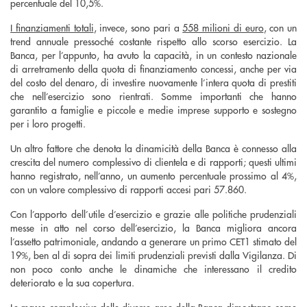
percentuale del 10,5%.
I finanziamenti totali
, invece, sono pari a
558 milioni di euro
, con un
trend annuale pressoché costante rispetto allo scorso esercizio. La
Banca, per l’appunto, ha avuto la capacità, in un contesto nazionale
di arretramento della quota di finanziamento concessi, anche per via
del costo del denaro, di investire nuovamente l’intera quota di prestiti
che nell’esercizio sono rientrati. Somme importanti che hanno
garantito a famiglie e piccole e medie imprese supporto e sostegno
per i loro progetti.
Un altro fattore che denota la dinamicità della Banca è connesso alla
crescita del numero complessivo di clientela e di rapporti; questi ultimi
hanno registrato, nell’anno, un aumento percentuale prossimo al 4%,
con un valore complessivo di rapporti accesi pari 57.860.
Con l’apporto dell’utile d’esercizio e grazie alle politiche prudenziali
messe in atto nel corso dell’esercizio, la Banca migliora ancora
l’assetto patrimoniale, andando a generare un primo CET1 stimato del
19%, ben al di sopra dei limiti prudenziali previsti dalla Vigilanza. Di
non poco conto anche le dinamiche che interessano il credito
deteriorato e la sua copertura.
Le masse complessive delle diverse aree della Banca dimostrano come