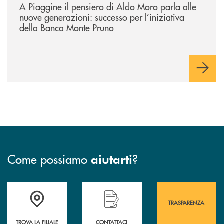
A Piaggine il pensiero di Aldo Moro parla alle
nuove generazioni: successo per l’iniziativa
della Banca Monte Pruno
Come possiamo
?
aiutarti
Accedi all' elenco completo&nbsp; delle&nbsp; filiali&nbsp; di Banca 
Hai bisogno di assistenza immediata? Contatta
Hai bisogno di alcuni
TRASPARENZA
TROVA LA FILIALE
CONTATTACI