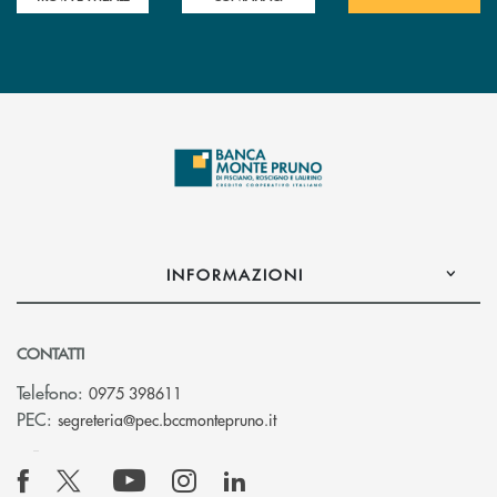
INFORMAZIONI
CONTATTI
Telefono:
0975 398611
(si apre l’app di posta elettro
PEC:
segreteria@pec.bccmontepruno.it