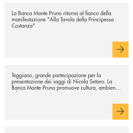
/comunicati/la-banca-monte-pruno-ritorna-al-fianco-della-manifestazion
La Banca Monte Pruno ritorna al fianco della
manifestazione "Alla Tavola della Principessa
Costanza"
/comunicati/teggiano-grande-partecipazione-per-la-presentazione-dei-
Teggiano, grande partecipazione per la
presentazione dei saggi di Nicola Setaro. La
Banca Monte Pruno promuove cultura, ambiente
e futuro
/comunicati/a-piaggine-il-pensiero-di-aldo-moro-parla-alle-nuove-gene