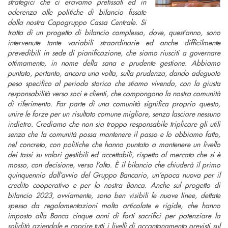
strategici che ci eravamo prefissati ed in
aderenza alle politiche di bilancio fissate
dalla nostra Capogruppo Cassa Centrale. Si
tratta di un progetto di bilancio complesso, dove, quest’anno, sono
intervenute tante variabili straordinarie ed anche difficilmente
prevedibili in sede di pianificazione, che siamo riusciti a governare
ottimamente, in nome della sana e prudente gestione. Abbiamo
puntato, pertanto, ancora una volta, sulla prudenza, dando adeguato
peso specifico al periodo storico che stiamo vivendo, con la giusta
responsabilità verso soci e clienti, che compongono la nostra comunità
di riferimento. Far parte di una comunità significa proprio questo,
unire le forze per un risultato comune migliore, senza lasciare nessuno
indietro. Crediamo che non sia troppo responsabile triplicare gli utili
senza che la comunità possa mantenere il passo e lo abbiamo fatto,
nel concreto, con politiche che hanno puntato a mantenere un livello
dei tassi su valori gestibili ed accettabili, rispetto al mercato che si è
mosso, con decisione, verso l’alto. È il bilancio che chiuderà il primo
quinquennio dall’avvio del Gruppo Bancario, un’epoca nuova per il
credito cooperativo e per la nostra Banca. Anche sul progetto di
bilancio 2023, ovviamente, sono ben visibili le nuove linee, dettate
spesso da regolamentazioni molto articolate e rigide, che hanno
imposto alla Banca cinque anni di forti sacrifici per potenziare la
solidità aziendale e coprire tutti i livelli di accantonamento previsti sul