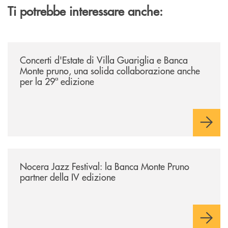
Ti potrebbe interessare anche:
/comunicati/concerti-destate-di-villa-guariglia-e-banca-monte-pruno-u
Concerti d'Estate di Villa Guariglia e Banca
Monte pruno, una solida collaborazione anche
per la 29ª edizione
/comunicati/nocera-jazz-festival-la-banca-monte-pruno-partner-della-i
Nocera Jazz Festival: la Banca Monte Pruno
partner della IV edizione