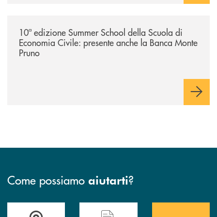
/comunicati/10ª-edizione-summer-school-della-scuola-di-economia-civ
10ª edizione Summer School della Scuola di
Economia Civile: presente anche la Banca Monte
Pruno
Come possiamo
?
aiutarti
Accedi all' elenco completo&nbsp; delle&nbsp; filiali&nbsp; di Banca 
Hai bisogno di assistenza immediata? Contatta
Hai bisogno di alcuni