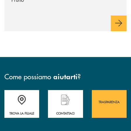
Come possiamo
?
aiutarti
Accedi all' elenco completo&nbsp; delle&nbsp; filiali&nbsp; di Banca 
Hai bisogno di assistenza immediata? Contatta
Hai bisogno di alcuni
TRASPARENZA
TROVA LA FILIALE
CONTATTACI