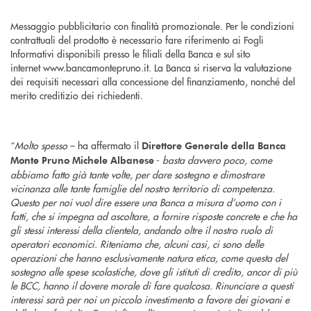
Messaggio pubblicitario con finalità promozionale. Per le condizioni
contrattuali del prodotto è necessario fare riferimento ai Fogli
Informativi disponibili presso le filiali della Banca e sul sito
internet
www.bancamontepruno.it. La Banca si riserva la valutazione
dei requisiti necessari alla concessione del finanziamento, nonché del
merito creditizio dei richiedenti.
“
Molto spesso
– ha affermato il
Direttore Generale della Banca
-
basta davvero poco, come
Monte Pruno Michele Albanese
abbiamo fatto già tante volte, per dare sostegno e dimostrare
vicinanza alle tante famiglie del nostro territorio di competenza.
Questo per noi vuol dire essere una Banca a misura d’uomo con i
fatti, che si impegna ad ascoltare, a fornire risposte concrete e che ha
gli stessi interessi della clientela, andando oltre il nostro ruolo di
operatori economici. Riteniamo che, alcuni casi, ci sono delle
operazioni che hanno esclusivamente natura etica, come questa del
sostegno alle spese scolastiche, dove gli istituti di credito, ancor di più
le BCC, hanno il dovere morale di fare qualcosa. Rinunciare a questi
interessi sarà per noi un piccolo investimento a favore dei giovani e