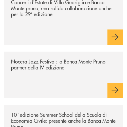
Concerti d'Estate di Villa Guariglia e Banca
Monte pruno, una solida collaborazione anche
per la 29ª edizione
/comunicati/nocera-jazz-festival-la-banca-monte-pruno-partner-della-i
Nocera Jazz Festival: la Banca Monte Pruno
partner della IV edizione
/comunicati/10ª-edizione-summer-school-della-scuola-di-economia-civ
10ª edizione Summer School della Scuola di
Economia Civile: presente anche la Banca Monte
Pruno