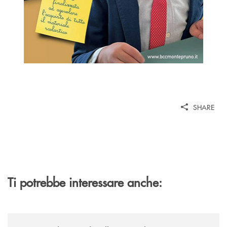
SHARE
Ti potrebbe interessare anche:
/comunicati/concerti-destate-di-villa-guariglia-e-banca-monte-pruno-u