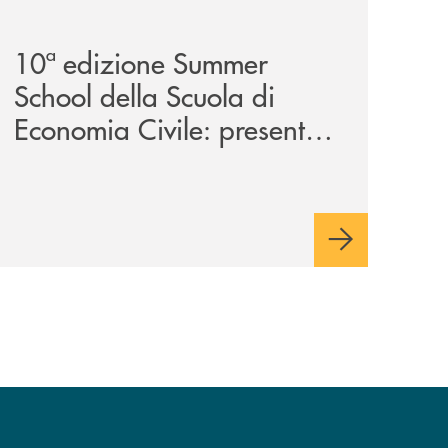
a-29ª-edizione/
-partner-della-iv-edizione/
comunicati/10ª-edizione-summer-school-della-scuola-di-e
10ª edizione Summer
School della Scuola di
Economia Civile: presente
anche la Banca Monte
Pruno