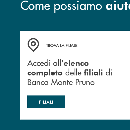
Come possiamo
aiut
Accedi all' elenco completo&nbsp; delle&nbsp;
TROVA LA FILIALE
Accedi all'
elenco
delle
di
completo
filiali
Banca Monte Pruno
FILIALI