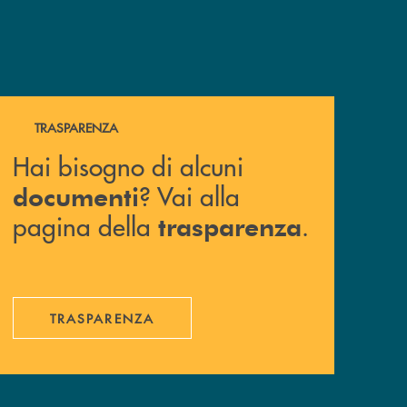
Hai bisogno di alcuni documenti ? Vai alla pagina della 
TRASPARENZA
Hai bisogno di alcuni
? Vai alla
documenti
pagina della
.
trasparenza
TRASPARENZA