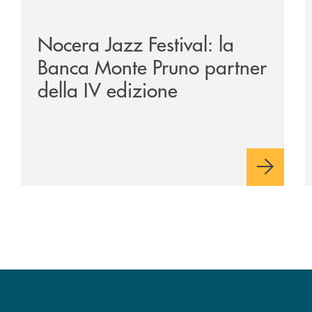
e-banca-monte-pruno-una-solida-collaborazione-anche-per-l
/comunicati/nocera-jazz-festival-la-banca-monte-pruno
/
Nocera Jazz Festival: la
Banca Monte Pruno partner
della IV edizione