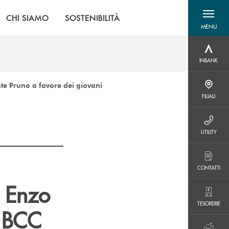
CHI SIAMO
SOSTENIBILITÀ
MENU
menu destra
INBANK
INBANK
nte Pruno a favore dei giovani
FILIALI
FILIALI
UTILITY
UTILITY
CONTATTI
CONTATTI
i Enzo
TESORERIE
TESORERIE
a BCC