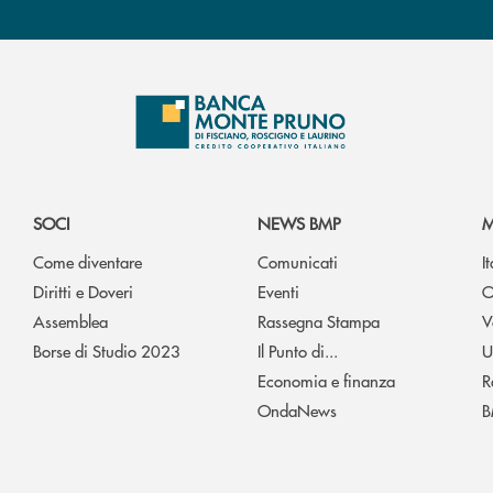
SOCI
NEWS BMP
M
Come diventare
Comunicati
I
Diritti e Doveri
Eventi
O
Assemblea
Rassegna Stampa
V
Borse di Studio 2023
Il Punto di...
U
Economia e finanza
R
OndaNews
B