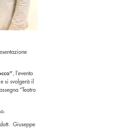
resentazione
, l’evento
occo”
e si svolgerà il
rassegna “Teatro
so.
 dott. Giuseppe