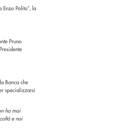
Enzo Polito”, la
onte Pruno
Presidente
lla Banca che
er specializzarsi
non ha mai
coltà e noi