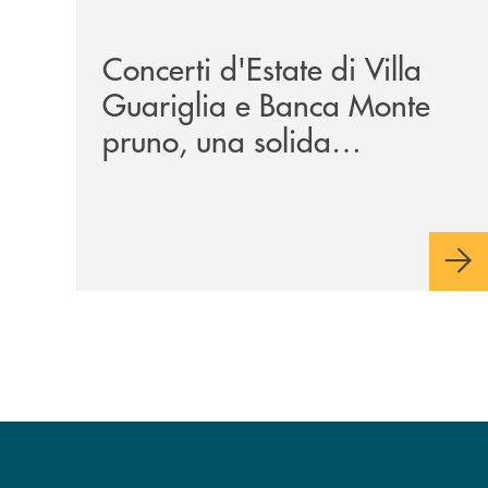
/comunicati/concerti-destate-di-villa-guariglia-
Concerti d'Estate di Villa
Guariglia e Banca Monte
pruno, una solida
collaborazione anche per
la 29ª edizione