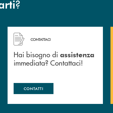
?
arti
 filiali&nbsp; di Banca Monte Pruno
Hai bisogno di assistenza immediata? Contattaci!
CONTATTACI
Hai bisogno di
assistenza
immediata? Contattaci!
CONTATTI