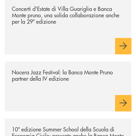
/comunicati/concerti-destate-di-villa-guariglia-e-banca-monte-pruno-u
Concerti d'Estate di Villa Guariglia e Banca
Monte pruno, una solida collaborazione anche
per la 29ª edizione
/comunicati/nocera-jazz-festival-la-banca-monte-pruno-partner-della-i
Nocera Jazz Festival: la Banca Monte Pruno
partner della IV edizione
/comunicati/10ª-edizione-summer-school-della-scuola-di-economia-civ
10ª edizione Summer School della Scuola di
Economia Civile: presente anche la Banca Monte