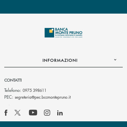
INFORMAZIONI
CONTATTI
Telefono:
0975 398611
(si apre l’app di posta elettro
PEC:
segreteria@pec.bccmontepruno.it