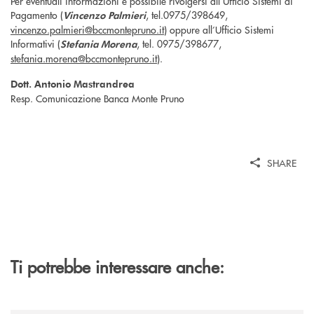
Per eventuali informazioni è possibile rivolgersi all’Ufficio Sistemi di
Pagamento (
, tel.0975/398649,
Vincenzo Palmieri
vincenzo.palmieri@bccmontepruno.it
) oppure all’Ufficio Sistemi
Informativi (
, tel. 0975/398677,
Stefania Morena
stefania.morena@bccmontepruno.it
).
Dott. Antonio Mastrandrea
Resp. Comunicazione Banca Monte Pruno
SHARE
Ti potrebbe interessare anche: