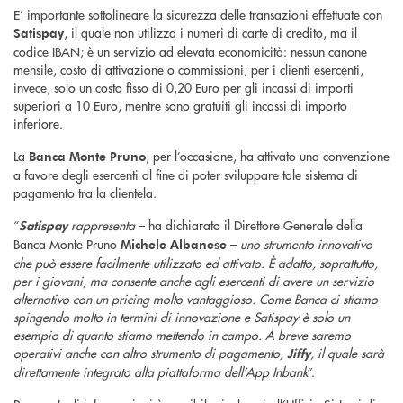
E’ importante sottolineare la sicurezza delle transazioni effettuate con
, il quale non utilizza i numeri di carte di credito, ma il
Satispay
codice IBAN; è un servizio ad elevata economicità: nessun canone
mensile, costo di attivazione o commissioni; per i clienti esercenti,
invece, solo un costo fisso di 0,20 Euro per gli incassi di importi
superiori a 10 Euro, mentre sono gratuiti gli incassi di importo
inferiore.
La
, per l’occasione, ha attivato una convenzione
Banca Monte Pruno
a favore degli esercenti al fine di poter sviluppare tale sistema di
pagamento tra la clientela.
“
rappresenta
– ha dichiarato il Direttore Generale della
Satispay
Banca Monte Pruno
–
uno strumento innovativo
Michele Albanese
che può essere facilmente utilizzato ed attivato. È adatto, soprattutto,
per i giovani, ma consente anche agli esercenti di avere un servizio
alternativo con un pricing molto vantaggioso. Come Banca ci stiamo
spingendo molto in termini di innovazione e Satispay è solo un
esempio di quanto stiamo mettendo in campo. A breve saremo
operativi anche con altro strumento di pagamento,
, il quale sarà
Jiffy
direttamente integrato alla piattaforma dell’App Inbank
”.