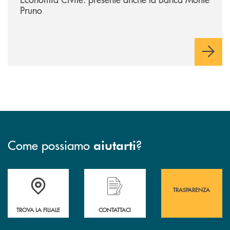
Pruno
Come possiamo
?
aiutarti
Accedi all' elenco completo&nbsp; delle&nbsp; filiali&nbsp; di Banca 
Hai bisogno di assistenza immediata? Contatta
Hai bisogno di alcuni
TRASPARENZA
TROVA LA FILIALE
CONTATTACI