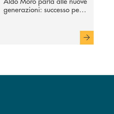
Aldo Moro parla alle nuove
generazioni: successo per
l’iniziativa della Banca
Monte Pruno