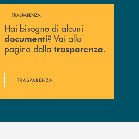
Hai bisogno di alcuni documenti ? Vai alla pagina della 
TRASPARENZA
Hai bisogno di alcuni
? Vai alla
documenti
pagina della
.
trasparenza
TRASPARENZA