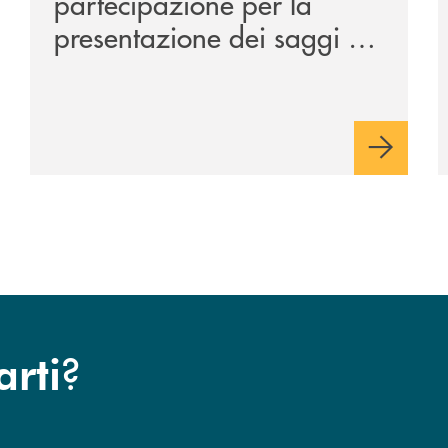
partecipazione per la
presentazione dei saggi di
Nicola Setaro. La Banca
Monte Pruno promuove
cultura, ambiente e futuro
?
arti