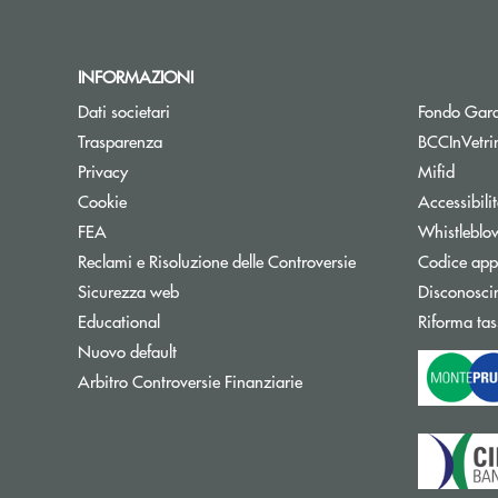
INFORMAZIONI
Dati societari
Fondo Gara
Trasparenza
BCCInVetri
Privacy
Mifid
Cookie
Accessibili
FEA
Whistleblo
Reclami e Risoluzione delle Controversie
Codice appa
Sicurezza web
Disconosci
Educational
Riforma tas
Nuovo default
Apre una nuova finestra
Arbitro Controversie Finanziarie