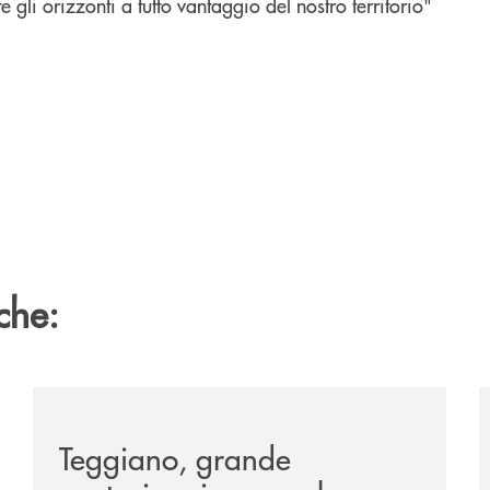
li orizzonti a tutto vantaggio del nostro territorio"
che:
co-della-manifestazione-alla-tavola-della-principessa-cos
/comunicati/teggiano-grande-partecipazione-per-la-pr
/
Teggiano, grande