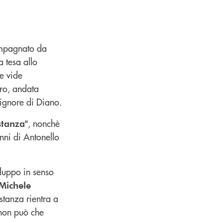
compagnato da
a tesa allo
e vide
tro, andata
ignore di Diano.
, nonchè
stanza"
nni di Antonello
iluppo in senso
 Michele
stanza rientra a
o non può che