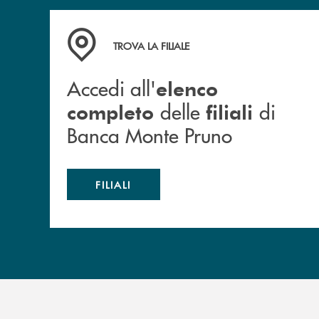
Accedi all' elenco completo&nbsp; delle&nbsp;
TROVA LA FILIALE
Accedi all'
elenco
delle
di
completo
filiali
Banca Monte Pruno
FILIALI