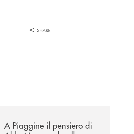
SHARE
tanza/
esentazione-dei-saggi-di-nicola-setaro-la-banca-monte-pr
comunicati/a-piaggine-il-pensiero-di-aldo-moro-parla-alle
A Piaggine il pensiero di