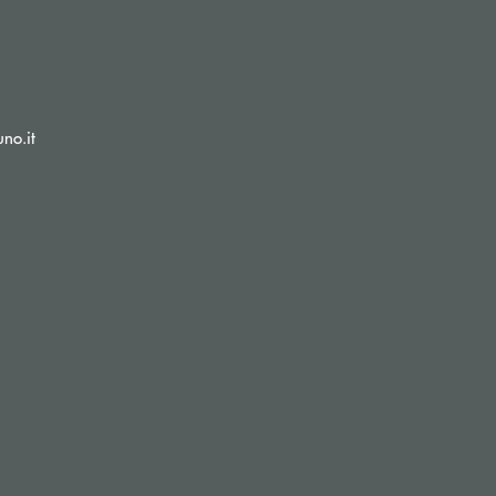
(si apre l’app di posta elettronica)
no.it