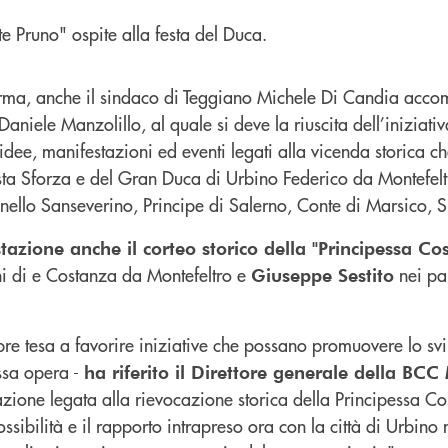
a firma, anche il sindaco di Teggiano Michele Di Candia ac
 Daniele Manzolillo, al quale si deve la riuscita dell’iniziativ
dee, manifestazioni ed eventi legati alla vicenda storica ch
tista Sforza e del Gran Duca di Urbino Federico da Montefel
ello Sanseverino, Principe di Salerno, Conte di Marsico, S
tazione anche il corteo storico della "Principessa Co
i di e Costanza da Montefeltro e
nei pa
Giuseppe Sestito
re tesa a favorire iniziative che possano promuovere lo sv
essa opera -
ha riferito il Direttore generale della BCC
azione legata alla rievocazione storica della Principessa Co
ossibilità e il rapporto intrapreso ora con la città di Urbin