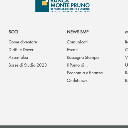
SOCI
NEWS BMP
M
Come diventare
Comunicati
I
Diritti e Doveri
Eventi
O
Assemblea
Rassegna Stampa
V
Borse di Studio 2023
Il Punto di...
U
Economia e finanza
R
OndaNews
B