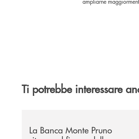
ampliarne maggiormente g
Ti potrebbe interessare an
/comunicati/la-banca-monte-pruno-ritorna-al-fian
La Banca Monte Pruno