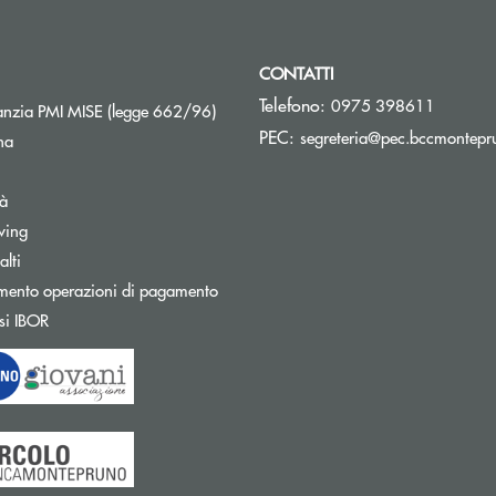
CONTATTI
Telefono:
0975 398611
Apre una nuova finestra
nzia PMI MISE (legge 662/96)
PEC:
segreteria@pec.bccmontepru
na
tà
wing
Apre una nuova finestra
lti
mento operazioni di pagamento
Apre una nuova finestra
si IBOR