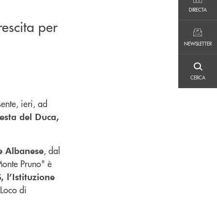
DIRECTA
DIRECTA
rescita per
NEWSLETTER
NEWSLETTER
CERCA
CERCA
ente, ieri, ad
esta del Duca,
, dal
e Albanese
Monte Pruno" è
 l’Istituzione
 Loco di