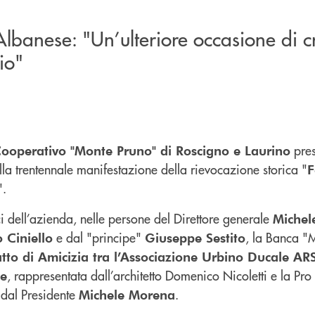
 Albanese: "Un’ulteriore occasione di c
rio"
pres
Cooperativo "Monte Pruno" di Roscigno e Laurino
la trentennale manifestazione della rievocazione storica "
F
".
i dell’azienda, nelle persone del Direttore generale
Michel
e dal "principe"
, la Banca "
 Ciniello
Giuseppe Sestito
tto di Amicizia tra l’Associazione Urbino Ducale ARS,
, rappresentata dall’architetto Domenico Nicoletti e la Pro
le
 dal Presidente
.
Michele Morena